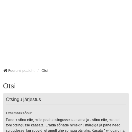
Foorumi pealeht
Otsi
Otsi
Otsingu järjestus
Otsi märksõnu:
Pane
+
sõna ette, mille peab otsingusse kaasama ja
-
sõna ette, mida ei
tohi otsingusse kaasata. Eralda sõnade nimekiri
|
märgiga ja pane need
sulgudesse, kui soovid, et ainult ühe sõnaga otsitaks. Kasuta * wildcardina