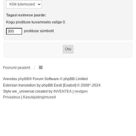
Tagasi esimese juurde:
Kogu postituse kuvamiseks valige 0.
postituse sümbolit
Foorumi pealeht
Arendas
phpBB
® Forum Software © phpBB Limited
Estonian translation by phpBB Eesti [Exabot] © 2008*-2024
Style we_universal created by
INVENTEA
|
nextgen
Privaatsus
|
Kasutajatingimused