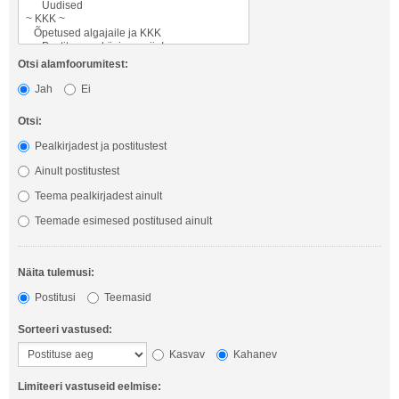
Otsi alamfoorumitest:
Jah
Ei
Otsi:
Pealkirjadest ja postitustest
Ainult postitustest
Teema pealkirjadest ainult
Teemade esimesed postitused ainult
Näita tulemusi:
Postitusi
Teemasid
Sorteeri vastused:
Kasvav
Kahanev
Limiteeri vastuseid eelmise: