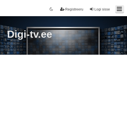
Registreeru
Logi sisse
Digi-tv.ee