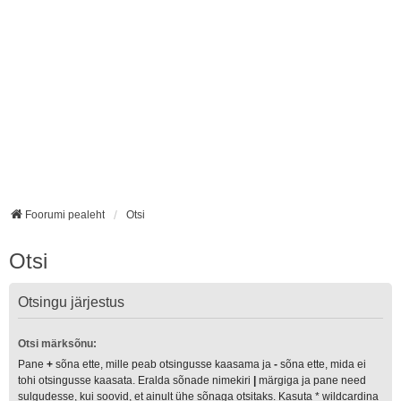
Foorumi pealeht
Otsi
Otsi
Otsingu järjestus
Otsi märksõnu:
Pane
+
sõna ette, mille peab otsingusse kaasama ja
-
sõna ette, mida ei
tohi otsingusse kaasata. Eralda sõnade nimekiri
|
märgiga ja pane need
sulgudesse, kui soovid, et ainult ühe sõnaga otsitaks. Kasuta * wildcardina