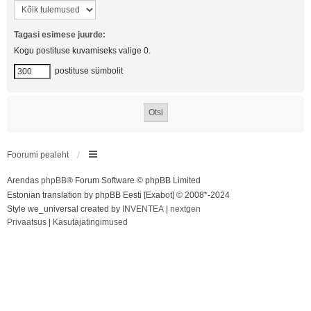
Tagasi esimese juurde:
Kogu postituse kuvamiseks valige 0.
postituse sümbolit
Foorumi pealeht
Arendas
phpBB
® Forum Software © phpBB Limited
Estonian translation by phpBB Eesti [Exabot] © 2008*-2024
Style we_universal created by
INVENTEA
|
nextgen
Privaatsus
|
Kasutajatingimused