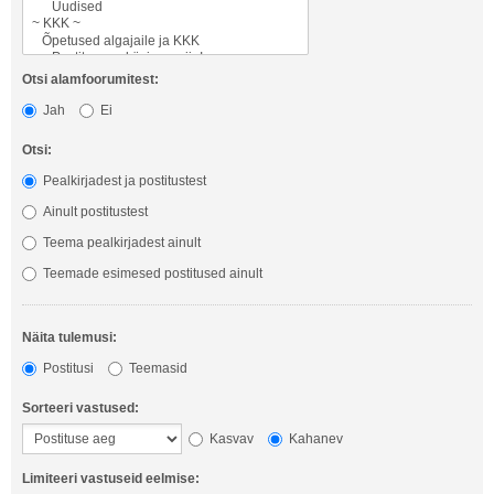
Otsi alamfoorumitest:
Jah
Ei
Otsi:
Pealkirjadest ja postitustest
Ainult postitustest
Teema pealkirjadest ainult
Teemade esimesed postitused ainult
Näita tulemusi:
Postitusi
Teemasid
Sorteeri vastused:
Kasvav
Kahanev
Limiteeri vastuseid eelmise: