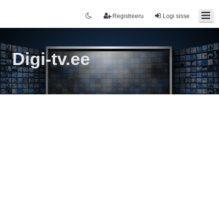
Registreeru
Logi sisse
Digi-tv.ee