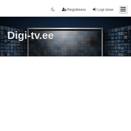
Registreeru
Logi sisse
Digi-tv.ee