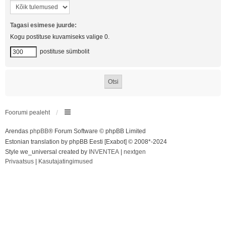
Tagasi esimese juurde:
Kogu postituse kuvamiseks valige 0.
postituse sümbolit
Foorumi pealeht
Arendas
phpBB
® Forum Software © phpBB Limited
Estonian translation by phpBB Eesti [Exabot] © 2008*-2024
Style we_universal created by
INVENTEA
|
nextgen
Privaatsus
|
Kasutajatingimused