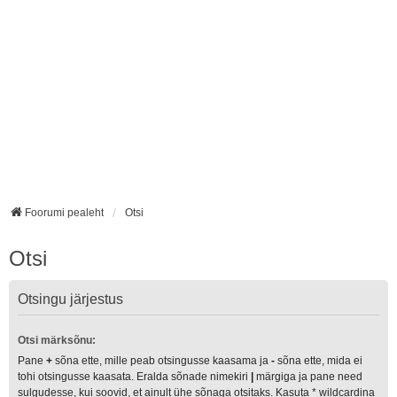
Foorumi pealeht
Otsi
Otsi
Otsingu järjestus
Otsi märksõnu:
Pane
+
sõna ette, mille peab otsingusse kaasama ja
-
sõna ette, mida ei
tohi otsingusse kaasata. Eralda sõnade nimekiri
|
märgiga ja pane need
sulgudesse, kui soovid, et ainult ühe sõnaga otsitaks. Kasuta * wildcardina