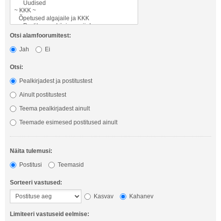
Otsi alamfoorumitest:
Jah
Ei
Otsi:
Pealkirjadest ja postitustest
Ainult postitustest
Teema pealkirjadest ainult
Teemade esimesed postitused ainult
Näita tulemusi:
Postitusi
Teemasid
Sorteeri vastused:
Kasvav
Kahanev
Limiteeri vastuseid eelmise: