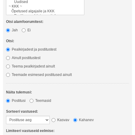
Otsi alamfoorumitest:
Jah
Ei
Otsi:
Pealkirjadest ja postitustest
Ainult postitustest
Teema pealkirjadest ainult
Teemade esimesed postitused ainult
Näita tulemusi:
Postitusi
Teemasid
Sorteeri vastused:
Kasvav
Kahanev
Limiteeri vastuseid eelmise: