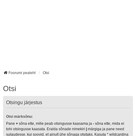
Foorumi pealeht
Otsi
Otsi
Otsingu järjestus
Otsi märksõnu:
Pane
+
sõna ette, mille peab otsingusse kaasama ja
-
sõna ette, mida ei
tohi otsingusse kaasata. Eralda sõnade nimekiri
|
märgiga ja pane need
sulgudesse, kui soovid, et ainult ühe sõnaga otsitaks. Kasuta * wildcardina