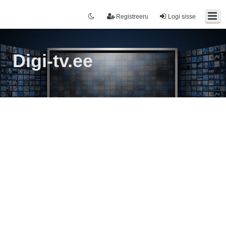
Registreeru
Logi sisse
Digi-tv.ee