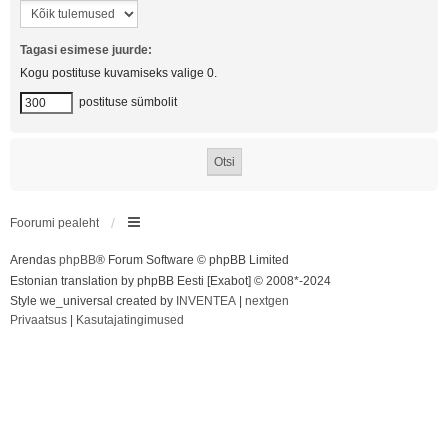
Tagasi esimese juurde:
Kogu postituse kuvamiseks valige 0.
postituse sümbolit
Foorumi pealeht
Arendas
phpBB
® Forum Software © phpBB Limited
Estonian translation by phpBB Eesti [Exabot] © 2008*-2024
Style we_universal created by
INVENTEA
|
nextgen
Privaatsus
|
Kasutajatingimused