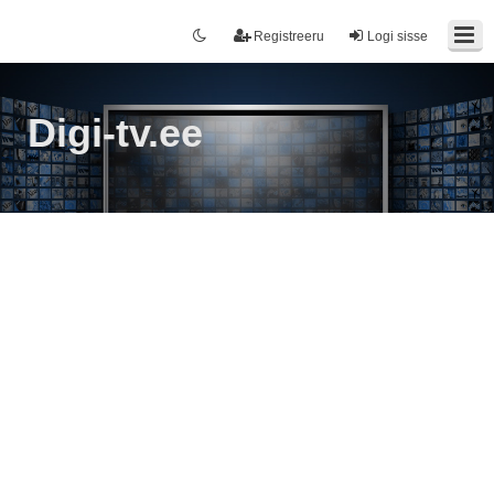
Registreeru
Logi sisse
Digi-tv.ee