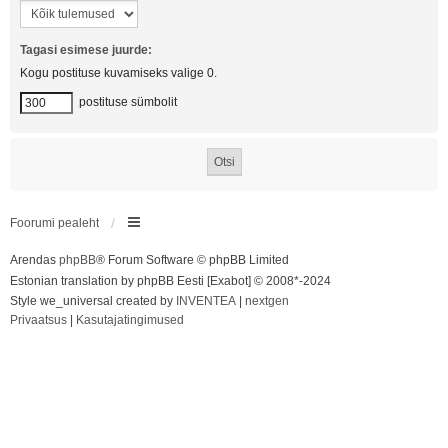
Tagasi esimese juurde:
Kogu postituse kuvamiseks valige 0.
postituse sümbolit
Foorumi pealeht
Arendas
phpBB
® Forum Software © phpBB Limited
Estonian translation by phpBB Eesti [Exabot] © 2008*-2024
Style we_universal created by
INVENTEA
|
nextgen
Privaatsus
|
Kasutajatingimused