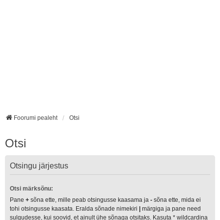
Foorumi pealeht
Otsi
Otsi
Otsingu järjestus
Otsi märksõnu:
Pane
+
sõna ette, mille peab otsingusse kaasama ja
-
sõna ette, mida ei
tohi otsingusse kaasata. Eralda sõnade nimekiri
|
märgiga ja pane need
sulgudesse, kui soovid, et ainult ühe sõnaga otsitaks. Kasuta * wildcardina