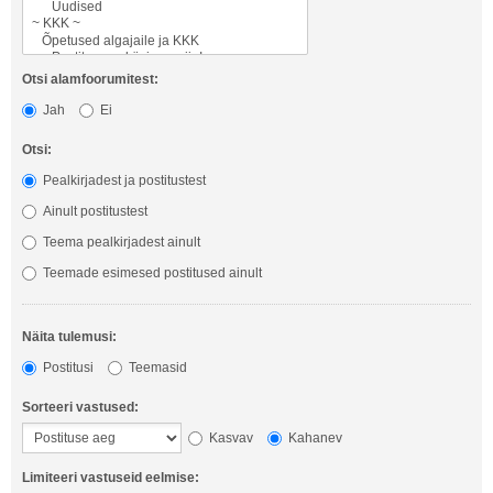
Otsi alamfoorumitest:
Jah
Ei
Otsi:
Pealkirjadest ja postitustest
Ainult postitustest
Teema pealkirjadest ainult
Teemade esimesed postitused ainult
Näita tulemusi:
Postitusi
Teemasid
Sorteeri vastused:
Kasvav
Kahanev
Limiteeri vastuseid eelmise: