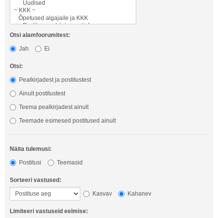
Otsi alamfoorumitest:
Jah
Ei
Otsi:
Pealkirjadest ja postitustest
Ainult postitustest
Teema pealkirjadest ainult
Teemade esimesed postitused ainult
Näita tulemusi:
Postitusi
Teemasid
Sorteeri vastused:
Kasvav
Kahanev
Limiteeri vastuseid eelmise: