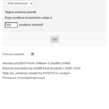
Tagasi esimese juurde:
Kogu postituse kuvamiseks valige 0.
postituse sümbolit
Foorumi pealeht
Arendas
phpBB
® Forum Software © phpBB Limited
Estonian translation by phpBB Eesti [Exabot] © 2008*-2024
Style we_universal created by
INVENTEA
|
nextgen
Privaatsus
|
Kasutajatingimused