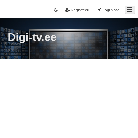
Registreeru
Logi sisse
Digi-tv.ee