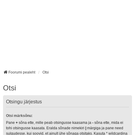
Foorumi pealeht
Otsi
Otsi
Otsingu järjestus
Otsi märksõnu:
Pane
+
sõna ette, mille peab otsingusse kaasama ja
-
sõna ette, mida ei
tohi otsingusse kaasata. Eralda sõnade nimekiri
|
märgiga ja pane need
sulgudesse, kui soovid, et ainult ühe sõnaga otsitaks. Kasuta * wildcardina