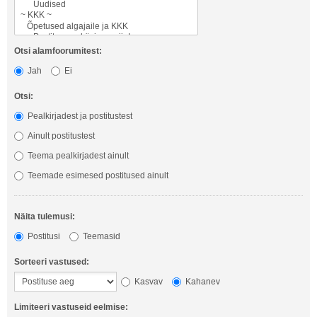
Otsi alamfoorumitest:
Jah
Ei
Otsi:
Pealkirjadest ja postitustest
Ainult postitustest
Teema pealkirjadest ainult
Teemade esimesed postitused ainult
Näita tulemusi:
Postitusi
Teemasid
Sorteeri vastused:
Kasvav
Kahanev
Limiteeri vastuseid eelmise: