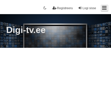
Registreeru
Logi sisse
Digi-tv.ee