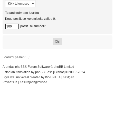
Tagasi esimese juurde:
Kogu postituse kuvamiseks valige 0.
postituse sümbolit
Foorumi pealeht
Arendas
phpBB
® Forum Software © phpBB Limited
Estonian translation by phpBB Eesti [Exabot] © 2008*-2024
Style we_universal created by
INVENTEA
|
nextgen
Privaatsus
|
Kasutajatingimused