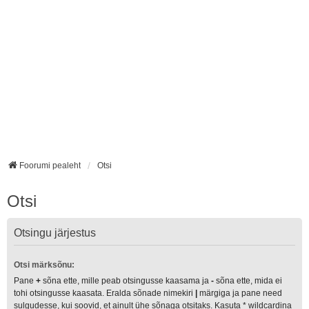
Foorumi pealeht
Otsi
Otsi
Otsingu järjestus
Otsi märksõnu:
Pane
+
sõna ette, mille peab otsingusse kaasama ja
-
sõna ette, mida ei
tohi otsingusse kaasata. Eralda sõnade nimekiri
|
märgiga ja pane need
sulgudesse, kui soovid, et ainult ühe sõnaga otsitaks. Kasuta * wildcardina