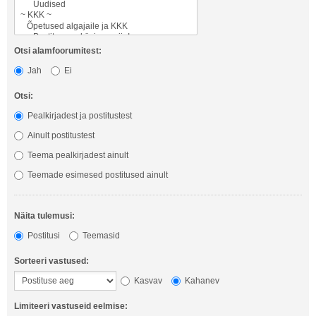
Otsi alamfoorumitest:
Jah
Ei
Otsi:
Pealkirjadest ja postitustest
Ainult postitustest
Teema pealkirjadest ainult
Teemade esimesed postitused ainult
Näita tulemusi:
Postitusi
Teemasid
Sorteeri vastused:
Kasvav
Kahanev
Limiteeri vastuseid eelmise: