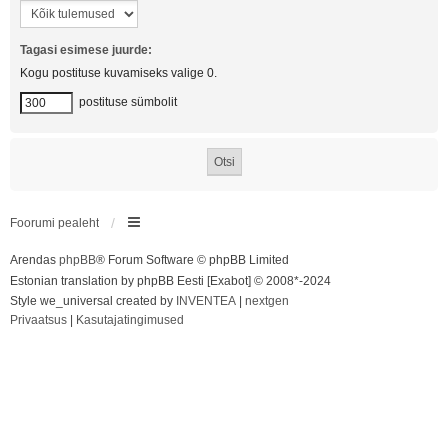
Tagasi esimese juurde:
Kogu postituse kuvamiseks valige 0.
postituse sümbolit
Foorumi pealeht
Arendas
phpBB
® Forum Software © phpBB Limited
Estonian translation by phpBB Eesti [Exabot] © 2008*-2024
Style we_universal created by
INVENTEA
|
nextgen
Privaatsus
|
Kasutajatingimused