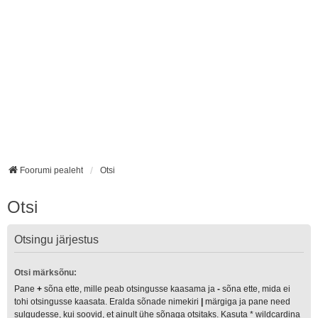
Foorumi pealeht
Otsi
Otsi
Otsingu järjestus
Otsi märksõnu:
Pane
+
sõna ette, mille peab otsingusse kaasama ja
-
sõna ette, mida ei
tohi otsingusse kaasata. Eralda sõnade nimekiri
|
märgiga ja pane need
sulgudesse, kui soovid, et ainult ühe sõnaga otsitaks. Kasuta * wildcardina