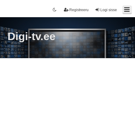
Registreeru
Logi sisse
Digi-tv.ee