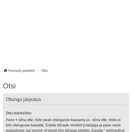
Foorumi pealeht
Otsi
Otsi
Otsingu järjestus
Otsi märksõnu:
Pane
+
sõna ette, mille peab otsingusse kaasama ja
-
sõna ette, mida ei
tohi otsingusse kaasata. Eralda sõnade nimekiri
|
märgiga ja pane need
sulgudesse, kui soovid, et ainult ühe sõnaga otsitaks. Kasuta * wildcardina