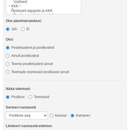
Otsi alamfoorumitest:
Jah
Ei
Otsi:
Pealkirjadest ja postitustest
Ainult postitustest
Teema pealkirjadest ainult
Teemade esimesed postitused ainult
Näita tulemusi:
Postitusi
Teemasid
Sorteeri vastused:
Kasvav
Kahanev
Limiteeri vastuseid eelmise: