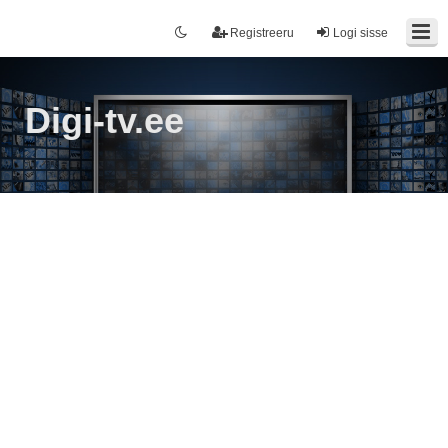
Registreeru
Logi sisse
Digi-tv.ee