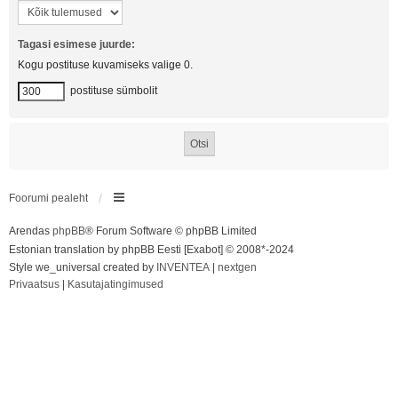
Tagasi esimese juurde:
Kogu postituse kuvamiseks valige 0.
postituse sümbolit
Foorumi pealeht
Arendas
phpBB
® Forum Software © phpBB Limited
Estonian translation by phpBB Eesti [Exabot] © 2008*-2024
Style we_universal created by
INVENTEA
|
nextgen
Privaatsus
|
Kasutajatingimused