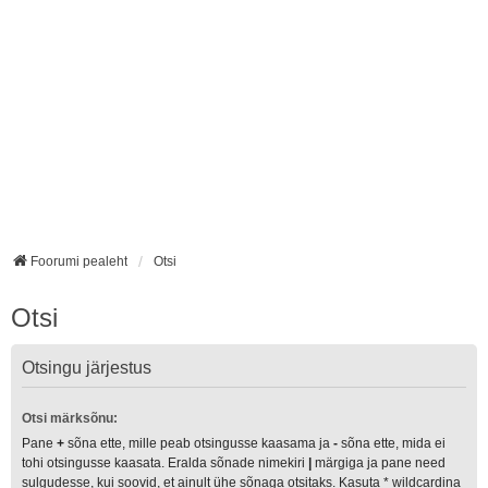
Foorumi pealeht
Otsi
Otsi
Otsingu järjestus
Otsi märksõnu:
Pane
+
sõna ette, mille peab otsingusse kaasama ja
-
sõna ette, mida ei
tohi otsingusse kaasata. Eralda sõnade nimekiri
|
märgiga ja pane need
sulgudesse, kui soovid, et ainult ühe sõnaga otsitaks. Kasuta * wildcardina