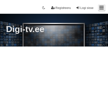
Registreeru
Logi sisse
Digi-tv.ee