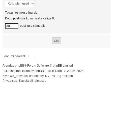
Tagasi esimese juurde:
Kogu postituse kuvamiseks valige 0.
postituse sümbolit
Foorumi pealeht
Arendas
phpBB
® Forum Software © phpBB Limited
Estonian translation by phpBB Eesti [Exabot] © 2008*-2024
Style we_universal created by
INVENTEA
|
nextgen
Privaatsus
|
Kasutajatingimused