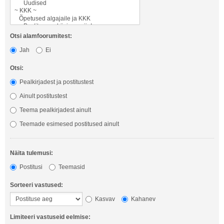
Otsi alamfoorumitest:
Jah
Ei
Otsi:
Pealkirjadest ja postitustest
Ainult postitustest
Teema pealkirjadest ainult
Teemade esimesed postitused ainult
Näita tulemusi:
Postitusi
Teemasid
Sorteeri vastused:
Kasvav
Kahanev
Limiteeri vastuseid eelmise: