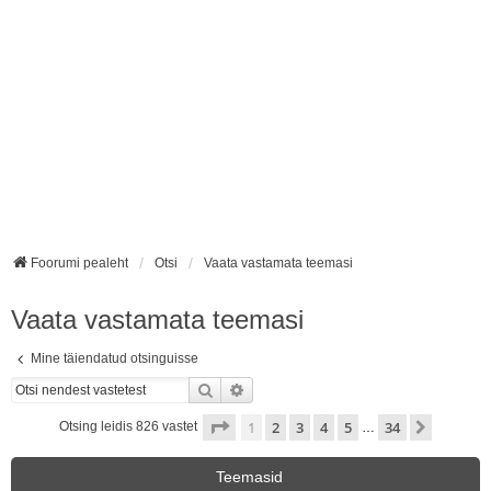
Foorumi pealeht
Otsi
Vaata vastamata teemasi
Vaata vastamata teemasi
Mine täiendatud otsinguisse
Otsi
Täiendatud otsing
1
. leht
34
-st
1
2
3
4
5
34
Järgmin
Otsing leidis 826 vastet
…
Teemasid