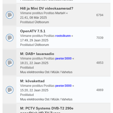
Hi8 ja Mini DV videokaamerad?
Viimane postitus Postitas
MartaH
«
6794
21:41, 08 Mär 2025
Postitatud
Üldfoorum
OpenATV 7.5.1
Viimane postitus Postitas
rootsikunn
«
7039
17:49, 29 Jaan 2025
Postitatud
Üldfoorum
M: DAB+ lauaraadio
Viimane postitus Postitas
peeter3000
«
4853
18:21, 22 Jaan 2025
Postitatud
Muu elektroonika Ost / Müük / Vahetus
M: kõvakettad
Viimane postitus Postitas
peeter3000
«
4869
15:20, 22 Jaan 2025
Postitatud
Muu elektroonika Ost / Müük / Vahetus
M: PCTV Systems DVB-T2 290e