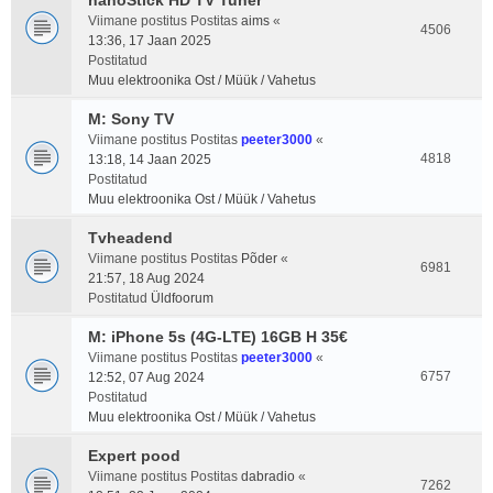
nanoStick HD TV Tuner
Viimane postitus Postitas
aims
«
4506
13:36, 17 Jaan 2025
Postitatud
Muu elektroonika Ost / Müük / Vahetus
M: Sony TV
Viimane postitus Postitas
peeter3000
«
4818
13:18, 14 Jaan 2025
Postitatud
Muu elektroonika Ost / Müük / Vahetus
Tvheadend
Viimane postitus Postitas
Põder
«
6981
21:57, 18 Aug 2024
Postitatud
Üldfoorum
M: iPhone 5s (4G-LTE) 16GB H 35€
Viimane postitus Postitas
peeter3000
«
6757
12:52, 07 Aug 2024
Postitatud
Muu elektroonika Ost / Müük / Vahetus
Expert pood
Viimane postitus Postitas
dabradio
«
7262