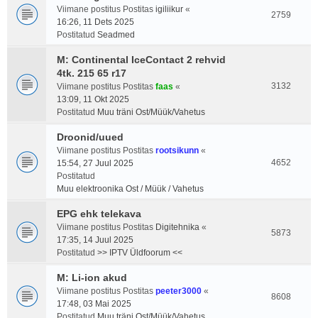
Viimane postitus Postitas
igiliikur
«
2759
16:26, 11 Dets 2025
Postitatud
Seadmed
M: Continental IceContact 2 rehvid
4tk. 215 65 r17
3132
Viimane postitus Postitas
faas
«
13:09, 11 Okt 2025
Postitatud
Muu träni Ost/Müük/Vahetus
Droonid/uued
Viimane postitus Postitas
rootsikunn
«
4652
15:54, 27 Juul 2025
Postitatud
Muu elektroonika Ost / Müük / Vahetus
EPG ehk telekava
Viimane postitus Postitas
Digitehnika
«
5873
17:35, 14 Juul 2025
Postitatud
>> IPTV Üldfoorum <<
M: Li-ion akud
Viimane postitus Postitas
peeter3000
«
8608
17:48, 03 Mai 2025
Postitatud
Muu träni Ost/Müük/Vahetus