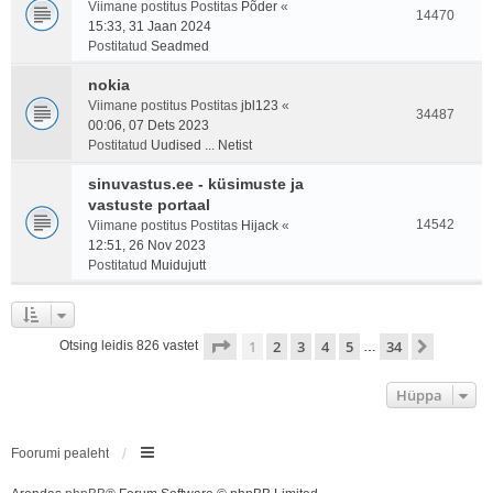
Viimane postitus Postitas
Põder
«
14470
15:33, 31 Jaan 2024
Postitatud
Seadmed
nokia
Viimane postitus Postitas
jbl123
«
34487
00:06, 07 Dets 2023
Postitatud
Uudised ... Netist
sinuvastus.ee - küsimuste ja
vastuste portaal
14542
Viimane postitus Postitas
Hijack
«
12:51, 26 Nov 2023
Postitatud
Muidujutt
1
. leht
34
-st
1
2
3
4
5
34
Järgmin
Otsing leidis 826 vastet
…
Hüppa
Foorumi pealeht