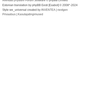
Arendas
phpBB
® Forum Software © phpBB Limited
Estonian translation by phpBB Eesti [Exabot] © 2008*-2024
Style we_universal created by
INVENTEA
|
nextgen
Privaatsus
|
Kasutajatingimused