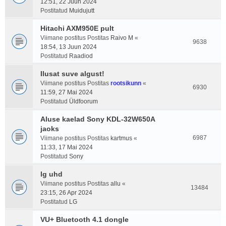
12:51, 22 Juun 2024
Postitatud
Muidujutt
Hitachi AXM950E pult
Viimane postitus Postitas
Raivo M
«
9638
18:54, 13 Juun 2024
Postitatud
Raadiod
Ilusat suve algust!
Viimane postitus Postitas
rootsikunn
«
6930
11:59, 27 Mai 2024
Postitatud
Üldfoorum
Aluse kaelad Sony KDL-32W650A
jaoks
6987
Viimane postitus Postitas
kartmus
«
11:33, 17 Mai 2024
Postitatud
Sony
lg uhd
Viimane postitus Postitas
allu
«
13484
23:15, 26 Apr 2024
Postitatud
LG
VU+ Bluetooth 4.1 dongle