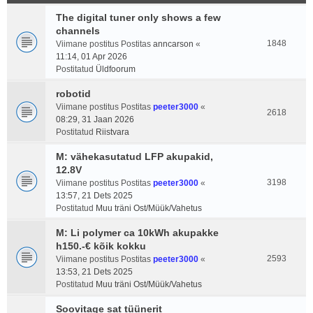
The digital tuner only shows a few
channels
1848
Viimane postitus Postitas
anncarson
«
11:14, 01 Apr 2026
Postitatud
Üldfoorum
robotid
Viimane postitus Postitas
peeter3000
«
2618
08:29, 31 Jaan 2026
Postitatud
Riistvara
M: vähekasutatud LFP akupakid,
12.8V
3198
Viimane postitus Postitas
peeter3000
«
13:57, 21 Dets 2025
Postitatud
Muu träni Ost/Müük/Vahetus
M: Li polymer ca 10kWh akupakke
h150.-€ kõik kokku
2593
Viimane postitus Postitas
peeter3000
«
13:53, 21 Dets 2025
Postitatud
Muu träni Ost/Müük/Vahetus
Soovitage sat tüünerit