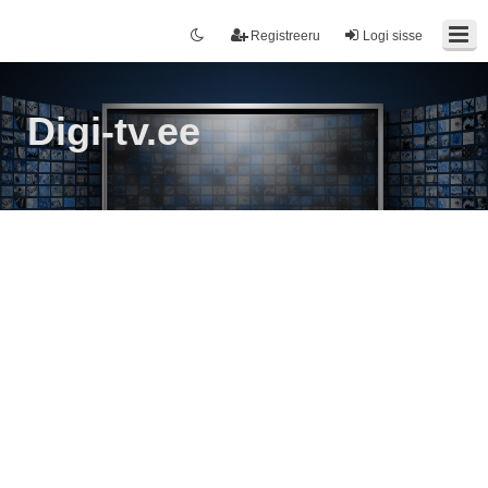
Registreeru
Logi sisse
Digi-tv.ee