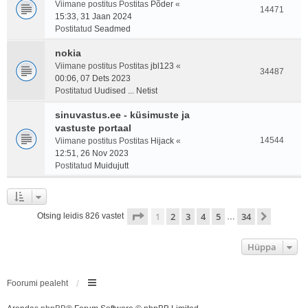
Viimane postitus Postitas
Põder
«
14471
15:33, 31 Jaan 2024
Postitatud
Seadmed
nokia
Viimane postitus Postitas
jbl123
«
34487
00:06, 07 Dets 2023
Postitatud
Uudised ... Netist
sinuvastus.ee - küsimuste ja
vastuste portaal
14544
Viimane postitus Postitas
Hijack
«
12:51, 26 Nov 2023
Postitatud
Muidujutt
1
. leht
34
-st
1
2
3
4
5
34
Järgmin
Otsing leidis 826 vastet
…
Hüppa
Foorumi pealeht