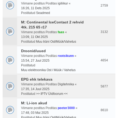
Viimane postitus Postitas
igiliikur
«
2759
16:26, 11 Dets 2025
Postitatud
Seadmed
M: Continental IceContact 2 rehvid
4tk. 215 65 r17
3132
Viimane postitus Postitas
faas
«
13:09, 11 Okt 2025
Postitatud
Muu träni Ost/Müük/Vahetus
Droonid/uued
Viimane postitus Postitas
rootsikunn
«
4654
15:54, 27 Juul 2025
Postitatud
Muu elektroonika Ost / Müük / Vahetus
EPG ehk telekava
Viimane postitus Postitas
Digitehnika
«
5877
17:35, 14 Juul 2025
Postitatud
>> IPTV Üldfoorum <<
M: Li-ion akud
Viimane postitus Postitas
peeter3000
«
8610
17:48, 03 Mai 2025
Postitatud
Muu träni Ost/Müük/Vahetus