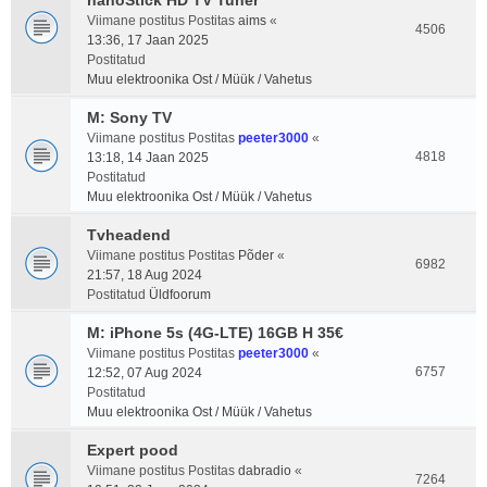
nanoStick HD TV Tuner
Viimane postitus Postitas
aims
«
4506
13:36, 17 Jaan 2025
Postitatud
Muu elektroonika Ost / Müük / Vahetus
M: Sony TV
Viimane postitus Postitas
peeter3000
«
4818
13:18, 14 Jaan 2025
Postitatud
Muu elektroonika Ost / Müük / Vahetus
Tvheadend
Viimane postitus Postitas
Põder
«
6982
21:57, 18 Aug 2024
Postitatud
Üldfoorum
M: iPhone 5s (4G-LTE) 16GB H 35€
Viimane postitus Postitas
peeter3000
«
6757
12:52, 07 Aug 2024
Postitatud
Muu elektroonika Ost / Müük / Vahetus
Expert pood
Viimane postitus Postitas
dabradio
«
7264