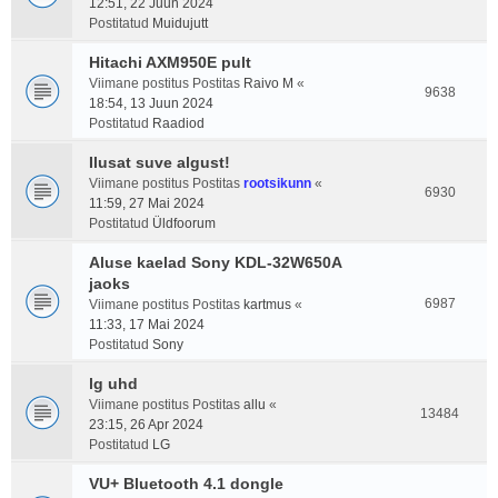
12:51, 22 Juun 2024
Postitatud
Muidujutt
Hitachi AXM950E pult
Viimane postitus Postitas
Raivo M
«
9638
18:54, 13 Juun 2024
Postitatud
Raadiod
Ilusat suve algust!
Viimane postitus Postitas
rootsikunn
«
6930
11:59, 27 Mai 2024
Postitatud
Üldfoorum
Aluse kaelad Sony KDL-32W650A
jaoks
6987
Viimane postitus Postitas
kartmus
«
11:33, 17 Mai 2024
Postitatud
Sony
lg uhd
Viimane postitus Postitas
allu
«
13484
23:15, 26 Apr 2024
Postitatud
LG
VU+ Bluetooth 4.1 dongle