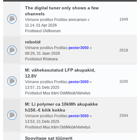
The digital tuner only shows a few
channels
1849
Viimane postitus Postitas
anncarson
«
11:14, 01 Apr 2026
Postitatud
Üldfoorum
robotid
Viimane postitus Postitas
peeter3000
«
2618
08:29, 31 Jaan 2026
Postitatud
Riistvara
M: vähekasutatud LFP akupakid,
12.8V
3200
Viimane postitus Postitas
peeter3000
«
13:57, 21 Dets 2025
Postitatud
Muu träni Ost/Müük/Vahetus
M: Li polymer ca 10kWh akupakke
h150.-€ kõik kokku
2594
Viimane postitus Postitas
peeter3000
«
13:53, 21 Dets 2025
Postitatud
Muu träni Ost/Müük/Vahetus
Soovitage sat tüünerit