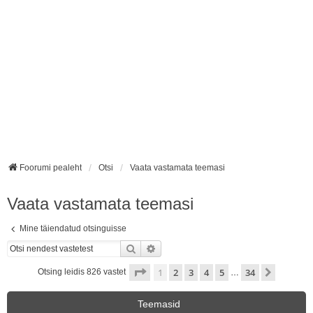
Foorumi pealeht
Otsi
Vaata vastamata teemasi
Vaata vastamata teemasi
Mine täiendatud otsinguisse
Otsi
Täiendatud otsing
1
. leht
34
-st
1
2
3
4
5
34
Järgmin
Otsing leidis 826 vastet
…
Teemasid