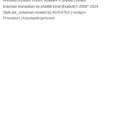
Arendas
phpBB
® Forum Software © phpBB Limited
Estonian translation by phpBB Eesti [Exabot] © 2008*-2024
Style we_universal created by
INVENTEA
|
nextgen
Privaatsus
|
Kasutajatingimused