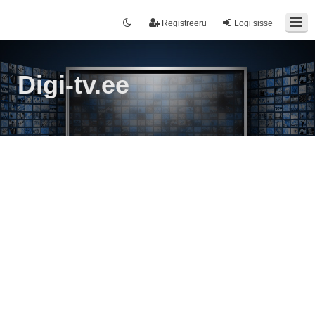
Registreeru
Logi sisse
Digi-tv.ee