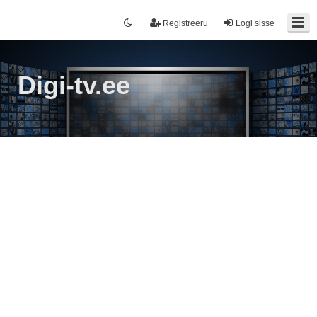
Registreeru
Logi sisse
Digi-tv.ee