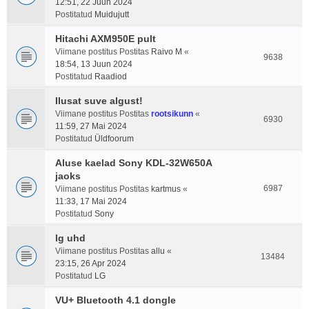
12:51, 22 Juun 2024
Postitatud
Muidujutt
Hitachi AXM950E pult
Viimane postitus Postitas
Raivo M
«
9638
18:54, 13 Juun 2024
Postitatud
Raadiod
Ilusat suve algust!
Viimane postitus Postitas
rootsikunn
«
6930
11:59, 27 Mai 2024
Postitatud
Üldfoorum
Aluse kaelad Sony KDL-32W650A
jaoks
6987
Viimane postitus Postitas
kartmus
«
11:33, 17 Mai 2024
Postitatud
Sony
lg uhd
Viimane postitus Postitas
allu
«
13484
23:15, 26 Apr 2024
Postitatud
LG
VU+ Bluetooth 4.1 dongle