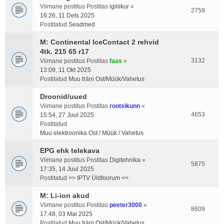
Viimane postitus Postitas
igiliikur
«
2759
16:26, 11 Dets 2025
Postitatud
Seadmed
M: Continental IceContact 2 rehvid
4tk. 215 65 r17
3132
Viimane postitus Postitas
faas
«
13:09, 11 Okt 2025
Postitatud
Muu träni Ost/Müük/Vahetus
Droonid/uued
Viimane postitus Postitas
rootsikunn
«
4653
15:54, 27 Juul 2025
Postitatud
Muu elektroonika Ost / Müük / Vahetus
EPG ehk telekava
Viimane postitus Postitas
Digitehnika
«
5875
17:35, 14 Juul 2025
Postitatud
>> IPTV Üldfoorum <<
M: Li-ion akud
Viimane postitus Postitas
peeter3000
«
8609
17:48, 03 Mai 2025
Postitatud
Muu träni Ost/Müük/Vahetus