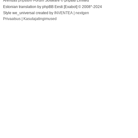
Arendas
phpBB
® Forum Software © phpBB Limited
Estonian translation by phpBB Eesti [Exabot] © 2008*-2024
Style we_universal created by
INVENTEA
|
nextgen
Privaatsus
|
Kasutajatingimused