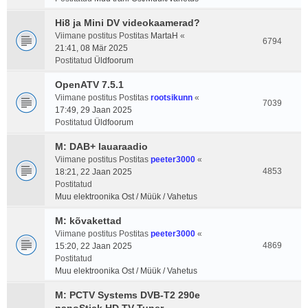
Hi8 ja Mini DV videokaamerad?
Viimane postitus Postitas
MartaH
«
6794
21:41, 08 Mär 2025
Postitatud
Üldfoorum
OpenATV 7.5.1
Viimane postitus Postitas
rootsikunn
«
7039
17:49, 29 Jaan 2025
Postitatud
Üldfoorum
M: DAB+ lauaraadio
Viimane postitus Postitas
peeter3000
«
4853
18:21, 22 Jaan 2025
Postitatud
Muu elektroonika Ost / Müük / Vahetus
M: kõvakettad
Viimane postitus Postitas
peeter3000
«
4869
15:20, 22 Jaan 2025
Postitatud
Muu elektroonika Ost / Müük / Vahetus
M: PCTV Systems DVB-T2 290e