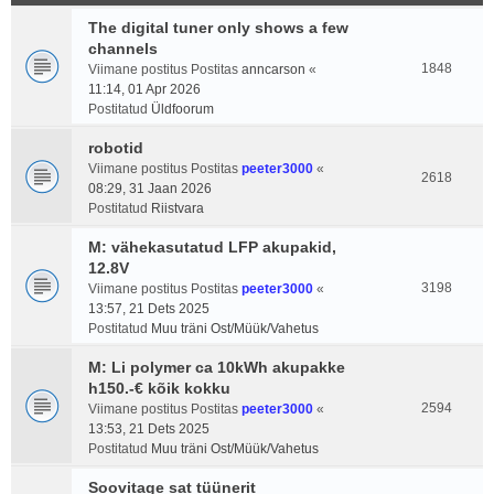
The digital tuner only shows a few
channels
1848
Viimane postitus Postitas
anncarson
«
11:14, 01 Apr 2026
Postitatud
Üldfoorum
robotid
Viimane postitus Postitas
peeter3000
«
2618
08:29, 31 Jaan 2026
Postitatud
Riistvara
M: vähekasutatud LFP akupakid,
12.8V
3198
Viimane postitus Postitas
peeter3000
«
13:57, 21 Dets 2025
Postitatud
Muu träni Ost/Müük/Vahetus
M: Li polymer ca 10kWh akupakke
h150.-€ kõik kokku
2594
Viimane postitus Postitas
peeter3000
«
13:53, 21 Dets 2025
Postitatud
Muu träni Ost/Müük/Vahetus
Soovitage sat tüünerit