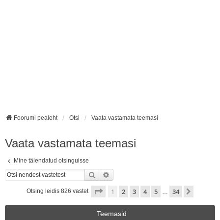
Foorumi pealeht
Otsi
Vaata vastamata teemasi
Vaata vastamata teemasi
Mine täiendatud otsinguisse
Otsi
Täiendatud otsing
1
. leht
34
-st
1
2
3
4
5
34
Järgmin
Otsing leidis 826 vastet
…
Teemasid