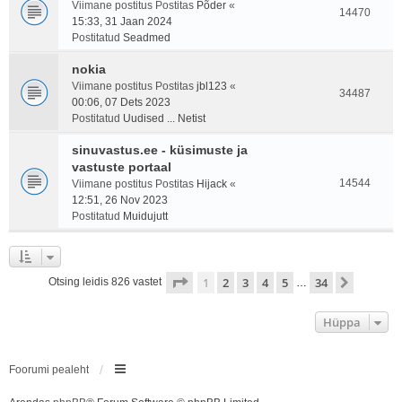
Viimane postitus Postitas
Põder
«
14470
15:33, 31 Jaan 2024
Postitatud
Seadmed
nokia
Viimane postitus Postitas
jbl123
«
34487
00:06, 07 Dets 2023
Postitatud
Uudised ... Netist
sinuvastus.ee - küsimuste ja
vastuste portaal
14544
Viimane postitus Postitas
Hijack
«
12:51, 26 Nov 2023
Postitatud
Muidujutt
1
. leht
34
-st
1
2
3
4
5
34
Järgmin
Otsing leidis 826 vastet
…
Hüppa
Foorumi pealeht