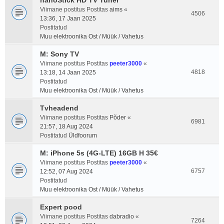
nanoStick HD TV Tuner
Viimane postitus Postitas
aims
«
4506
13:36, 17 Jaan 2025
Postitatud
Muu elektroonika Ost / Müük / Vahetus
M: Sony TV
Viimane postitus Postitas
peeter3000
«
4818
13:18, 14 Jaan 2025
Postitatud
Muu elektroonika Ost / Müük / Vahetus
Tvheadend
Viimane postitus Postitas
Põder
«
6981
21:57, 18 Aug 2024
Postitatud
Üldfoorum
M: iPhone 5s (4G-LTE) 16GB H 35€
Viimane postitus Postitas
peeter3000
«
6757
12:52, 07 Aug 2024
Postitatud
Muu elektroonika Ost / Müük / Vahetus
Expert pood
Viimane postitus Postitas
dabradio
«
7264