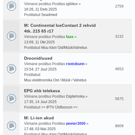
Viimane postitus Postitas
igiliikur
«
2759
16:26, 11 Dets 2025
Postitatud
Seadmed
M: Continental IceContact 2 rehvid
4tk. 215 65 r17
3132
Viimane postitus Postitas
faas
«
13:09, 11 Okt 2025
Postitatud
Muu träni Ost/Müük/Vahetus
Droonid/uued
Viimane postitus Postitas
rootsikunn
«
4653
15:54, 27 Juul 2025
Postitatud
Muu elektroonika Ost / Müük / Vahetus
EPG ehk telekava
Viimane postitus Postitas
Digitehnika
«
5875
17:35, 14 Juul 2025
Postitatud
>> IPTV Üldfoorum <<
M: Li-ion akud
Viimane postitus Postitas
peeter3000
«
8609
17:48, 03 Mai 2025
Postitatud
Muu träni Ost/Müük/Vahetus