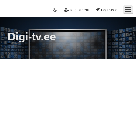
Registreeru
Logi sisse
Digi-tv.ee