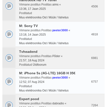
nanoStick HD TV Tuner
Viimane postitus Postitas
aims
«
4506
13:36, 17 Jaan 2025
Postitatud
Muu elektroonika Ost / Müük / Vahetus
M: Sony TV
Viimane postitus Postitas
peeter3000
«
4818
13:18, 14 Jaan 2025
Postitatud
Muu elektroonika Ost / Müük / Vahetus
Tvheadend
Viimane postitus Postitas
Põder
«
6981
21:57, 18 Aug 2024
Postitatud
Üldfoorum
M: iPhone 5s (4G-LTE) 16GB H 35€
Viimane postitus Postitas
peeter3000
«
6757
12:52, 07 Aug 2024
Postitatud
Muu elektroonika Ost / Müük / Vahetus
Expert pood
Viimane postitus Postitas
dabradio
«
7264