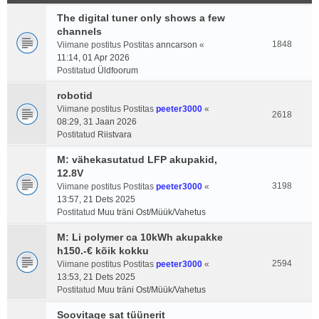
The digital tuner only shows a few
channels
1848
Viimane postitus Postitas
anncarson
«
11:14, 01 Apr 2026
Postitatud
Üldfoorum
robotid
Viimane postitus Postitas
peeter3000
«
2618
08:29, 31 Jaan 2026
Postitatud
Riistvara
M: vähekasutatud LFP akupakid,
12.8V
3198
Viimane postitus Postitas
peeter3000
«
13:57, 21 Dets 2025
Postitatud
Muu träni Ost/Müük/Vahetus
M: Li polymer ca 10kWh akupakke
h150.-€ kõik kokku
2594
Viimane postitus Postitas
peeter3000
«
13:53, 21 Dets 2025
Postitatud
Muu träni Ost/Müük/Vahetus
Soovitage sat tüünerit