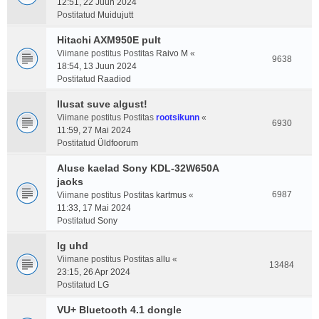
12:51, 22 Juun 2024
Postitatud
Muidujutt
Hitachi AXM950E pult
Viimane postitus Postitas
Raivo M
«
9638
18:54, 13 Juun 2024
Postitatud
Raadiod
Ilusat suve algust!
Viimane postitus Postitas
rootsikunn
«
6930
11:59, 27 Mai 2024
Postitatud
Üldfoorum
Aluse kaelad Sony KDL-32W650A
jaoks
6987
Viimane postitus Postitas
kartmus
«
11:33, 17 Mai 2024
Postitatud
Sony
lg uhd
Viimane postitus Postitas
allu
«
13484
23:15, 26 Apr 2024
Postitatud
LG
VU+ Bluetooth 4.1 dongle