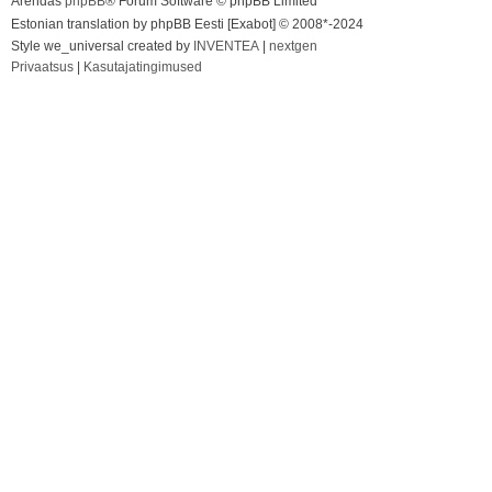
Arendas
phpBB
® Forum Software © phpBB Limited
Estonian translation by phpBB Eesti [Exabot] © 2008*-2024
Style we_universal created by
INVENTEA
|
nextgen
Privaatsus
|
Kasutajatingimused