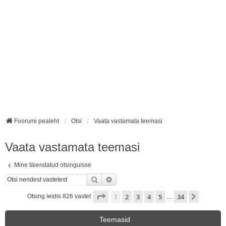
Foorumi pealeht
Otsi
Vaata vastamata teemasi
Vaata vastamata teemasi
Mine täiendatud otsinguisse
Otsi
Täiendatud otsing
1
. leht
34
-st
1
2
3
4
5
34
Järgmin
Otsing leidis 826 vastet
…
Teemasid