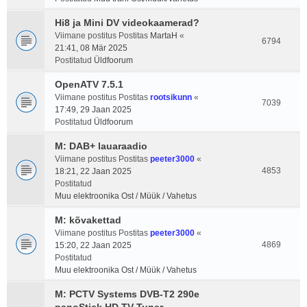
Hi8 ja Mini DV videokaamerad?
Viimane postitus Postitas
MartaH
«
6794
21:41, 08 Mär 2025
Postitatud
Üldfoorum
OpenATV 7.5.1
Viimane postitus Postitas
rootsikunn
«
7039
17:49, 29 Jaan 2025
Postitatud
Üldfoorum
M: DAB+ lauaraadio
Viimane postitus Postitas
peeter3000
«
4853
18:21, 22 Jaan 2025
Postitatud
Muu elektroonika Ost / Müük / Vahetus
M: kõvakettad
Viimane postitus Postitas
peeter3000
«
4869
15:20, 22 Jaan 2025
Postitatud
Muu elektroonika Ost / Müük / Vahetus
M: PCTV Systems DVB-T2 290e