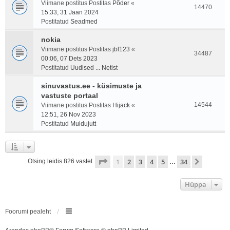
Viimane postitus Postitas
Põder
«
14470
15:33, 31 Jaan 2024
Postitatud
Seadmed
nokia
Viimane postitus Postitas
jbl123
«
34487
00:06, 07 Dets 2023
Postitatud
Uudised ... Netist
sinuvastus.ee - küsimuste ja
vastuste portaal
14544
Viimane postitus Postitas
Hijack
«
12:51, 26 Nov 2023
Postitatud
Muidujutt
1
. leht
34
-st
1
2
3
4
5
34
Järgmin
Otsing leidis 826 vastet
…
Hüppa
Foorumi pealeht