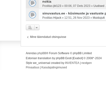
nokia
Postitas
jbl123
»
00:06, 07 Dets 2023
»
Uudised ..
sinuvastus.ee - küsimuste ja vastuste 
Postitas
Hijack
»
12:51, 26 Nov 2023
»
Muidujutt
Mine täiendatud otsinguisse
Arendas
phpBB
® Forum Software © phpBB Limited
Estonian translation by phpBB Eesti [Exabot] © 2008*-2024
Style we_universal created by
INVENTEA
|
nextgen
Privaatsus
|
Kasutajatingimused