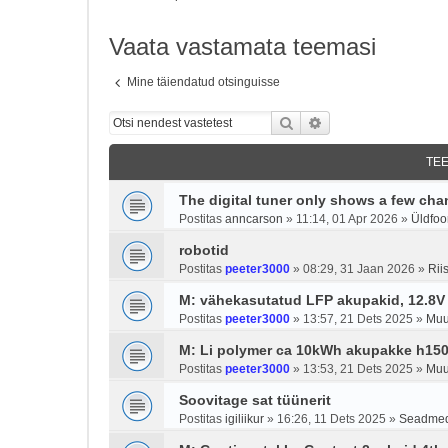
Vaata vastamata teemasi
Mine täiendatud otsinguisse
Otsi
Täiendatud otsing
TE
The digital tuner only shows a few cha
Postitas
anncarson
»
11:14, 01 Apr 2026
»
Üldfo
robotid
Postitas
peeter3000
»
08:29, 31 Jaan 2026
»
Rii
M: vähekasutatud LFP akupakid, 12.8V
Postitas
peeter3000
»
13:57, 21 Dets 2025
»
Muu
M: Li polymer ca 10kWh akupakke h150
Postitas
peeter3000
»
13:53, 21 Dets 2025
»
Muu
Soovitage sat tüünerit
Postitas
igiliikur
»
16:26, 11 Dets 2025
»
Seadme