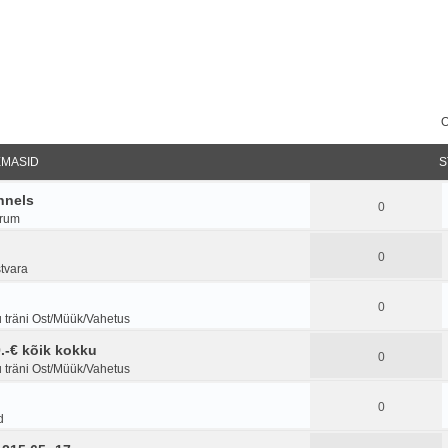
O
EMASID
S
nnels
0
orum
0
stvara
0
 träni Ost/Müük/Vahetus
.-€ kõik kokku
0
 träni Ost/Müük/Vahetus
0
d