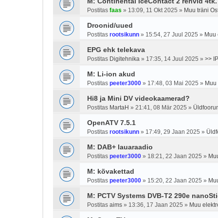
M: Continental IceContact 2 rehvid 4tk.
Postitas
faas
»
13:09, 11 Okt 2025
»
Muu träni O
Droonid/uued
Postitas
rootsikunn
»
15:54, 27 Juul 2025
»
Muu e
EPG ehk telekava
Postitas
Digitehnika
»
17:35, 14 Juul 2025
»
>> I
M: Li-ion akud
Postitas
peeter3000
»
17:48, 03 Mai 2025
»
Muu 
Hi8 ja Mini DV videokaamerad?
Postitas
MartaH
»
21:41, 08 Mär 2025
»
Üldfooru
OpenATV 7.5.1
Postitas
rootsikunn
»
17:49, 29 Jaan 2025
»
Üld
M: DAB+ lauaraadio
Postitas
peeter3000
»
18:21, 22 Jaan 2025
»
Muu
M: kõvakettad
Postitas
peeter3000
»
15:20, 22 Jaan 2025
»
Muu
M: PCTV Systems DVB-T2 290e nanoSti
Postitas
aims
»
13:36, 17 Jaan 2025
»
Muu elektr