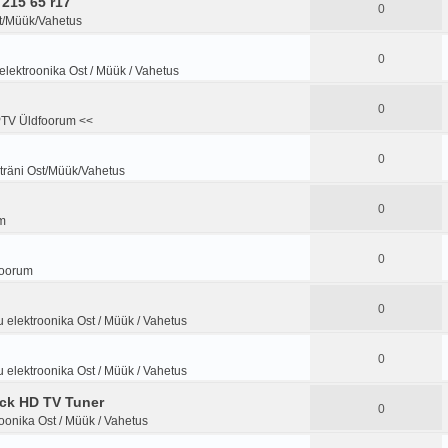
 215 65 r17
0
st/Müük/Vahetus
0
lektroonika Ost / Müük / Vahetus
0
PTV Üldfoorum <<
0
träni Ost/Müük/Vahetus
0
m
0
foorum
0
 elektroonika Ost / Müük / Vahetus
0
 elektroonika Ost / Müük / Vahetus
ck HD TV Tuner
0
oonika Ost / Müük / Vahetus