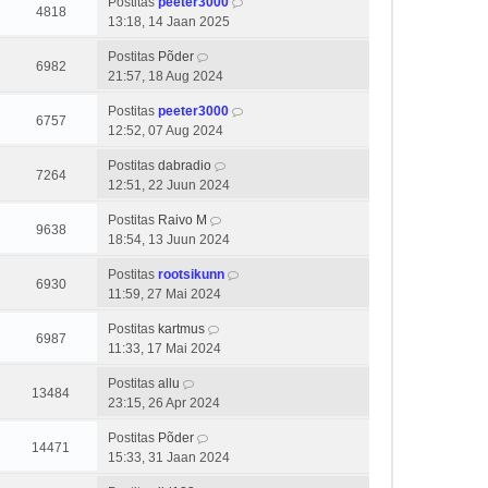
Postitas
peeter3000
4818
13:18, 14 Jaan 2025
Postitas
Põder
6982
21:57, 18 Aug 2024
Postitas
peeter3000
6757
12:52, 07 Aug 2024
Postitas
dabradio
7264
12:51, 22 Juun 2024
Postitas
Raivo M
9638
18:54, 13 Juun 2024
Postitas
rootsikunn
6930
11:59, 27 Mai 2024
Postitas
kartmus
6987
11:33, 17 Mai 2024
Postitas
allu
13484
23:15, 26 Apr 2024
Postitas
Põder
14471
15:33, 31 Jaan 2024