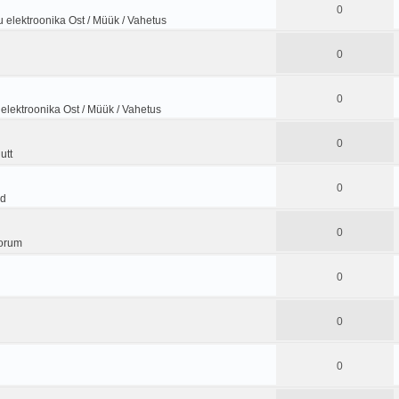
0
 elektroonika Ost / Müük / Vahetus
0
0
elektroonika Ost / Müük / Vahetus
0
utt
0
od
0
orum
0
0
0
d