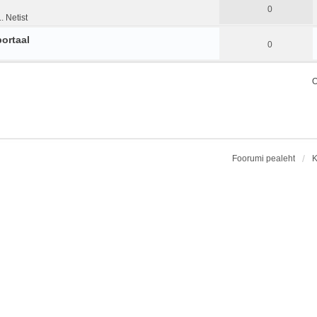
0
. Netist
portaal
0
O
Foorumi pealeht
K