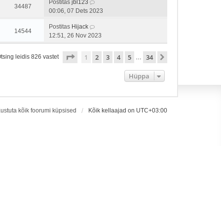
Postitas
jbl123
34487
00:06, 07 Dets 2023
Postitas
Hijack
14544
12:51, 26 Nov 2023
1
. leht
34
-st
1
2
3
4
5
34
Järgmine
tsing leidis 826 vastet
…
Hüppa
ustuta kõik foorumi küpsised
Kõik kellaajad on
UTC+03:00