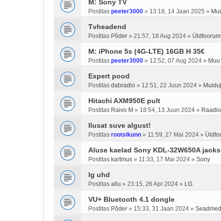
M: Sony TV
Postitas
peeter3000
»
13:18, 14 Jaan 2025
»
Muu
Tvheadend
Postitas
Põder
»
21:57, 18 Aug 2024
»
Üldfoorum
M: iPhone 5s (4G-LTE) 16GB H 35€
Postitas
peeter3000
»
12:52, 07 Aug 2024
»
Muu 
Expert pood
Postitas
dabradio
»
12:51, 22 Juun 2024
»
Muiduj
Hitachi AXM950E pult
Postitas
Raivo M
»
18:54, 13 Juun 2024
»
Raadi
Ilusat suve algust!
Postitas
rootsikunn
»
11:59, 27 Mai 2024
»
Üldfo
Aluse kaelad Sony KDL-32W650A jaoks
Postitas
kartmus
»
11:33, 17 Mai 2024
»
Sony
lg uhd
Postitas
allu
»
23:15, 26 Apr 2024
»
LG
VU+ Bluetooth 4.1 dongle
Postitas
Põder
»
15:33, 31 Jaan 2024
»
Seadme