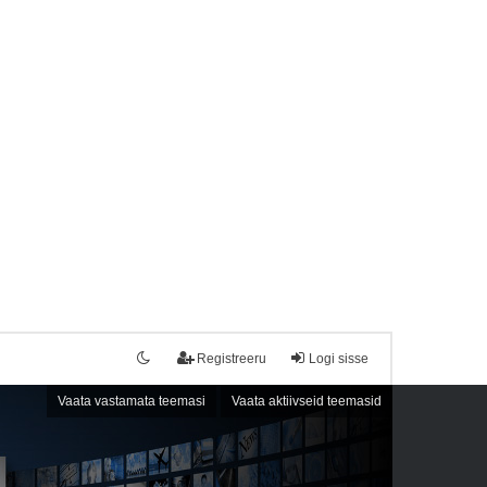
Registreeru
Logi sisse
Vaata vastamata teemasi
Vaata aktiivseid teemasid