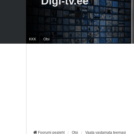
Digi-tv.ee
KKK
Otsi
Foorumi pealeht
Otsi
Vaata vastamata teemasi