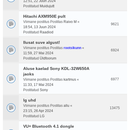
12:51, 22 Juun 2024
Postitatud
Muidujutt
Hitachi AXM950E pult
Viimane postitus Postitas
Raivo M
«
9621
18:54, 13 Juun 2024
Postitatud
Raadiod
Ilusat suve algust!
Viimane postitus Postitas
rootsikunn
«
6924
11:59, 27 Mai 2024
Postitatud
Üldfoorum
Aluse kaelad Sony KDL-32W650A
jaoks
6977
Viimane postitus Postitas
kartmus
«
11:33, 17 Mai 2024
Postitatud
Sony
lg uhd
Viimane postitus Postitas
allu
«
13475
23:15, 26 Apr 2024
Postitatud
LG
VU+ Bluetooth 4.1 dongle