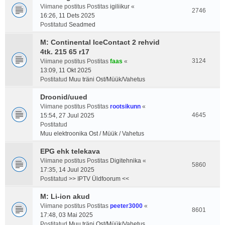
Viimane postitus Postitas
igiliikur
«
2746
16:26, 11 Dets 2025
Postitatud
Seadmed
M: Continental IceContact 2 rehvid
4tk. 215 65 r17
3124
Viimane postitus Postitas
faas
«
13:09, 11 Okt 2025
Postitatud
Muu träni Ost/Müük/Vahetus
Droonid/uued
Viimane postitus Postitas
rootsikunn
«
4645
15:54, 27 Juul 2025
Postitatud
Muu elektroonika Ost / Müük / Vahetus
EPG ehk telekava
Viimane postitus Postitas
Digitehnika
«
5860
17:35, 14 Juul 2025
Postitatud
>> IPTV Üldfoorum <<
M: Li-ion akud
Viimane postitus Postitas
peeter3000
«
8601
17:48, 03 Mai 2025
Postitatud
Muu träni Ost/Müük/Vahetus