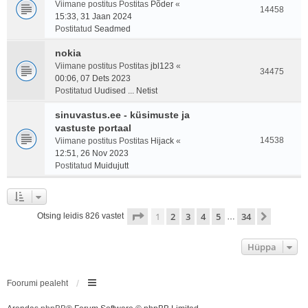
Viimane postitus Postitas
Põder
«
14458
15:33, 31 Jaan 2024
Postitatud
Seadmed
nokia
Viimane postitus Postitas
jbl123
«
34475
00:06, 07 Dets 2023
Postitatud
Uudised ... Netist
sinuvastus.ee - küsimuste ja
vastuste portaal
14538
Viimane postitus Postitas
Hijack
«
12:51, 26 Nov 2023
Postitatud
Muidujutt
1
. leht
34
-st
1
2
3
4
5
34
Järgmin
Otsing leidis 826 vastet
…
Hüppa
Foorumi pealeht