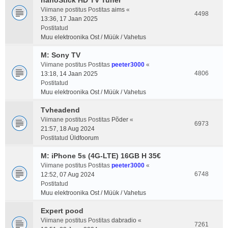
nanoStick HD TV Tuner
Viimane postitus Postitas
aims
«
4498
13:36, 17 Jaan 2025
Postitatud
Muu elektroonika Ost / Müük / Vahetus
M: Sony TV
Viimane postitus Postitas
peeter3000
«
4806
13:18, 14 Jaan 2025
Postitatud
Muu elektroonika Ost / Müük / Vahetus
Tvheadend
Viimane postitus Postitas
Põder
«
6973
21:57, 18 Aug 2024
Postitatud
Üldfoorum
M: iPhone 5s (4G-LTE) 16GB H 35€
Viimane postitus Postitas
peeter3000
«
6748
12:52, 07 Aug 2024
Postitatud
Muu elektroonika Ost / Müük / Vahetus
Expert pood
Viimane postitus Postitas
dabradio
«
7261