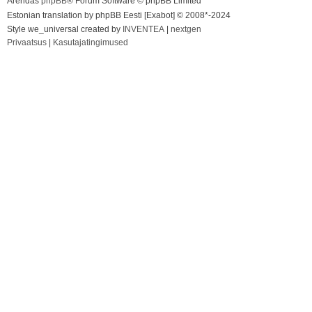
Arendas
phpBB
® Forum Software © phpBB Limited
Estonian translation by phpBB Eesti [Exabot] © 2008*-2024
Style we_universal created by
INVENTEA
|
nextgen
Privaatsus
|
Kasutajatingimused