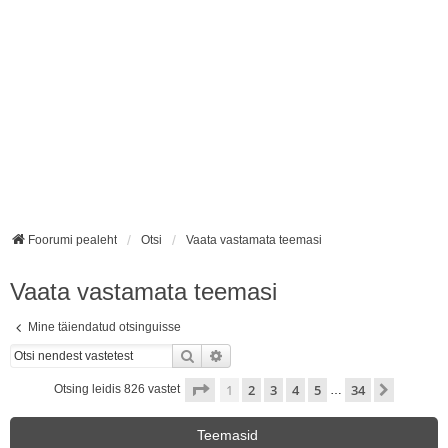
Foorumi pealeht
Otsi
Vaata vastamata teemasi
Vaata vastamata teemasi
Mine täiendatud otsinguisse
Otsi
Täiendatud otsing
1
. leht
34
-st
1
2
3
4
5
34
Järgmin
Otsing leidis 826 vastet
…
Teemasid