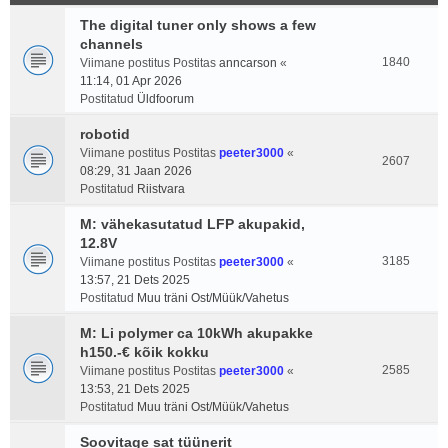
The digital tuner only shows a few
channels
1840
Viimane postitus Postitas
anncarson
«
11:14, 01 Apr 2026
Postitatud
Üldfoorum
robotid
Viimane postitus Postitas
peeter3000
«
2607
08:29, 31 Jaan 2026
Postitatud
Riistvara
M: vähekasutatud LFP akupakid,
12.8V
3185
Viimane postitus Postitas
peeter3000
«
13:57, 21 Dets 2025
Postitatud
Muu träni Ost/Müük/Vahetus
M: Li polymer ca 10kWh akupakke
h150.-€ kõik kokku
2585
Viimane postitus Postitas
peeter3000
«
13:53, 21 Dets 2025
Postitatud
Muu träni Ost/Müük/Vahetus
Soovitage sat tüünerit