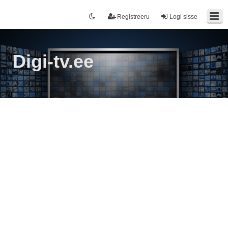
Registreeru
Logi sisse
Digi-tv.ee