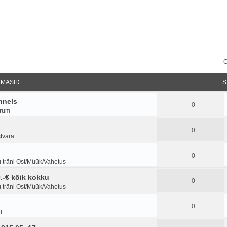
O
EMASID
S
nnels
0
orum
0
stvara
0
 träni Ost/Müük/Vahetus
.-€ kõik kokku
0
 träni Ost/Müük/Vahetus
0
d