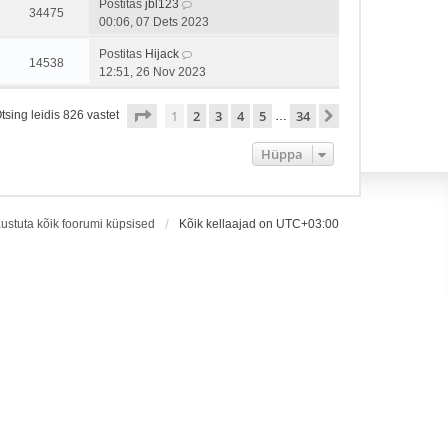
Postitas
jbl123
34475
00:06, 07 Dets 2023
Postitas
Hijack
14538
12:51, 26 Nov 2023
1
. leht
34
-st
1
2
3
4
5
34
Järgmine
tsing leidis 826 vastet
…
Hüppa
ustuta kõik foorumi küpsised
Kõik kellaajad on
UTC+03:00