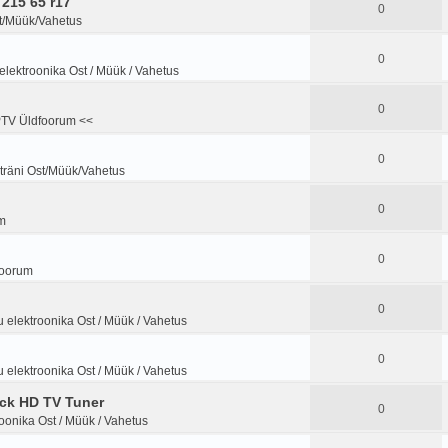
 215 65 r17
0
st/Müük/Vahetus
0
lektroonika Ost / Müük / Vahetus
0
PTV Üldfoorum <<
0
träni Ost/Müük/Vahetus
0
m
0
foorum
0
 elektroonika Ost / Müük / Vahetus
0
 elektroonika Ost / Müük / Vahetus
ck HD TV Tuner
0
oonika Ost / Müük / Vahetus