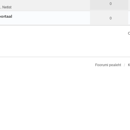
0
. Netist
portaal
0
O
Foorumi pealeht
K