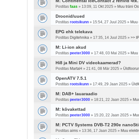
M: Continental IceContact 2 rehvid 4tk.
Postitas
faas
»
13:09, 11 Okt 2025
»
Muu träni O
Droonid/uued
Postitas
rootsikunn
»
15:54, 27 Juul 2025
»
Muu e
EPG ehk telekava
Postitas
Digitehnika
»
17:35, 14 Juul 2025
»
>> I
M: Li-ion akud
Postitas
peeter3000
»
17:48, 03 Mai 2025
»
Muu 
Hi8 ja Mini DV videokaamerad?
Postitas
MartaH
»
21:41, 08 Mär 2025
»
Üldfooru
OpenATV 7.5.1
Postitas
rootsikunn
»
17:49, 29 Jaan 2025
»
Üld
M: DAB+ lauaraadio
Postitas
peeter3000
»
18:21, 22 Jaan 2025
»
Muu
M: kõvakettad
Postitas
peeter3000
»
15:20, 22 Jaan 2025
»
Muu
M: PCTV Systems DVB-T2 290e nanoSti
Postitas
aims
»
13:36, 17 Jaan 2025
»
Muu elektr