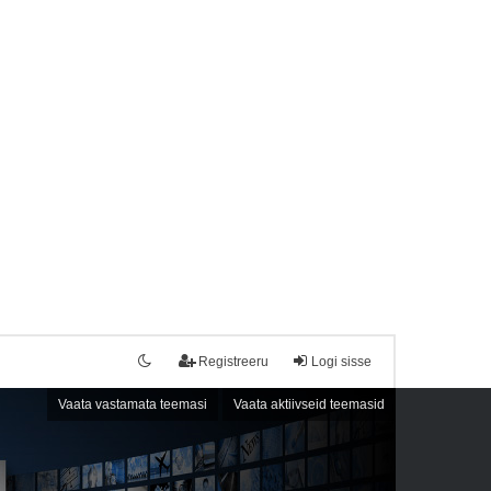
Registreeru
Logi sisse
Vaata vastamata teemasi
Vaata aktiivseid teemasid