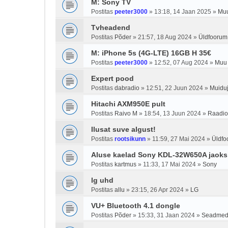
M: Sony TV
Postitas
peeter3000
»
13:18, 14 Jaan 2025
»
Muu
Tvheadend
Postitas
Põder
»
21:57, 18 Aug 2024
»
Üldfoorum
M: iPhone 5s (4G-LTE) 16GB H 35€
Postitas
peeter3000
»
12:52, 07 Aug 2024
»
Muu 
Expert pood
Postitas
dabradio
»
12:51, 22 Juun 2024
»
Muiduj
Hitachi AXM950E pult
Postitas
Raivo M
»
18:54, 13 Juun 2024
»
Raadi
Ilusat suve algust!
Postitas
rootsikunn
»
11:59, 27 Mai 2024
»
Üldfo
Aluse kaelad Sony KDL-32W650A jaoks
Postitas
kartmus
»
11:33, 17 Mai 2024
»
Sony
lg uhd
Postitas
allu
»
23:15, 26 Apr 2024
»
LG
VU+ Bluetooth 4.1 dongle
Postitas
Põder
»
15:33, 31 Jaan 2024
»
Seadme