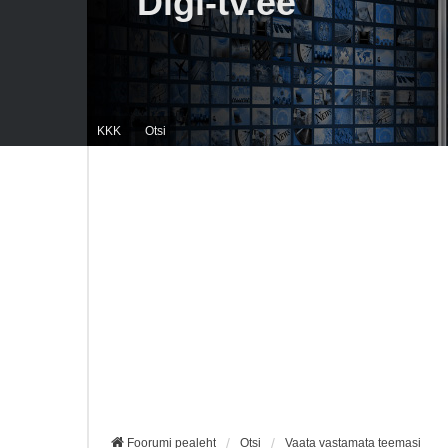
Digi-tv.ee
KKK
Otsi
Foorumi pealeht
Otsi
Vaata vastamata teemasi