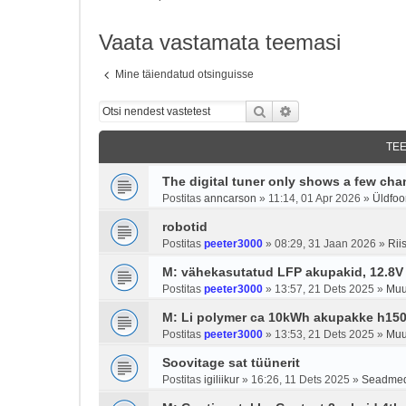
Vaata vastamata teemasi
Mine täiendatud otsinguisse
Otsi
Täiendatud otsing
TE
The digital tuner only shows a few cha
Postitas
anncarson
»
11:14, 01 Apr 2026
»
Üldfo
robotid
Postitas
peeter3000
»
08:29, 31 Jaan 2026
»
Rii
M: vähekasutatud LFP akupakid, 12.8V
Postitas
peeter3000
»
13:57, 21 Dets 2025
»
Muu
M: Li polymer ca 10kWh akupakke h150
Postitas
peeter3000
»
13:53, 21 Dets 2025
»
Muu
Soovitage sat tüünerit
Postitas
igiliikur
»
16:26, 11 Dets 2025
»
Seadme