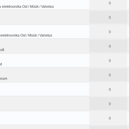
0
 elektroonika Ost / Müük / Vahetus
0
0
elektroonika Ost / Müük / Vahetus
0
utt
0
od
0
orum
0
0
0
d