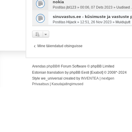
nokia
Postitas
jbl123
»
00:06, 07 Dets 2023
»
Uudised ..
sinuvastus.ee - küsimuste ja vastuste 
Postitas
Hijack
»
12:51, 26 Nov 2023
»
Muidujutt
Mine täiendatud otsinguisse
Arendas
phpBB
® Forum Software © phpBB Limited
Estonian translation by phpBB Eesti [Exabot] © 2008*-2024
Style we_universal created by
INVENTEA
|
nextgen
Privaatsus
|
Kasutajatingimused