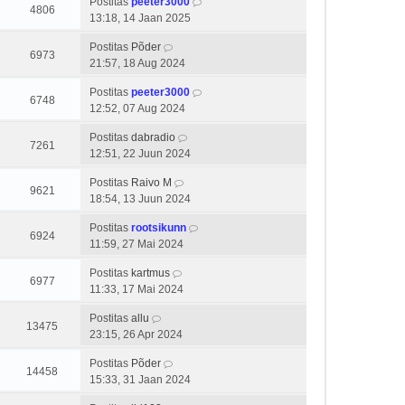
Postitas
peeter3000
4806
13:18, 14 Jaan 2025
Postitas
Põder
6973
21:57, 18 Aug 2024
Postitas
peeter3000
6748
12:52, 07 Aug 2024
Postitas
dabradio
7261
12:51, 22 Juun 2024
Postitas
Raivo M
9621
18:54, 13 Juun 2024
Postitas
rootsikunn
6924
11:59, 27 Mai 2024
Postitas
kartmus
6977
11:33, 17 Mai 2024
Postitas
allu
13475
23:15, 26 Apr 2024
Postitas
Põder
14458
15:33, 31 Jaan 2024