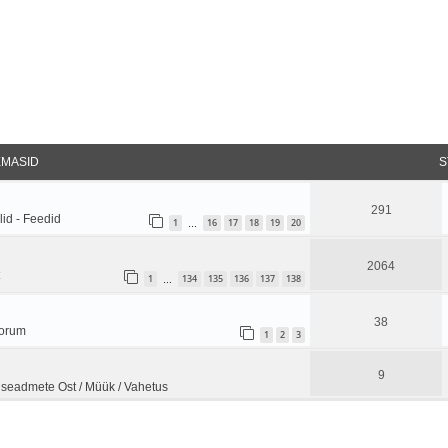
EMASID
S
291
id - Feedid
1
16
17
18
19
20
…
2064
1
134
135
136
137
138
…
38
oorum
1
2
3
9
seadmete Ost / Müük / Vahetus