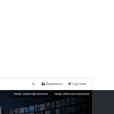
Registreeru
Logi sisse
Vaata vastamata teemasi
Vaata aktiivseid teemasid