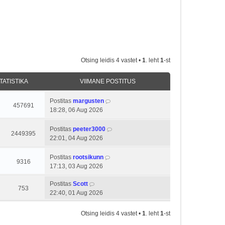
Otsing leidis 4 vastet •
1
. leht
1
-st
TATISTIKA
VIIMANE POSTITUS
Postitas
margusten
457691
18:28, 06 Aug 2026
Postitas
peeter3000
2449395
22:01, 04 Aug 2026
Postitas
rootsikunn
9316
17:13, 03 Aug 2026
Postitas
Scott
753
22:40, 01 Aug 2026
Otsing leidis 4 vastet •
1
. leht
1
-st