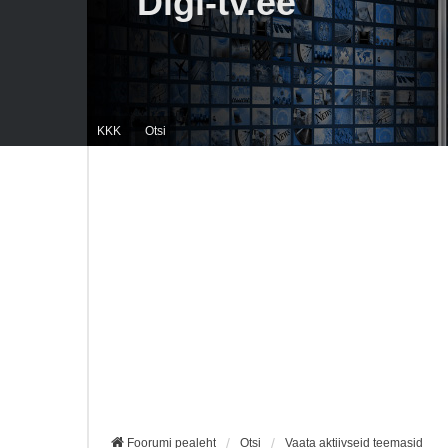
Digi-tv.ee
KKK
Otsi
Foorumi pealeht
Otsi
Vaata aktiivseid teemasid