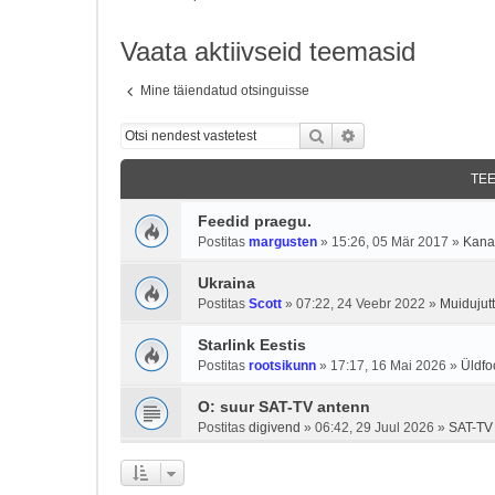
Vaata aktiivseid teemasid
Mine täiendatud otsinguisse
Otsi
Täiendatud otsing
TE
Feedid praegu.
Postitas
margusten
»
15:26, 05 Mär 2017
»
Kanal
Ukraina
Postitas
Scott
»
07:22, 24 Veebr 2022
»
Muidujutt
Starlink Eestis
Postitas
rootsikunn
»
17:17, 16 Mai 2026
»
Üldf
O: suur SAT-TV antenn
Postitas
digivend
»
06:42, 29 Juul 2026
»
SAT-TV 