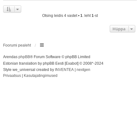
Otsing leidis 4 vastet •
1
. leht
1
-st
Hüppa
Foorumi pealeht
Arendas
phpBB
® Forum Software © phpBB Limited
Estonian translation by phpBB Eesti [Exabot] © 2008*-2024
Style we_universal created by
INVENTEA
|
nextgen
Privaatsus
|
Kasutajatingimused