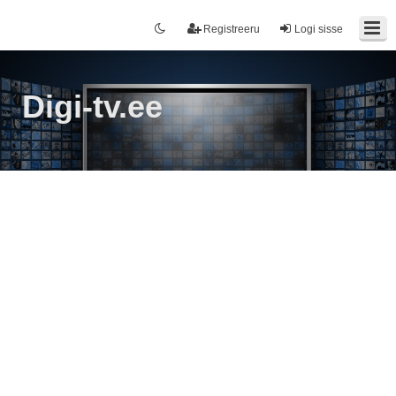
Registreeru
Logi sisse
Digi-tv.ee