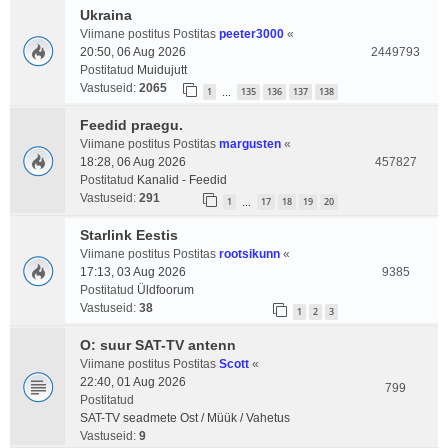
Ukraina
Viimane postitus Postitas
peeter3000
«
20:50, 06 Aug 2026
2449793
Postitatud
Muidujutt
Vastuseid:
2065
1
135
136
137
138
…
Feedid praegu.
Viimane postitus Postitas
margusten
«
18:28, 06 Aug 2026
457827
Postitatud
Kanalid - Feedid
Vastuseid:
291
1
17
18
19
20
…
Starlink Eestis
Viimane postitus Postitas
rootsikunn
«
17:13, 03 Aug 2026
9385
Postitatud
Üldfoorum
Vastuseid:
38
1
2
3
O: suur SAT-TV antenn
Viimane postitus Postitas
Scott
«
22:40, 01 Aug 2026
799
Postitatud
SAT-TV seadmete Ost / Müük / Vahetus
Vastuseid:
9