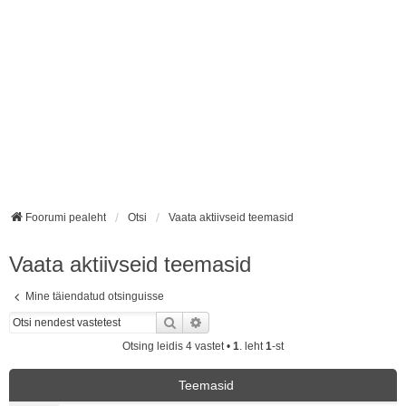
Foorumi pealeht
Otsi
Vaata aktiivseid teemasid
Vaata aktiivseid teemasid
Mine täiendatud otsinguisse
Otsi
Täiendatud otsing
Otsing leidis 4 vastet •
1
. leht
1
-st
Teemasid