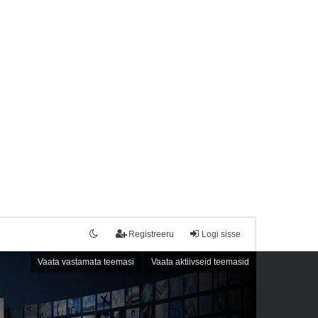
Registreeru
Logi sisse
Vaata vastamata teemasi
Vaata aktiivseid teemasid