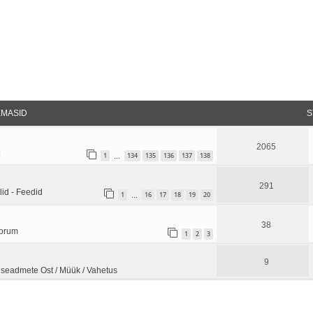
EMASID
S
2065
1
134
135
136
137
138
…
291
id - Feedid
1
16
17
18
19
20
…
38
oorum
1
2
3
9
seadmete Ost / Müük / Vahetus