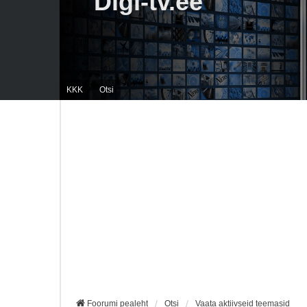
Digi-tv.ee
KKK
Otsi
Foorumi pealeht
Otsi
Vaata aktiivseid teemasid