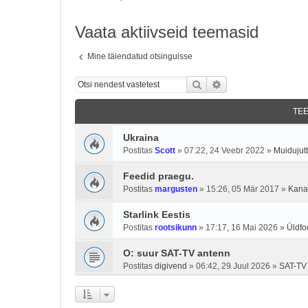
Vaata aktiivseid teemasid
Mine täiendatud otsinguisse
Otsi
Täiendatud otsing
TE
Ukraina
Postitas
Scott
»
07:22, 24 Veebr 2022
»
Muidujutt
Feedid praegu.
Postitas
margusten
»
15:26, 05 Mär 2017
»
Kanal
Starlink Eestis
Postitas
rootsikunn
»
17:17, 16 Mai 2026
»
Üldf
O: suur SAT-TV antenn
Postitas
digivend
»
06:42, 29 Juul 2026
»
SAT-TV 