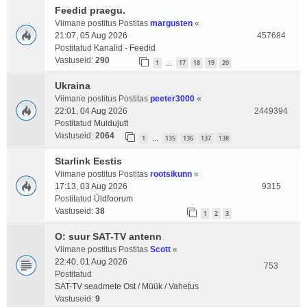
Feedid praegu.
Viimane postitus Postitas
margusten
«
21:07, 05 Aug 2026
457684
Postitatud
Kanalid - Feedid
Vastuseid:
290
1
17
18
19
20
…
Ukraina
Viimane postitus Postitas
peeter3000
«
22:01, 04 Aug 2026
2449394
Postitatud
Muidujutt
Vastuseid:
2064
1
135
136
137
138
…
Starlink Eestis
Viimane postitus Postitas
rootsikunn
«
17:13, 03 Aug 2026
9315
Postitatud
Üldfoorum
Vastuseid:
38
1
2
3
O: suur SAT-TV antenn
Viimane postitus Postitas
Scott
«
22:40, 01 Aug 2026
753
Postitatud
SAT-TV seadmete Ost / Müük / Vahetus
Vastuseid:
9