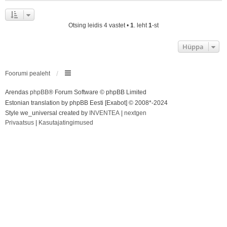
Otsing leidis 4 vastet •
1
. leht
1
-st
Hüppa
Foorumi pealeht
Arendas
phpBB
® Forum Software © phpBB Limited
Estonian translation by phpBB Eesti [Exabot] © 2008*-2024
Style we_universal created by
INVENTEA
|
nextgen
Privaatsus
|
Kasutajatingimused