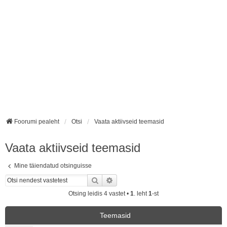
Foorumi pealeht
Otsi
Vaata aktiivseid teemasid
Vaata aktiivseid teemasid
Mine täiendatud otsinguisse
Otsi
Täiendatud otsing
Otsing leidis 4 vastet •
1
. leht
1
-st
Teemasid