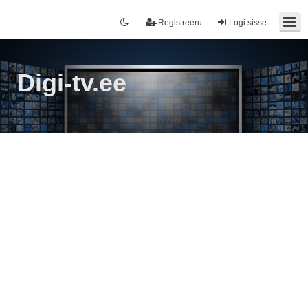
Registreeru
Logi sisse
Digi-tv.ee