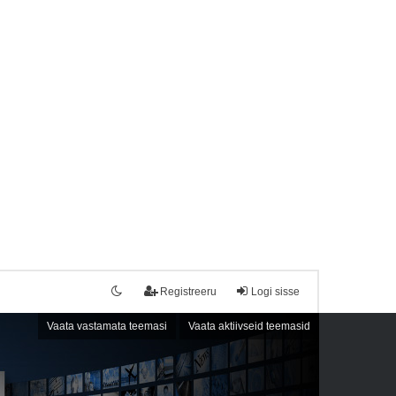
Registreeru
Logi sisse
Vaata vastamata teemasi
Vaata aktiivseid teemasid