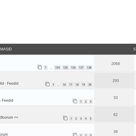
EMASID
S
2068
1
134
135
136
137
138
…
293
id - Feedid
1
16
17
18
19
20
…
33
- Feedid
1
2
3
62
dfoorum <<
1
2
3
4
5
38
oorum
1
2
3