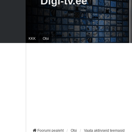
Digi-tv.ee
KKK
Otsi
Foorumi pealeht
Otsi
Vaata aktiivseid teemasid