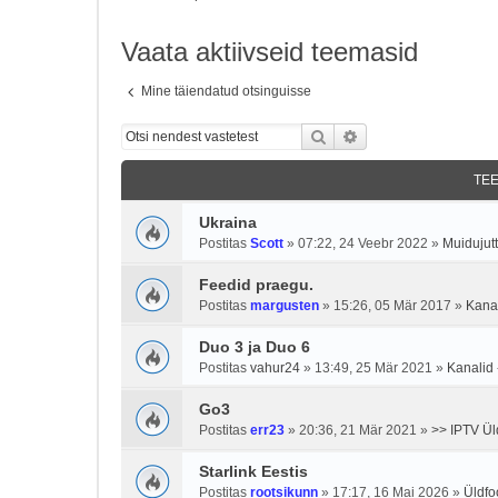
Vaata aktiivseid teemasid
Mine täiendatud otsinguisse
Otsi
Täiendatud otsing
TE
Ukraina
Postitas
Scott
»
07:22, 24 Veebr 2022
»
Muidujutt
Feedid praegu.
Postitas
margusten
»
15:26, 05 Mär 2017
»
Kanal
Duo 3 ja Duo 6
Postitas
vahur24
»
13:49, 25 Mär 2021
»
Kanalid 
Go3
Postitas
err23
»
20:36, 21 Mär 2021
»
>> IPTV Ül
Starlink Eestis
Postitas
rootsikunn
»
17:17, 16 Mai 2026
»
Üldf