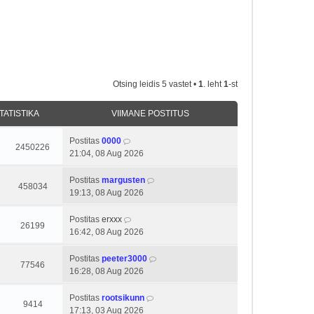
Otsing leidis 5 vastet •
1
. leht
1
-st
TATISTIKA
VIIMANE POSTITUS
Postitas
0000
2450226
21:04, 08 Aug 2026
Postitas
margusten
458034
19:13, 08 Aug 2026
Postitas
erxxx
26199
16:42, 08 Aug 2026
Postitas
peeter3000
77546
16:28, 08 Aug 2026
Postitas
rootsikunn
9414
17:13, 03 Aug 2026