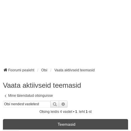
Foorumi pealeht
Otsi
Vaata aktiivseid teemasid
Vaata aktiivseid teemasid
Mine täiendatud otsinguisse
Otsi
Täiendatud otsing
Otsing leidis 4 vastet •
1
. leht
1
-st
Teemasid