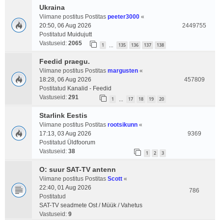
Ukraina
Viimane postitus Postitas
peeter3000
«
20:50, 06 Aug 2026
2449755
Postitatud
Muidujutt
Vastuseid:
2065
1
135
136
137
138
…
Feedid praegu.
Viimane postitus Postitas
margusten
«
18:28, 06 Aug 2026
457809
Postitatud
Kanalid - Feedid
Vastuseid:
291
1
17
18
19
20
…
Starlink Eestis
Viimane postitus Postitas
rootsikunn
«
17:13, 03 Aug 2026
9369
Postitatud
Üldfoorum
Vastuseid:
38
1
2
3
O: suur SAT-TV antenn
Viimane postitus Postitas
Scott
«
22:40, 01 Aug 2026
786
Postitatud
SAT-TV seadmete Ost / Müük / Vahetus
Vastuseid:
9