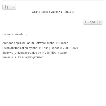
Otsing leidis 4 vastet •
1
. leht
1
-st
Hüppa
Foorumi pealeht
Arendas
phpBB
® Forum Software © phpBB Limited
Estonian translation by phpBB Eesti [Exabot] © 2008*-2024
Style we_universal created by
INVENTEA
|
nextgen
Privaatsus
|
Kasutajatingimused