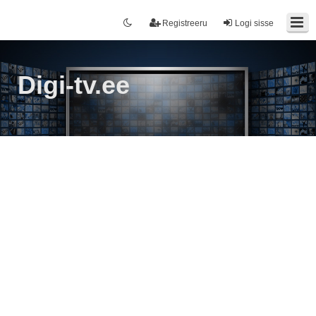
Registreeru
Logi sisse
Digi-tv.ee