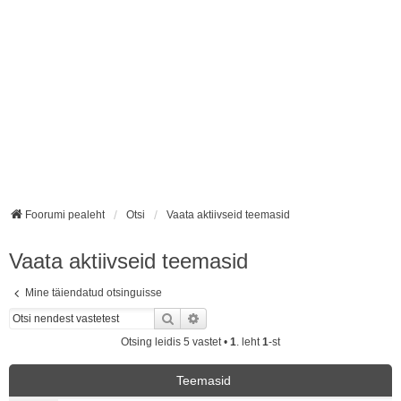
Foorumi pealeht
Otsi
Vaata aktiivseid teemasid
Vaata aktiivseid teemasid
Mine täiendatud otsinguisse
Otsi
Täiendatud otsing
Otsing leidis 5 vastet •
1
. leht
1
-st
Teemasid