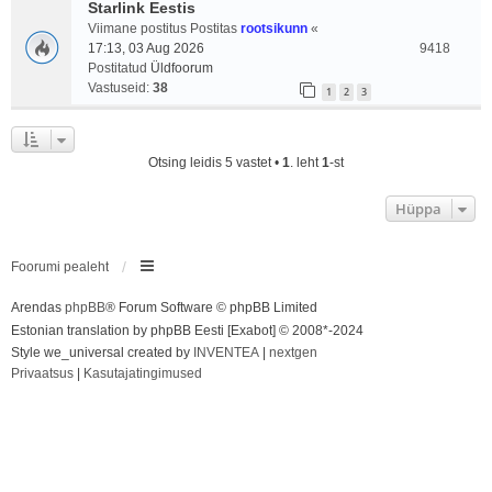
Starlink Eestis
Viimane postitus Postitas
rootsikunn
«
17:13, 03 Aug 2026
9418
Postitatud
Üldfoorum
Vastuseid:
38
1
2
3
Otsing leidis 5 vastet •
1
. leht
1
-st
Hüppa
Foorumi pealeht
Arendas
phpBB
® Forum Software © phpBB Limited
Estonian translation by phpBB Eesti [Exabot] © 2008*-2024
Style we_universal created by
INVENTEA
|
nextgen
Privaatsus
|
Kasutajatingimused