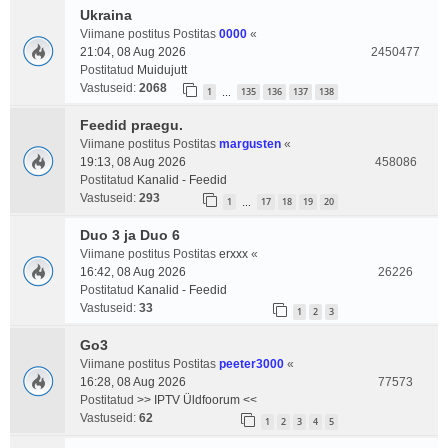
Ukraina
Viimane postitus Postitas
0000
«
21:04, 08 Aug 2026
2450477
Postitatud
Muidujutt
Vastuseid:
2068
1
135
136
137
138
…
Feedid praegu.
Viimane postitus Postitas
margusten
«
19:13, 08 Aug 2026
458086
Postitatud
Kanalid - Feedid
Vastuseid:
293
1
17
18
19
20
…
Duo 3 ja Duo 6
Viimane postitus Postitas
erxxx
«
16:42, 08 Aug 2026
26226
Postitatud
Kanalid - Feedid
Vastuseid:
33
1
2
3
Go3
Viimane postitus Postitas
peeter3000
«
16:28, 08 Aug 2026
77573
Postitatud
>> IPTV Üldfoorum <<
Vastuseid:
62
1
2
3
4
5