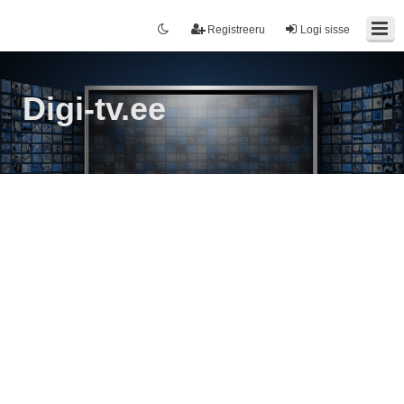
Registreeru
Logi sisse
Digi-tv.ee