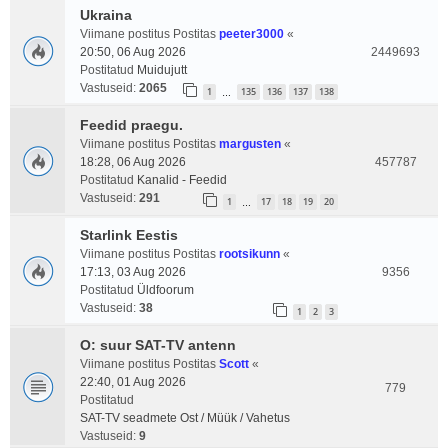
Ukraina
Viimane postitus Postitas
peeter3000
«
20:50, 06 Aug 2026
2449693
Postitatud
Muidujutt
Vastuseid:
2065
1
135
136
137
138
…
Feedid praegu.
Viimane postitus Postitas
margusten
«
18:28, 06 Aug 2026
457787
Postitatud
Kanalid - Feedid
Vastuseid:
291
1
17
18
19
20
…
Starlink Eestis
Viimane postitus Postitas
rootsikunn
«
17:13, 03 Aug 2026
9356
Postitatud
Üldfoorum
Vastuseid:
38
1
2
3
O: suur SAT-TV antenn
Viimane postitus Postitas
Scott
«
22:40, 01 Aug 2026
779
Postitatud
SAT-TV seadmete Ost / Müük / Vahetus
Vastuseid:
9