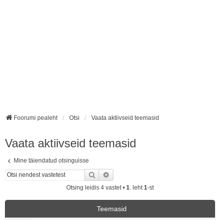
Foorumi pealeht
Otsi
Vaata aktiivseid teemasid
Vaata aktiivseid teemasid
Mine täiendatud otsinguisse
Otsi
Täiendatud otsing
Otsing leidis 4 vastet •
1
. leht
1
-st
Teemasid