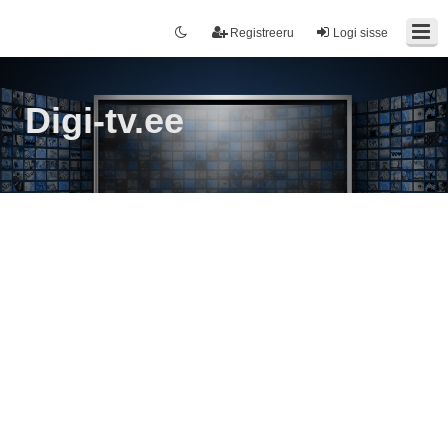
Registreeru
Logi sisse
Digi-tv.ee