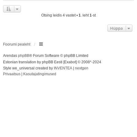
Otsing leidis 4 vastet •
1
. leht
1
-st
Hüppa
Foorumi pealeht
Arendas
phpBB
® Forum Software © phpBB Limited
Estonian translation by phpBB Eesti [Exabot] © 2008*-2024
Style we_universal created by
INVENTEA
|
nextgen
Privaatsus
|
Kasutajatingimused