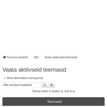
Foorumi pealeht
Otsi
Vaata aktiivseid teemasid
Vaata aktiivseid teemasid
Mine täiendatud otsinguisse
Otsi
Täiendatud otsing
Otsing leidis 6 vastet •
1
. leht
1
-st
Teemasid