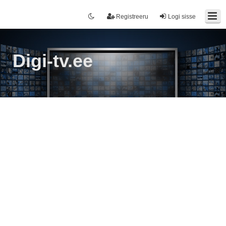
Registreeru
Logi sisse
Digi-tv.ee