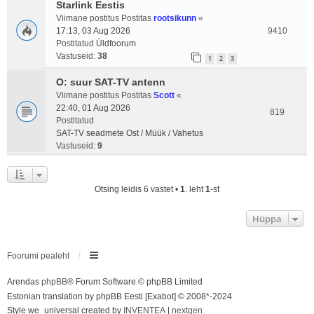
Starlink Eestis
Viimane postitus Postitas
rootsikunn
«
17:13, 03 Aug 2026
9410
Postitatud
Üldfoorum
Vastuseid:
38
1
2
3
O: suur SAT-TV antenn
Viimane postitus Postitas
Scott
«
22:40, 01 Aug 2026
819
Postitatud
SAT-TV seadmete Ost / Müük / Vahetus
Vastuseid:
9
Otsing leidis 6 vastet •
1
. leht
1
-st
Hüppa
Foorumi pealeht
Arendas
phpBB
® Forum Software © phpBB Limited
Estonian translation by phpBB Eesti [Exabot] © 2008*-2024
Style we_universal created by
INVENTEA
|
nextgen