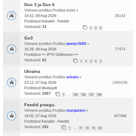
Duo 3 ja Duo 6
Viimane postitus Postitas
erxxx
«
16:42, 08 Aug 2026
26142
Postitatud
Kanalid - Feedid
Vastuseid:
33
1
2
3
Go3
Viimane postitus Postitas
peeter3000
«
16:28, 08 Aug 2026
77473
Postitatud
>> IPTV Üldfoorum <<
Vastuseid:
62
1
2
3
4
5
Ukraina
Viimane postitus Postitas
arkoko
«
23:12, 07 Aug 2026
2450156
Postitatud
Muidujutt
Vastuseid:
2067
1
135
136
137
138
…
Feedid praegu.
Viimane postitus Postitas
margusten
«
18:00, 07 Aug 2026
457996
Postitatud
Kanalid - Feedid
Vastuseid:
292
1
17
18
19
20
…