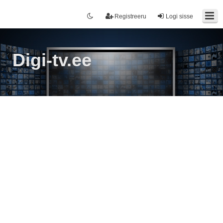
Registreeru
Logi sisse
Digi-tv.ee