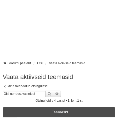
Foorumi pealeht
Otsi
Vaata aktiivseid teemasid
Vaata aktiivseid teemasid
Mine täiendatud otsinguisse
Otsi
Täiendatud otsing
Otsing leidis 4 vastet •
1
. leht
1
-st
Teemasid