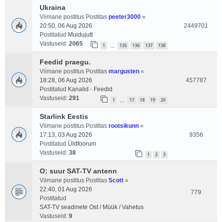
Ukraina
Viimane postitus Postitas
peeter3000
«
20:50, 06 Aug 2026
2449701
Postitatud
Muidujutt
Vastuseid:
2065
1
135
136
137
138
…
Feedid praegu.
Viimane postitus Postitas
margusten
«
18:28, 06 Aug 2026
457787
Postitatud
Kanalid - Feedid
Vastuseid:
291
1
17
18
19
20
…
Starlink Eestis
Viimane postitus Postitas
rootsikunn
«
17:13, 03 Aug 2026
9356
Postitatud
Üldfoorum
Vastuseid:
38
1
2
3
O: suur SAT-TV antenn
Viimane postitus Postitas
Scott
«
22:40, 01 Aug 2026
779
Postitatud
SAT-TV seadmete Ost / Müük / Vahetus
Vastuseid:
9