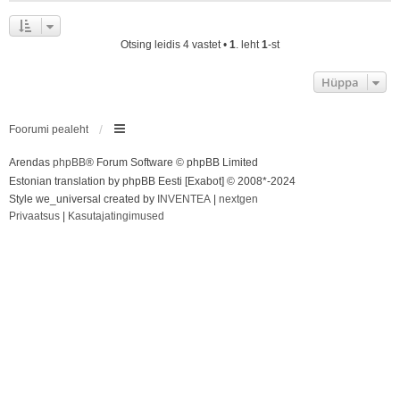
Otsing leidis 4 vastet •
1
. leht
1
-st
Hüppa
Foorumi pealeht
Arendas
phpBB
® Forum Software © phpBB Limited
Estonian translation by phpBB Eesti [Exabot] © 2008*-2024
Style we_universal created by
INVENTEA
|
nextgen
Privaatsus
|
Kasutajatingimused