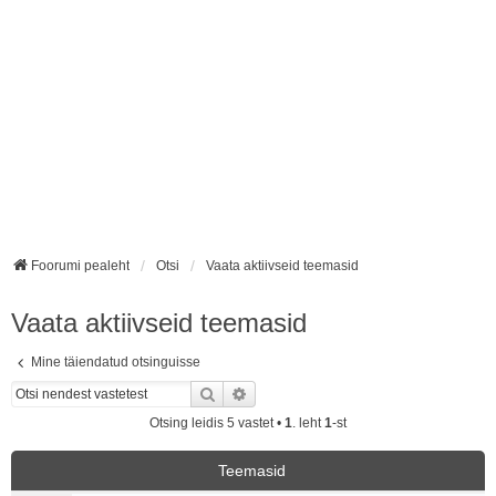
Foorumi pealeht
Otsi
Vaata aktiivseid teemasid
Vaata aktiivseid teemasid
Mine täiendatud otsinguisse
Otsi
Täiendatud otsing
Otsing leidis 5 vastet •
1
. leht
1
-st
Teemasid