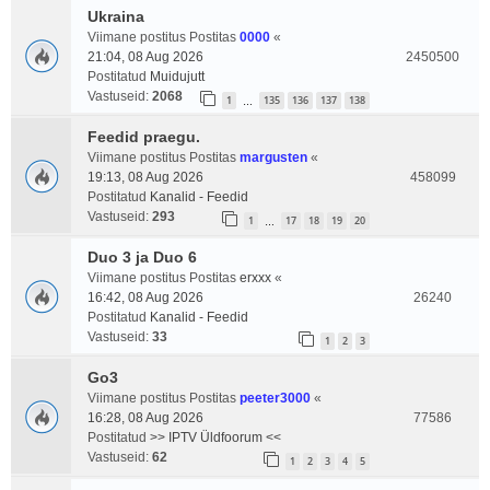
Ukraina
Viimane postitus Postitas
0000
«
21:04, 08 Aug 2026
2450500
Postitatud
Muidujutt
Vastuseid:
2068
1
135
136
137
138
…
Feedid praegu.
Viimane postitus Postitas
margusten
«
19:13, 08 Aug 2026
458099
Postitatud
Kanalid - Feedid
Vastuseid:
293
1
17
18
19
20
…
Duo 3 ja Duo 6
Viimane postitus Postitas
erxxx
«
16:42, 08 Aug 2026
26240
Postitatud
Kanalid - Feedid
Vastuseid:
33
1
2
3
Go3
Viimane postitus Postitas
peeter3000
«
16:28, 08 Aug 2026
77586
Postitatud
>> IPTV Üldfoorum <<
Vastuseid:
62
1
2
3
4
5