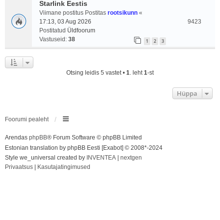
Starlink Eestis
Viimane postitus Postitas
rootsikunn
«
17:13, 03 Aug 2026
9423
Postitatud
Üldfoorum
Vastuseid:
38
1
2
3
Otsing leidis 5 vastet •
1
. leht
1
-st
Hüppa
Foorumi pealeht
Arendas
phpBB
® Forum Software © phpBB Limited
Estonian translation by phpBB Eesti [Exabot] © 2008*-2024
Style we_universal created by
INVENTEA
|
nextgen
Privaatsus
|
Kasutajatingimused