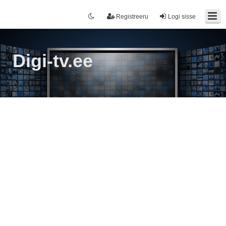
Registreeru
Logi sisse
Digi-tv.ee