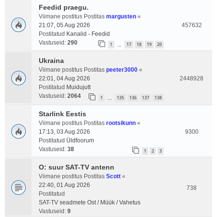
Feedid praegu.
Viimane postitus Postitas
margusten
«
21:07, 05 Aug 2026
457632
Postitatud
Kanalid - Feedid
Vastuseid:
290
1
17
18
19
20
…
Ukraina
Viimane postitus Postitas
peeter3000
«
22:01, 04 Aug 2026
2448928
Postitatud
Muidujutt
Vastuseid:
2064
1
135
136
137
138
…
Starlink Eestis
Viimane postitus Postitas
rootsikunn
«
17:13, 03 Aug 2026
9300
Postitatud
Üldfoorum
Vastuseid:
38
1
2
3
O: suur SAT-TV antenn
Viimane postitus Postitas
Scott
«
22:40, 01 Aug 2026
738
Postitatud
SAT-TV seadmete Ost / Müük / Vahetus
Vastuseid:
9