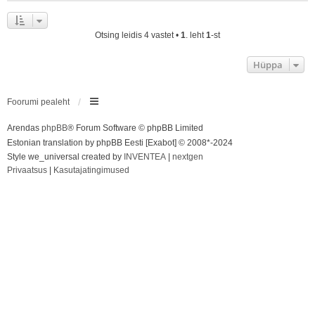
Otsing leidis 4 vastet •
1
. leht
1
-st
Hüppa
Foorumi pealeht
Arendas
phpBB
® Forum Software © phpBB Limited
Estonian translation by phpBB Eesti [Exabot] © 2008*-2024
Style we_universal created by
INVENTEA
|
nextgen
Privaatsus
|
Kasutajatingimused