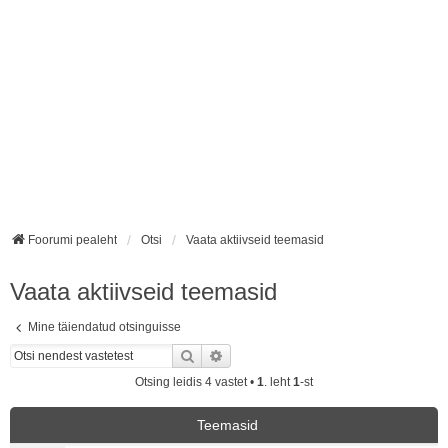
Foorumi pealeht
Otsi
Vaata aktiivseid teemasid
Vaata aktiivseid teemasid
Mine täiendatud otsinguisse
Otsi
Täiendatud otsing
Otsing leidis 4 vastet •
1
. leht
1
-st
Teemasid