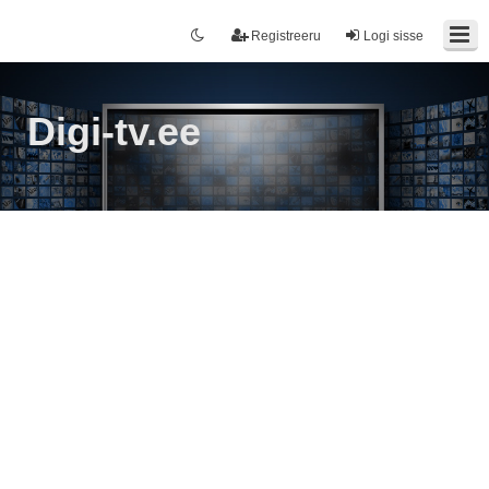
Registreeru
Logi sisse
Digi-tv.ee