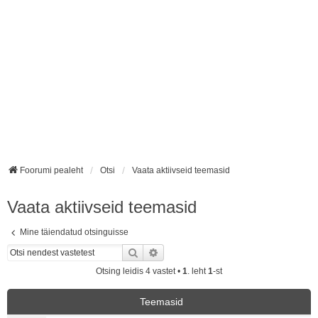
Foorumi pealeht
Otsi
Vaata aktiivseid teemasid
Vaata aktiivseid teemasid
Mine täiendatud otsinguisse
Otsi
Täiendatud otsing
Otsing leidis 4 vastet •
1
. leht
1
-st
Teemasid