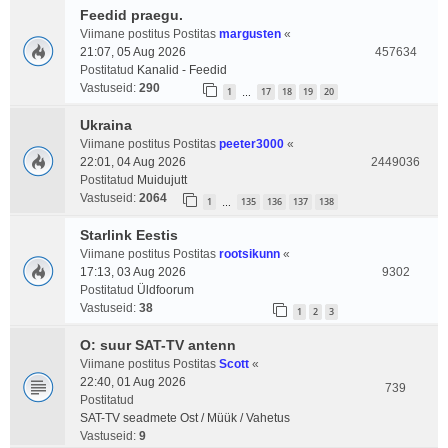
Feedid praegu.
Viimane postitus Postitas
margusten
«
21:07, 05 Aug 2026
457634
Postitatud
Kanalid - Feedid
Vastuseid:
290
1
17
18
19
20
…
Ukraina
Viimane postitus Postitas
peeter3000
«
22:01, 04 Aug 2026
2449036
Postitatud
Muidujutt
Vastuseid:
2064
1
135
136
137
138
…
Starlink Eestis
Viimane postitus Postitas
rootsikunn
«
17:13, 03 Aug 2026
9302
Postitatud
Üldfoorum
Vastuseid:
38
1
2
3
O: suur SAT-TV antenn
Viimane postitus Postitas
Scott
«
22:40, 01 Aug 2026
739
Postitatud
SAT-TV seadmete Ost / Müük / Vahetus
Vastuseid:
9