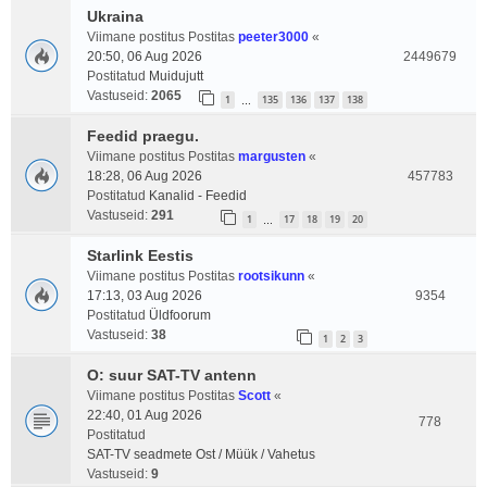
Ukraina
Viimane postitus Postitas
peeter3000
«
20:50, 06 Aug 2026
2449679
Postitatud
Muidujutt
Vastuseid:
2065
1
135
136
137
138
…
Feedid praegu.
Viimane postitus Postitas
margusten
«
18:28, 06 Aug 2026
457783
Postitatud
Kanalid - Feedid
Vastuseid:
291
1
17
18
19
20
…
Starlink Eestis
Viimane postitus Postitas
rootsikunn
«
17:13, 03 Aug 2026
9354
Postitatud
Üldfoorum
Vastuseid:
38
1
2
3
O: suur SAT-TV antenn
Viimane postitus Postitas
Scott
«
22:40, 01 Aug 2026
778
Postitatud
SAT-TV seadmete Ost / Müük / Vahetus
Vastuseid:
9