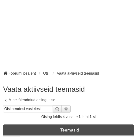
Foorumi pealeht
Otsi
Vaata aktiivseid teemasid
Vaata aktiivseid teemasid
Mine täiendatud otsinguisse
Otsi
Täiendatud otsing
Otsing leidis 4 vastet •
1
. leht
1
-st
Teemasid