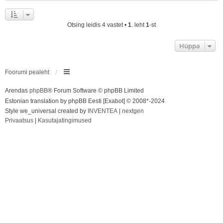
Otsing leidis 4 vastet •
1
. leht
1
-st
Hüppa
Foorumi pealeht
Arendas
phpBB
® Forum Software © phpBB Limited
Estonian translation by phpBB Eesti [Exabot] © 2008*-2024
Style we_universal created by
INVENTEA
|
nextgen
Privaatsus
|
Kasutajatingimused