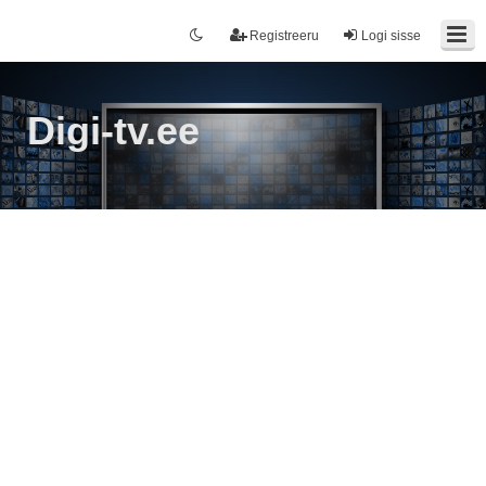
Registreeru
Logi sisse
Digi-tv.ee