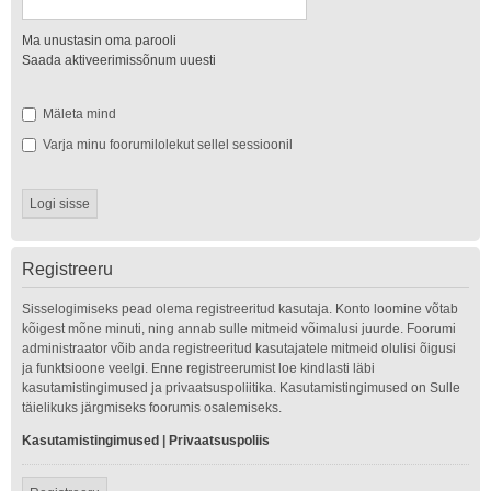
Ma unustasin oma parooli
Saada aktiveerimissõnum uuesti
Mäleta mind
Varja minu foorumilolekut sellel sessioonil
Registreeru
Sisselogimiseks pead olema registreeritud kasutaja. Konto loomine võtab
kõigest mõne minuti, ning annab sulle mitmeid võimalusi juurde. Foorumi
administraator võib anda registreeritud kasutajatele mitmeid olulisi õigusi
ja funktsioone veelgi. Enne registreerumist loe kindlasti läbi
kasutamistingimused ja privaatsuspoliitika. Kasutamistingimused on Sulle
täielikuks järgmiseks foorumis osalemiseks.
Kasutamistingimused
|
Privaatsuspoliis