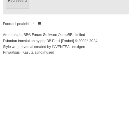
Registreeru
Foorumi pealeht
Arendas
phpBB
® Forum Software © phpBB Limited
Estonian translation by phpBB Eesti [Exabot] © 2008*-2024
Style we_universal created by
INVENTEA
|
nextgen
Privaatsus
|
Kasutajatingimused