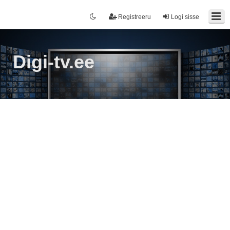
Registreeru
Logi sisse
Digi-tv.ee