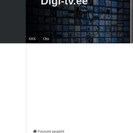
Digi-tv.ee
KKK
Otsi
Foorumi pealeht