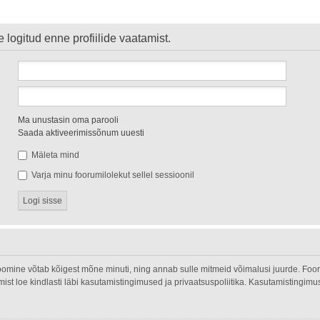
 logitud enne profiilide vaatamist.
Ma unustasin oma parooli
Saada aktiveerimissõnum uuesti
Mäleta mind
Varja minu foorumilolekut sellel sessioonil
oomine võtab kõigest mõne minuti, ning annab sulle mitmeid võimalusi juurde. Fooru
umist loe kindlasti läbi kasutamistingimused ja privaatsuspoliitika. Kasutamistingim