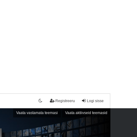
Registreeru
Logi sisse
Vaata vastamata teemasi
Vaata aktiivseid teemasid