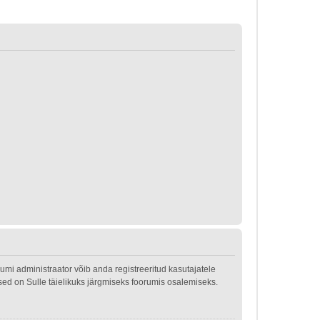
mi administraator võib anda registreeritud kasutajatele
used on Sulle täielikuks järgmiseks foorumis osalemiseks.