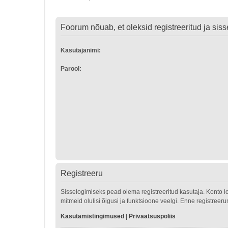
Foorum nõuab, et oleksid registreeritud ja sisse
Kasutajanimi:
Parool:
Registreeru
Sisselogimiseks pead olema registreeritud kasutaja. Konto l
mitmeid olulisi õigusi ja funktsioone veelgi. Enne registreer
Kasutamistingimused
|
Privaatsuspoliis