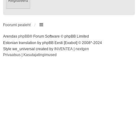
Registreeru
Foorumi pealeht
Arendas
phpBB
® Forum Software © phpBB Limited
Estonian translation by phpBB Eesti [Exabot] © 2008*-2024
Style we_universal created by
INVENTEA
|
nextgen
Privaatsus
|
Kasutajatingimused