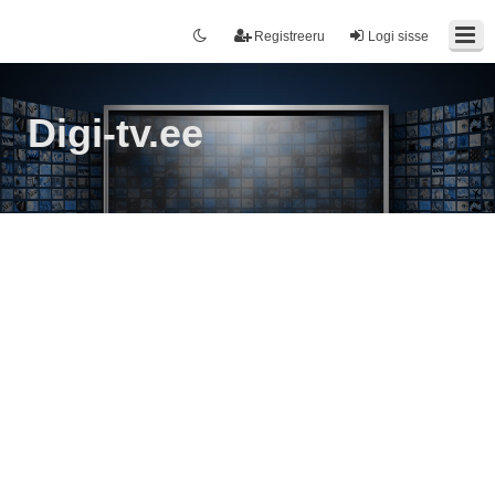
Registreeru
Logi sisse
Digi-tv.ee