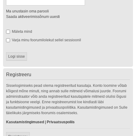
Ma unustasin oma parooli
Saada aktiveerimissõnum uuesti
Mäleta mind
Varja minu foorumilolekut sellel sessioonil
Registreeru
Sisselogimiseks pead olema registreeritud kasutaja. Konto loomine võtab
kõigest mõne minuti, ning annab sulle mitmeid võimalusi juurde. Foorumi
administraator võib anda registreeritud kasutajatele mitmeid olulisi õigusi
ja funktsioone veelgi. Enne registreerumist loe kindlasti läbi
kasutamistingimused ja privaatsuspoliitika. Kasutamistingimused on Sulle
täielikuks järgmiseks foorumis osalemiseks.
Kasutamistingimused
|
Privaatsuspoliis