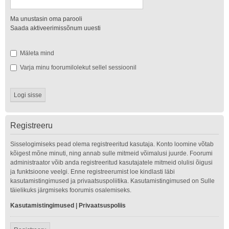
Ma unustasin oma parooli
Saada aktiveerimissõnum uuesti
Mäleta mind
Varja minu foorumilolekut sellel sessioonil
Registreeru
Sisselogimiseks pead olema registreeritud kasutaja. Konto loomine võtab
kõigest mõne minuti, ning annab sulle mitmeid võimalusi juurde. Foorumi
administraator võib anda registreeritud kasutajatele mitmeid olulisi õigusi
ja funktsioone veelgi. Enne registreerumist loe kindlasti läbi
kasutamistingimused ja privaatsuspoliitika. Kasutamistingimused on Sulle
täielikuks järgmiseks foorumis osalemiseks.
Kasutamistingimused
|
Privaatsuspoliis