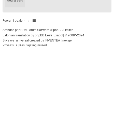
Registreeru
Foorumi pealeht
Arendas
phpBB
® Forum Software © phpBB Limited
Estonian translation by phpBB Eesti [Exabot] © 2008*-2024
Style we_universal created by
INVENTEA
|
nextgen
Privaatsus
|
Kasutajatingimused