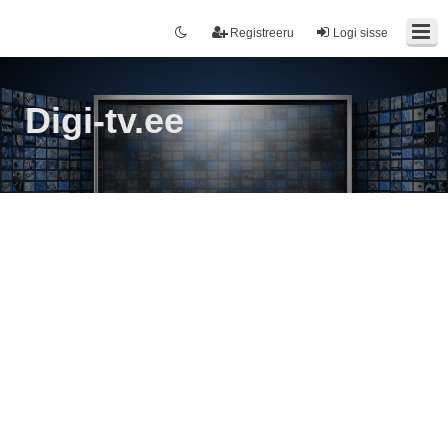
Registreeru
Logi sisse
Digi-tv.ee