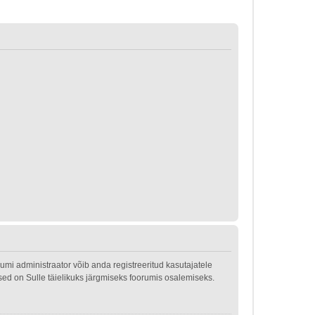
mi administraator võib anda registreeritud kasutajatele
used on Sulle täielikuks järgmiseks foorumis osalemiseks.