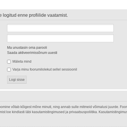
 logitud enne profiilide vaatamist.
Ma unustasin oma parooli
Saada aktiveerimissõnum uuesti
Mäleta mind
Varja minu foorumilolekut sellel sessioonil
oomine võtab kõigest mõne minuti, ning annab sulle mitmeid võimalusi juurde. Fooru
umist loe kindlasti läbi kasutamistingimused ja privaatsuspoliitika. Kasutamistingim