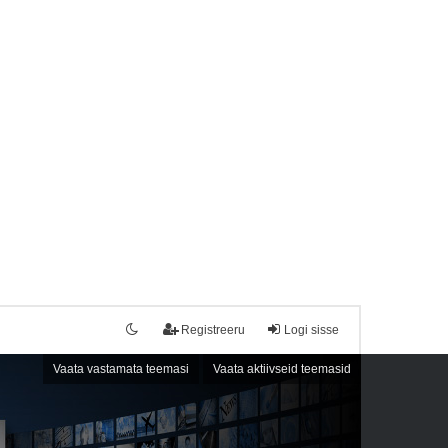
Registreeru
Logi sisse
Vaata vastamata teemasi
Vaata aktiivseid teemasid