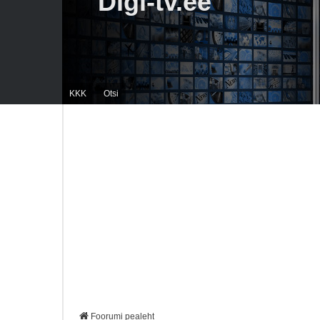
Digi-tv.ee
KKK
Otsi
Foorumi pealeht