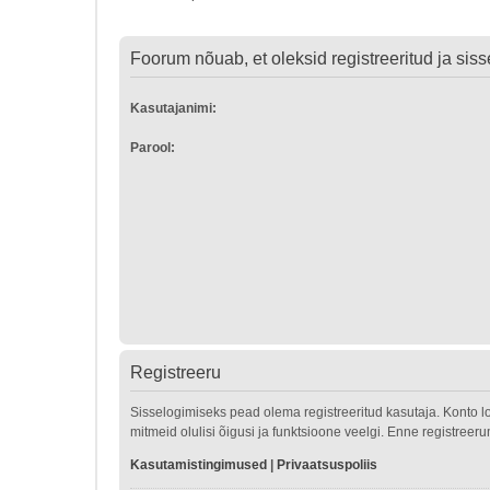
Foorum nõuab, et oleksid registreeritud ja sisse
Kasutajanimi:
Parool:
Registreeru
Sisselogimiseks pead olema registreeritud kasutaja. Konto l
mitmeid olulisi õigusi ja funktsioone veelgi. Enne registreer
Kasutamistingimused
|
Privaatsuspoliis