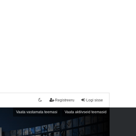
Registreeru
Logi sisse
Vaata vastamata teemasi
Vaata aktiivseid teemasid