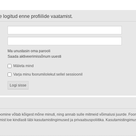
 logitud enne profiilide vaatamist.
Ma unustasin oma parooli
Saada aktiveerimissõnum uuesti
Mäleta mind
Varja minu foorumilolekut sellel sessioonil
oomine võtab kõigest mõne minuti, ning annab sulle mitmeid võimalusi juurde. Fooru
umist loe kindlasti läbi kasutamistingimused ja privaatsuspoliitika. Kasutamistingim