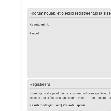
Foorum nõuab, et oleksid registreeritud ja sisse
Kasutajanimi:
Parool:
Registreeru
Sisselogimiseks pead olema registreeritud kasutaja. Konto l
mitmeid olulisi õigusi ja funktsioone veelgi. Enne registreer
Kasutamistingimused
|
Privaatsuspoliis