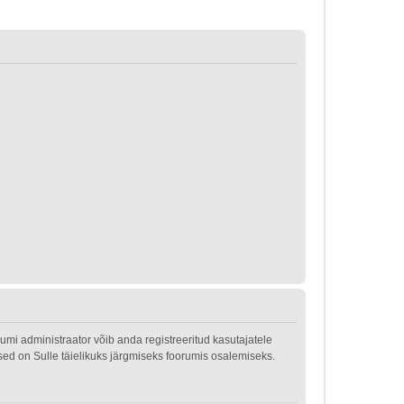
mi administraator võib anda registreeritud kasutajatele
used on Sulle täielikuks järgmiseks foorumis osalemiseks.