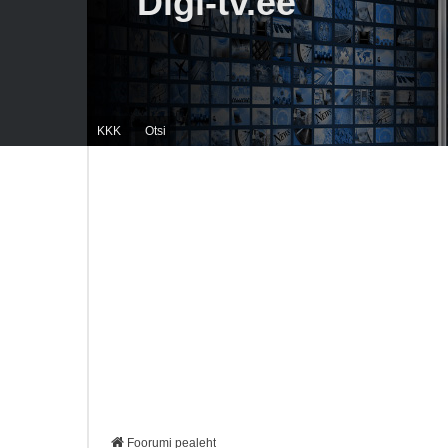
Digi-tv.ee
KKK
Otsi
Foorumi pealeht