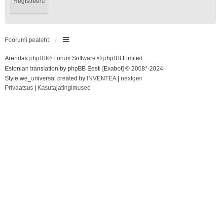
Registreeru
Foorumi pealeht
Arendas
phpBB
® Forum Software © phpBB Limited
Estonian translation by phpBB Eesti [Exabot] © 2008*-2024
Style we_universal created by
INVENTEA
|
nextgen
Privaatsus
|
Kasutajatingimused