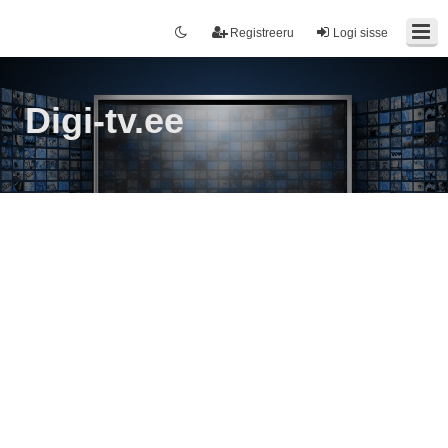
Registreeru
Logi sisse
Digi-tv.ee