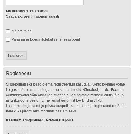
Ma unustasin oma parooli
Saada aktiveerimissõnum uuesti
Mäleta mind
Varja minu foorumilolekut sellel sessioonil
Registreeru
Sisselogimiseks pead olema registreeritud kasutaja. Konto loomine võtab
kõigest mõne minuti, ning annab sulle mitmeid võimalusi juurde. Foorumi
administraator võib anda registreeritud kasutajatele mitmeid olulisi õigusi
ja funktsioone veelgi. Enne registreerumist loe kindlasti läbi
kasutamistingimused ja privaatsuspoliitika. Kasutamistingimused on Sulle
täielikuks järgmiseks foorumis osalemiseks.
Kasutamistingimused
|
Privaatsuspoliis