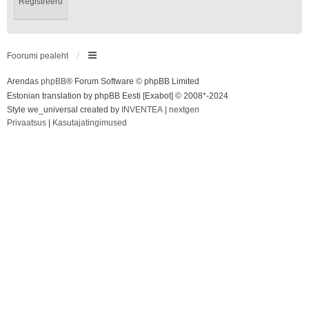
Registreeru
Foorumi pealeht
Arendas
phpBB
® Forum Software © phpBB Limited
Estonian translation by phpBB Eesti [Exabot] © 2008*-2024
Style we_universal created by
INVENTEA
|
nextgen
Privaatsus
|
Kasutajatingimused