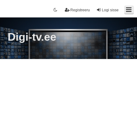
Registreeru
Logi sisse
Digi-tv.ee