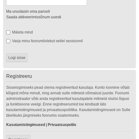
Ma unustasin oma parooli
Saada aktiveerimissõnum uuesti
Mäleta mind
Varja minu foorumilolekut sellel sessioonil
Registreeru
Sisselogimiseks pead olema registreeritud kasutaja. Konto loomine võtab
kõigest mõne minuti, ning annab sulle mitmeid võimalusi juurde. Foorumi
administraator võib anda registreeritud kasutajatele mitmeid olulisi õigusi
ja funktsioone veelgi. Enne registreerumist loe kindlasti läbi
kasutamistingimused ja privaatsuspoliitika. Kasutamistingimused on Sulle
täielikuks järgmiseks foorumis osalemiseks.
Kasutamistingimused
|
Privaatsuspoliis