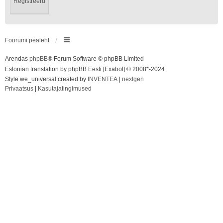
Registreeru
Foorumi pealeht
Arendas
phpBB
® Forum Software © phpBB Limited
Estonian translation by phpBB Eesti [Exabot] © 2008*-2024
Style we_universal created by
INVENTEA
|
nextgen
Privaatsus
|
Kasutajatingimused