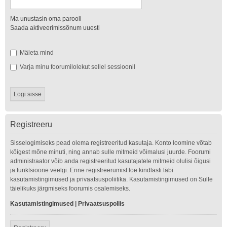
Ma unustasin oma parooli
Saada aktiveerimissõnum uuesti
Mäleta mind
Varja minu foorumilolekut sellel sessioonil
Registreeru
Sisselogimiseks pead olema registreeritud kasutaja. Konto loomine võtab
kõigest mõne minuti, ning annab sulle mitmeid võimalusi juurde. Foorumi
administraator võib anda registreeritud kasutajatele mitmeid olulisi õigusi
ja funktsioone veelgi. Enne registreerumist loe kindlasti läbi
kasutamistingimused ja privaatsuspoliitika. Kasutamistingimused on Sulle
täielikuks järgmiseks foorumis osalemiseks.
Kasutamistingimused
|
Privaatsuspoliis