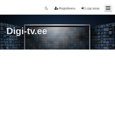
Registreeru
Logi sisse
Digi-tv.ee