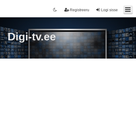
Registreeru
Logi sisse
Digi-tv.ee