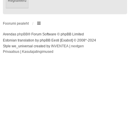
Registreeru
Foorumi pealeht
Arendas
phpBB
® Forum Software © phpBB Limited
Estonian translation by phpBB Eesti [Exabot] © 2008*-2024
Style we_universal created by
INVENTEA
|
nextgen
Privaatsus
|
Kasutajatingimused