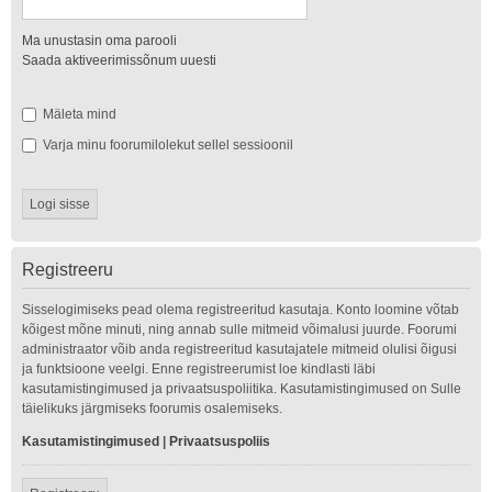
Ma unustasin oma parooli
Saada aktiveerimissõnum uuesti
Mäleta mind
Varja minu foorumilolekut sellel sessioonil
Registreeru
Sisselogimiseks pead olema registreeritud kasutaja. Konto loomine võtab
kõigest mõne minuti, ning annab sulle mitmeid võimalusi juurde. Foorumi
administraator võib anda registreeritud kasutajatele mitmeid olulisi õigusi
ja funktsioone veelgi. Enne registreerumist loe kindlasti läbi
kasutamistingimused ja privaatsuspoliitika. Kasutamistingimused on Sulle
täielikuks järgmiseks foorumis osalemiseks.
Kasutamistingimused
|
Privaatsuspoliis