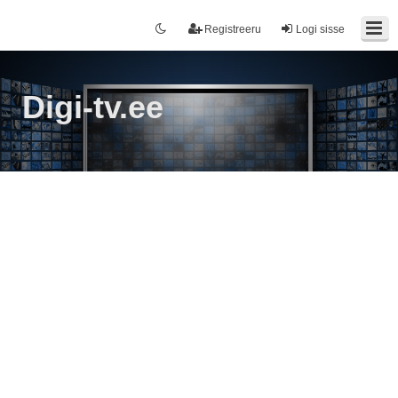
Registreeru
Logi sisse
Digi-tv.ee