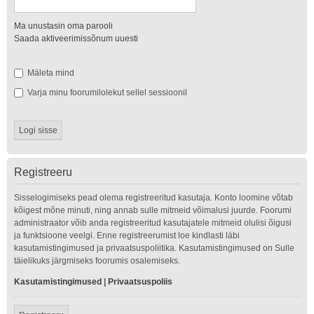
Ma unustasin oma parooli
Saada aktiveerimissõnum uuesti
Mäleta mind
Varja minu foorumilolekut sellel sessioonil
Registreeru
Sisselogimiseks pead olema registreeritud kasutaja. Konto loomine võtab
kõigest mõne minuti, ning annab sulle mitmeid võimalusi juurde. Foorumi
administraator võib anda registreeritud kasutajatele mitmeid olulisi õigusi
ja funktsioone veelgi. Enne registreerumist loe kindlasti läbi
kasutamistingimused ja privaatsuspoliitika. Kasutamistingimused on Sulle
täielikuks järgmiseks foorumis osalemiseks.
Kasutamistingimused
|
Privaatsuspoliis