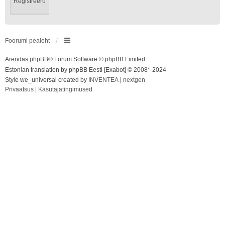
Registreeru
Foorumi pealeht
Arendas
phpBB
® Forum Software © phpBB Limited
Estonian translation by phpBB Eesti [Exabot] © 2008*-2024
Style we_universal created by
INVENTEA
|
nextgen
Privaatsus
|
Kasutajatingimused