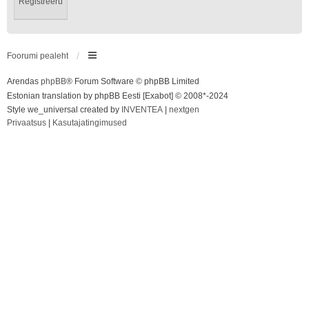
Registreeru
Foorumi pealeht
Arendas
phpBB
® Forum Software © phpBB Limited
Estonian translation by phpBB Eesti [Exabot] © 2008*-2024
Style we_universal created by
INVENTEA
|
nextgen
Privaatsus
|
Kasutajatingimused