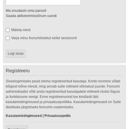
Ma unustasin oma parooli
Saada aktiveerimissõnum uuesti
Mäleta mind
Varja minu foorumilolekut sellel sessioonil
Registreeru
Sisselogimiseks pead olema registreeritud kasutaja. Konto loomine võtab
kõigest mõne minuti, ning annab sulle mitmeid võimalusi juurde. Foorumi
administraator võib anda registreeritud kasutajatele mitmeid olulisi õigusi
ja funktsioone veelgi. Enne registreerumist loe kindlasti läbi
kasutamistingimused ja privaatsuspoliitika. Kasutamistingimused on Sulle
täielikuks järgmiseks foorumis osalemiseks.
Kasutamistingimused
|
Privaatsuspoliis