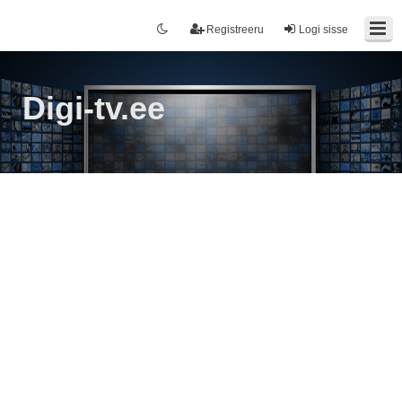
Registreeru
Logi sisse
Digi-tv.ee