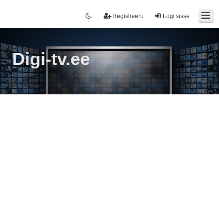
Registreeru
Logi sisse
Digi-tv.ee