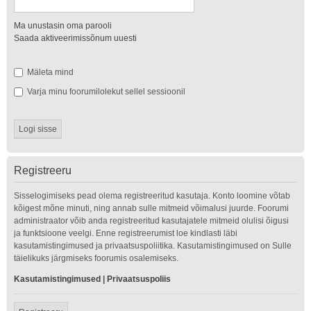
Ma unustasin oma parooli
Saada aktiveerimissõnum uuesti
Mäleta mind
Varja minu foorumilolekut sellel sessioonil
Registreeru
Sisselogimiseks pead olema registreeritud kasutaja. Konto loomine võtab
kõigest mõne minuti, ning annab sulle mitmeid võimalusi juurde. Foorumi
administraator võib anda registreeritud kasutajatele mitmeid olulisi õigusi
ja funktsioone veelgi. Enne registreerumist loe kindlasti läbi
kasutamistingimused ja privaatsuspoliitika. Kasutamistingimused on Sulle
täielikuks järgmiseks foorumis osalemiseks.
Kasutamistingimused
|
Privaatsuspoliis