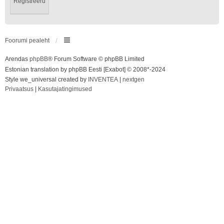
Registreeru
Foorumi pealeht
Arendas
phpBB
® Forum Software © phpBB Limited
Estonian translation by phpBB Eesti [Exabot] © 2008*-2024
Style we_universal created by
INVENTEA
|
nextgen
Privaatsus
|
Kasutajatingimused