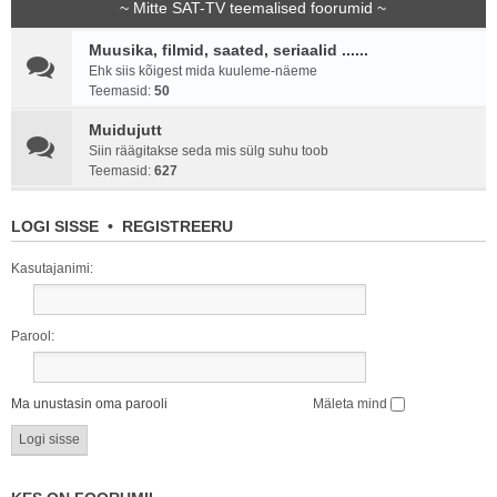
~ Mitte SAT-TV teemalised foorumid ~
Muusika, filmid, saated, seriaalid ......
Ehk siis kõigest mida kuuleme-näeme
Teemasid:
50
Muidujutt
Siin räägitakse seda mis sülg suhu toob
Teemasid:
627
LOGI SISSE
•
REGISTREERU
Kasutajanimi:
Parool:
Ma unustasin oma parooli
Mäleta mind