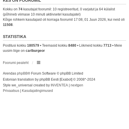
KES ON FOORUMIL
Kokku on
74
kasutajat foorumil: 10 registreeritud, 0 varjatut ja 64 külalist
(põhineb viimase 10 minuti aktiivsetel kasutajatel)
Kõige rohkem kasutajaid oli korraga foorumil 17:08, 01 Juun 2026, kui neid oli
11508
.
STATISTIKA
Postitusi kokku
180579
• Teemasid kokku
8480
• Liikmeid kokku
7713
• Meie
uusim liige on
carlburgeor
Foorumi pealeht
Arendas
phpBB
® Forum Software © phpBB Limited
Estonian translation by phpBB Eesti [Exabot] © 2008*-2024
Style we_universal created by
INVENTEA
|
nextgen
Privaatsus
|
Kasutajatingimused