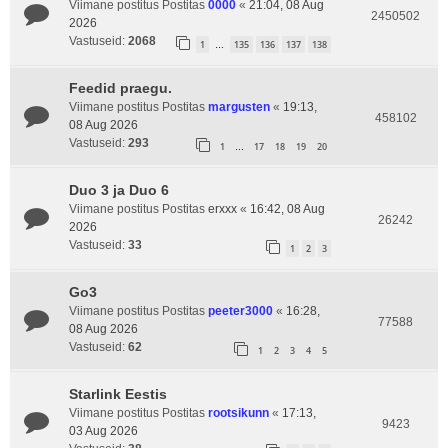
Viimane postitus Postitas
0000
«
21:04, 08 Aug
2450502
2026
Vastuseid:
2068
1
135
136
137
138
…
Feedid praegu.
Viimane postitus Postitas
margusten
«
19:13,
458102
08 Aug 2026
Vastuseid:
293
1
17
18
19
20
…
Duo 3 ja Duo 6
Viimane postitus Postitas
erxxx
«
16:42, 08 Aug
26242
2026
Vastuseid:
33
1
2
3
Go3
Viimane postitus Postitas
peeter3000
«
16:28,
77588
08 Aug 2026
Vastuseid:
62
1
2
3
4
5
Starlink Eestis
Viimane postitus Postitas
rootsikunn
«
17:13,
9423
03 Aug 2026