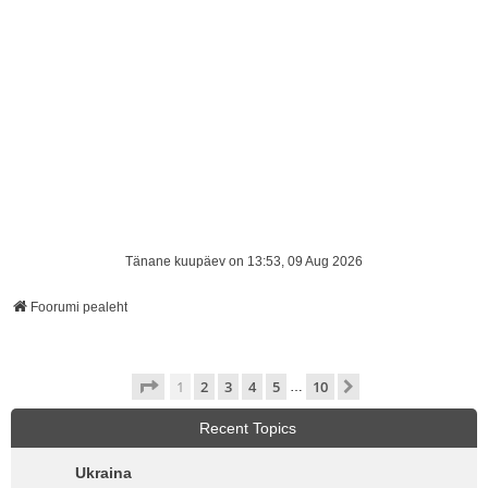
Tänane kuupäev on 13:53, 09 Aug 2026
Foorumi pealeht
1
. leht
10
-st
1
2
3
4
5
10
Järgmine
…
Recent Topics
Ukraina