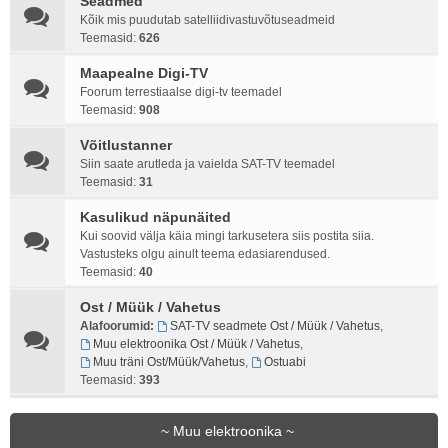
Seadmed
Kõik mis puudutab satelliidivastuvõtuseadmeid
Teemasid:
626
Maapealne Digi-TV
Foorum terrestiaalse digi-tv teemadel
Teemasid:
908
Võitlustanner
Siin saate arutleda ja vaielda SAT-TV teemadel
Teemasid:
31
Kasulikud näpunäited
Kui soovid välja käia mingi tarkusetera siis postita siia.
Vastusteks olgu ainult teema edasiarendused.
Teemasid:
40
Ost / Müük / Vahetus
Alafoorumid:
SAT-TV seadmete Ost / Müük / Vahetus
,
Muu elektroonika Ost / Müük / Vahetus
,
Muu träni Ost/Müük/Vahetus
,
Ostuabi
Teemasid:
393
~ Muu elektroonika ~