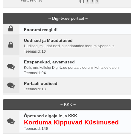
Vastuseid:
38
1
2
3
~ Digi-tv.ee portaal ~
Foorumi reeglid!
Uudised ja Muudatused
Uudised, muudatused ja teadaanded foorumis/portaalis
Teemasid:
10
Ettepanekud, arvamused
Kõik, mis kellelgi Digi-tv.ee portaali/foorumi kohta öelda on
Teemasid:
94
Portaali uudised
Teemasid:
13
~ KKK ~
Õpetused algajaile ja KKK
Korduma Kippuvad Küsimused
Teemasid:
146