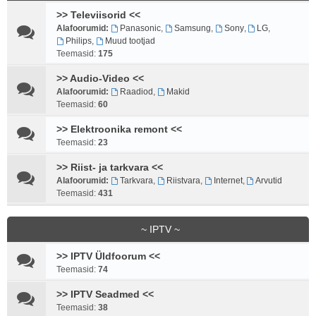
>> Televiisorid <<
Alafoorumid:
Panasonic
,
Samsung
,
Sony
,
LG
,
Philips
,
Muud tootjad
Teemasid:
175
>> Audio-Video <<
Alafoorumid:
Raadiod
,
Makid
Teemasid:
60
>> Elektroonika remont <<
Teemasid:
23
>> Riist- ja tarkvara <<
Alafoorumid:
Tarkvara
,
Riistvara
,
Internet
,
Arvutid
Teemasid:
431
~ IPTV ~
>> IPTV Üldfoorum <<
Teemasid:
74
>> IPTV Seadmed <<
Teemasid:
38