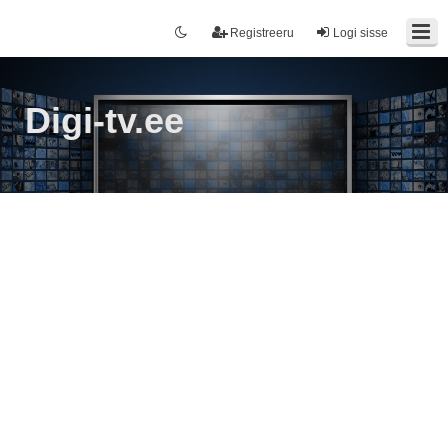
Registreeru
Logi sisse
Digi-tv.ee