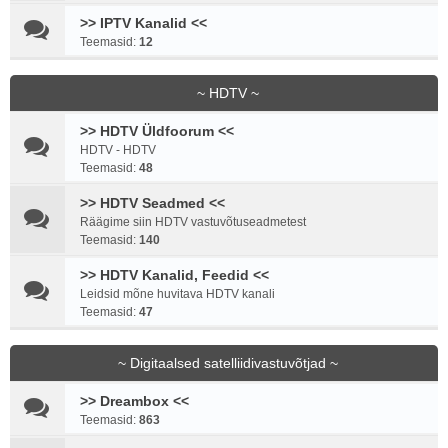
>> IPTV Kanalid <<
Teemasid:
12
~ HDTV ~
>> HDTV Üldfoorum <<
HDTV - HDTV
Teemasid:
48
>> HDTV Seadmed <<
Räägime siin HDTV vastuvõtuseadmetest
Teemasid:
140
>> HDTV Kanalid, Feedid <<
Leidsid mõne huvitava HDTV kanali
Teemasid:
47
~ Digitaalsed satelliidivastuvõtjad ~
>> Dreambox <<
Teemasid:
863