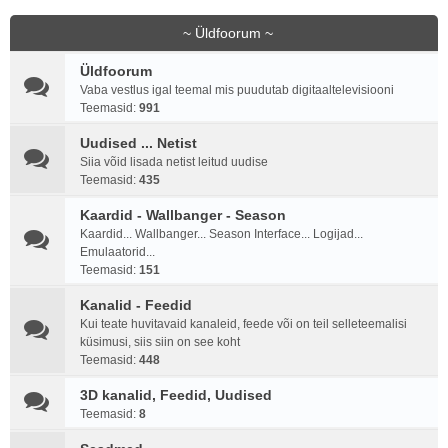
~ Üldfoorum ~
Üldfoorum
Vaba vestlus igal teemal mis puudutab digitaaltelevisiooni
Teemasid:
991
Uudised ... Netist
Siia võid lisada netist leitud uudise
Teemasid:
435
Kaardid - Wallbanger - Season
Kaardid... Wallbanger... Season Interface... Logijad...
Emulaatorid...
Teemasid:
151
Kanalid - Feedid
Kui teate huvitavaid kanaleid, feede või on teil selleteemalisi
küsimusi, siis siin on see koht
Teemasid:
448
3D kanalid, Feedid, Uudised
Teemasid:
8