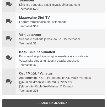
Seadmed
Kõik mis puudutab satelliidivastuvõtuseadmeid
Teemasid:
626
Maapealne Digi-TV
Foorum terrestiaalse digi-tv teemadel
Teemasid:
908
Võitlustanner
Siin saate arutleda ja vaielda SAT-TV teemadel
Teemasid:
31
Kasulikud näpunäited
Kui soovid välja käia mingi tarkusetera siis postita siia.
Vastusteks olgu ainult teema edasiarendused.
Teemasid:
40
Ost / Müük / Vahetus
Alafoorumid:
SAT-TV seadmete Ost / Müük / Vahetus
,
Muu elektroonika Ost / Müük / Vahetus
,
Muu träni Ost/Müük/Vahetus
,
Ostuabi
Teemasid:
393
~ Muu elektroonika ~