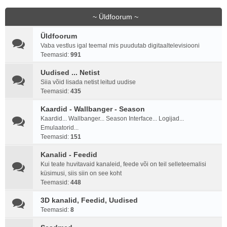
~ Üldfoorum ~
Üldfoorum
Vaba vestlus igal teemal mis puudutab digitaaltelevisiooni
Teemasid:
991
Uudised ... Netist
Siia võid lisada netist leitud uudise
Teemasid:
435
Kaardid - Wallbanger - Season
Kaardid... Wallbanger... Season Interface... Logijad...
Emulaatorid...
Teemasid:
151
Kanalid - Feedid
Kui teate huvitavaid kanaleid, feede või on teil selleteemalisi
küsimusi, siis siin on see koht
Teemasid:
448
3D kanalid, Feedid, Uudised
Teemasid:
8