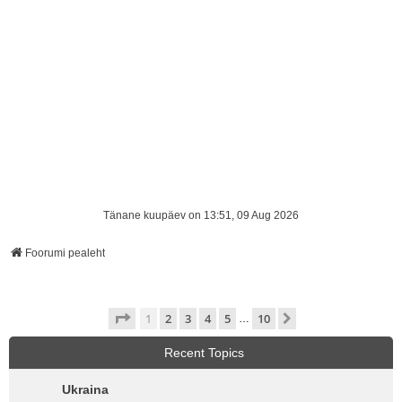
Tänane kuupäev on 13:51, 09 Aug 2026
Foorumi pealeht
1
. leht
10
-st
1
2
3
4
5
10
Järgmine
…
Recent Topics
Ukraina