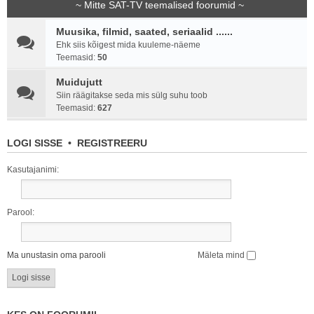
~ Mitte SAT-TV teemalised foorumid ~
Muusika, filmid, saated, seriaalid ......
Ehk siis kõigest mida kuuleme-näeme
Teemasid:
50
Muidujutt
Siin räägitakse seda mis sülg suhu toob
Teemasid:
627
LOGI SISSE
•
REGISTREERU
Kasutajanimi:
Parool:
Ma unustasin oma parooli
Mäleta mind