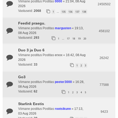
Viimane postitus Postitas
0000
«
21:04, 08 Aug
2450502
2026
Vastuseid:
2068
1
135
136
137
138
…
Feedid praegu.
Viimane postitus Postitas
margusten
«
19:13,
458102
08 Aug 2026
Vastuseid:
293
1
17
18
19
20
…
Duo 3 ja Duo 6
Viimane postitus Postitas
erxxx
«
16:42, 08 Aug
26242
2026
Vastuseid:
33
1
2
3
Go3
Viimane postitus Postitas
peeter3000
«
16:28,
77588
08 Aug 2026
Vastuseid:
62
1
2
3
4
5
Starlink Eestis
Viimane postitus Postitas
rootsikunn
«
17:13,
9423
03 Aug 2026