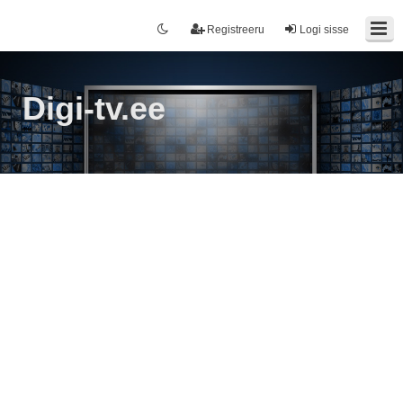
Registreeru
Logi sisse
Digi-tv.ee