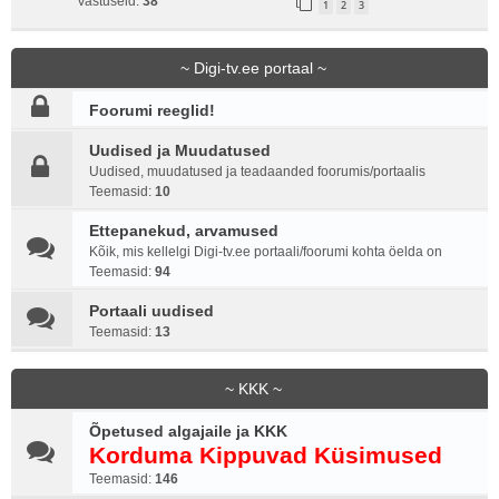
Vastuseid:
38
1
2
3
~ Digi-tv.ee portaal ~
Foorumi reeglid!
Uudised ja Muudatused
Uudised, muudatused ja teadaanded foorumis/portaalis
Teemasid:
10
Ettepanekud, arvamused
Kõik, mis kellelgi Digi-tv.ee portaali/foorumi kohta öelda on
Teemasid:
94
Portaali uudised
Teemasid:
13
~ KKK ~
Õpetused algajaile ja KKK
Korduma Kippuvad Küsimused
Teemasid:
146