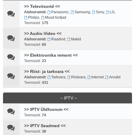
>> Televiisorid <<
Alafoorumid:
Panasonic
,
Samsung
,
Sony
,
LG
,
Philips
,
Muud tootjad
Teemasid:
175
>> Audio-Video <<
Alafoorumid:
Raadiod
,
Makid
Teemasid:
60
>> Elektroonika remont <<
Teemasid:
23
>> Riist- ja tarkvara <<
Alafoorumid:
Tarkvara
,
Riistvara
,
Internet
,
Arvutid
Teemasid:
431
~ IPTV ~
>> IPTV Üldfoorum <<
Teemasid:
74
>> IPTV Seadmed <<
Teemasid:
38