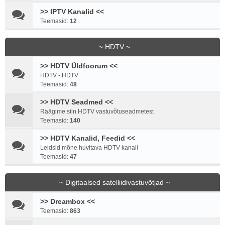
>> IPTV Kanalid <<
Teemasid:
12
~ HDTV ~
>> HDTV Üldfoorum <<
HDTV - HDTV
Teemasid:
48
>> HDTV Seadmed <<
Räägime siin HDTV vastuvõtuseadmetest
Teemasid:
140
>> HDTV Kanalid, Feedid <<
Leidsid mõne huvitava HDTV kanali
Teemasid:
47
~ Digitaalsed satelliidivastuvõtjad ~
>> Dreambox <<
Teemasid:
863