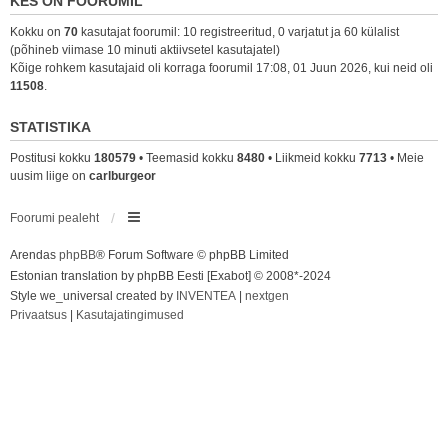
KES ON FOORUMIL
Kokku on
70
kasutajat foorumil: 10 registreeritud, 0 varjatut ja 60 külalist
(põhineb viimase 10 minuti aktiivsetel kasutajatel)
Kõige rohkem kasutajaid oli korraga foorumil 17:08, 01 Juun 2026, kui neid oli
11508
.
STATISTIKA
Postitusi kokku
180579
• Teemasid kokku
8480
• Liikmeid kokku
7713
• Meie
uusim liige on
carlburgeor
Foorumi pealeht
Arendas
phpBB
® Forum Software © phpBB Limited
Estonian translation by phpBB Eesti [Exabot] © 2008*-2024
Style we_universal created by
INVENTEA
|
nextgen
Privaatsus
|
Kasutajatingimused