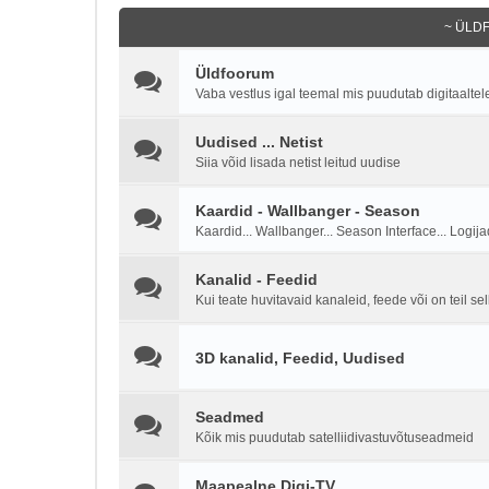
~ ÜLD
Üldfoorum
Vaba vestlus igal teemal mis puudutab digitaaltel
Uudised ... Netist
Siia võid lisada netist leitud uudise
Kaardid - Wallbanger - Season
Kaardid... Wallbanger... Season Interface... Logijad
Kanalid - Feedid
Kui teate huvitavaid kanaleid, feede või on teil sel
3D kanalid, Feedid, Uudised
Seadmed
Kõik mis puudutab satelliidivastuvõtuseadmeid
Maapealne Digi-TV