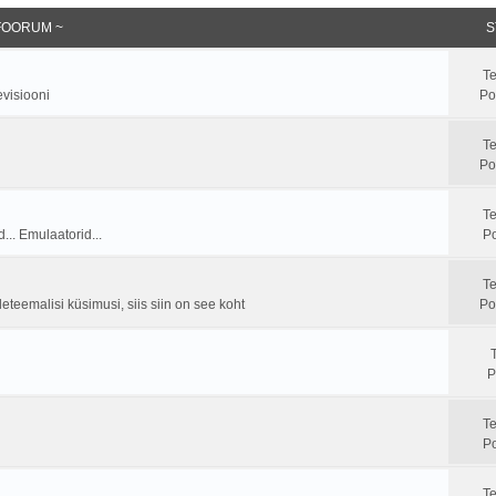
FOORUM ~
S
T
evisiooni
Po
T
Po
T
... Emulaatorid...
Po
T
leteemalisi küsimusi, siis siin on see koht
Po
P
T
Po
T