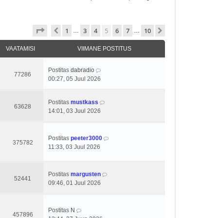
5
. leht
10
-st
1
3
4
5
6
7
10
Eelmine
Järgmine
…
…
VAATAMISI
VIIMANE POSTITUS
Postitas
dabradio
77286
00:27, 05 Juul 2026
Postitas
mustkass
63628
14:01, 03 Juul 2026
Postitas
peeter3000
375782
11:33, 03 Juul 2026
Postitas
margusten
52441
09:46, 01 Juul 2026
Postitas
N
457896