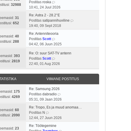
V
s
i
Postitas
roska
a
u
t
stitusi:
32988
a
t
m
10:41, 24 Juul 2026
v
s
p
a
i
a
i
t
o
Re: Astra 2 - 28.2°E
t
t
s
eemasid:
31
i
s
V
Postitas
satipannihuviline
a
u
t
ostitusi:
652
m
t
a
19:40, 09 Sept 2018
v
s
p
a
i
a
i
t
o
Re: Antenniteooria
s
t
t
eemasid:
40
i
V
s
Postitas
Scott
t
u
a
ostitusi:
288
m
a
t
04:42, 06 Juun 2025
p
s
v
a
a
i
o
t
i
Re: O: suur SAT-TV antenn
s
t
t
eemasid:
393
s
i
V
Postitas
Scott
t
a
u
stitusi:
2819
t
m
a
22:40, 01 Aug 2026
p
v
s
i
a
a
o
i
t
t
s
t
s
i
u
t
TATISTIKA
VIIMANE POSTITUS
a
t
m
s
p
v
i
a
t
o
Re: Samsung 2026
i
t
s
eemasid:
175
V
s
Postitas
dabradio
i
u
t
stitusi:
4269
a
t
05:31, 09 Jaan 2026
m
s
p
a
i
a
t
o
Re: Tropo, Es ja muud anomaa…
t
t
eemasid:
60
s
V
s
Postitas
N
a
u
stitusi:
2090
t
a
t
12:44, 27 Juun 2026
v
s
p
a
i
i
t
Re: Töötegemine
o
t
t
eemasid:
23
i
V
Postitas
Zuumbox