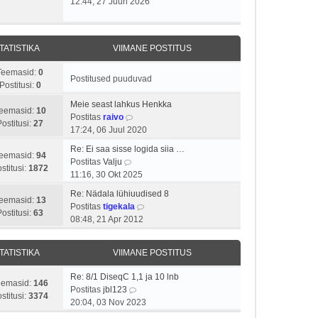
12:44, 27 Juun 2026
TATISTIKA
VIIMANE POSTITUS
Teemasid:
0
Postitused puuduvad
Postitusi:
0
Meie seast lahkus Henkka
eemasid:
10
V
Postitas
raivo
Postitusi:
27
a
17:24, 06 Juul 2020
a
Re: Ei saa sisse logida siia …
t
eemasid:
94
V
Postitas
Valju
a
stitusi:
1872
a
11:16, 30 Okt 2025
v
a
i
Re: Nädala lühiuudised 8
t
eemasid:
13
i
V
Postitas
tigekala
a
Postitusi:
63
m
a
08:48, 21 Apr 2012
v
a
a
i
s
t
i
TATISTIKA
VIIMANE POSTITUS
t
a
m
p
v
a
Re: 8/1 DiseqC 1,1 ja 10 lnb
o
i
eemasid:
146
s
V
Postitas
jbl123
s
i
stitusi:
3374
t
a
20:04, 03 Nov 2023
t
m
p
a