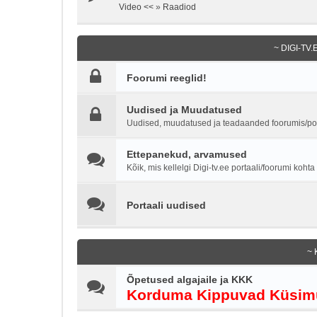
Video <<
»
Raadiod
~ DIGI-TV
Foorumi reeglid!
Uudised ja Muudatused
Uudised, muudatused ja teadaanded foorumis/por
Ettepanekud, arvamused
Kõik, mis kellelgi Digi-tv.ee portaali/foorumi koht
Portaali uudised
~ 
Õpetused algajaile ja KKK
Korduma Kippuvad Küsim