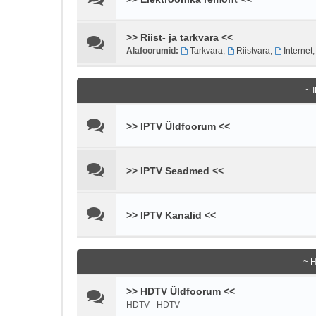
>> Riist- ja tarkvara <<
Alafoorumid:
Tarkvara
,
Riistvara
,
Internet
~ 
>> IPTV Üldfoorum <<
>> IPTV Seadmed <<
>> IPTV Kanalid <<
~ 
>> HDTV Üldfoorum <<
HDTV - HDTV