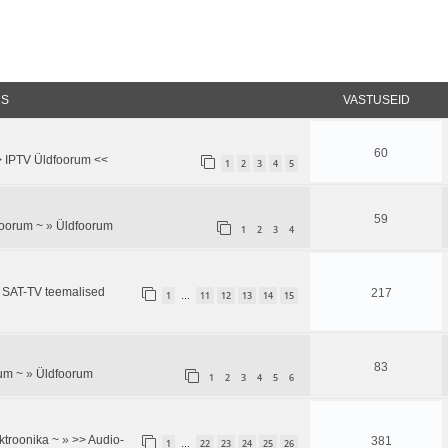
CS
VASTUSEID
60
 IPTV Üldfoorum <<
1
2
3
4
5
59
foorum ~
»
Üldfoorum
1
2
3
4
e SAT-TV teemalised
217
1
11
12
13
14
15
…
83
um ~
»
Üldfoorum
1
2
3
4
5
6
ktroonika ~
»
>> Audio-
381
1
22
23
24
25
26
…