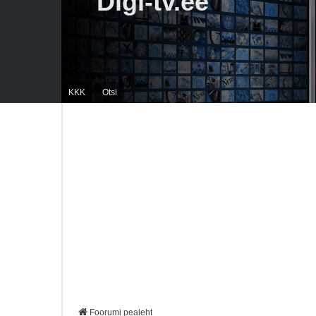
Digi-tv.ee
KKK
Otsi
Foorumi pealeht