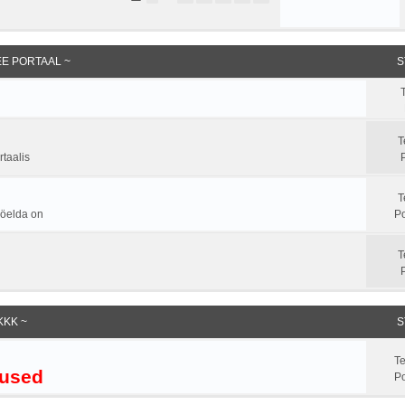
.EE PORTAAL ~
S
T
taalis
T
a öelda on
Po
T
KKK ~
S
T
used
Po