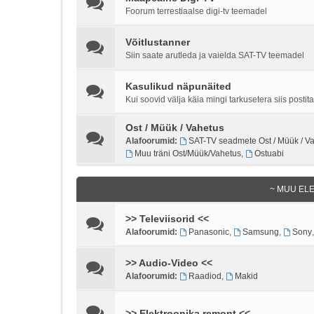
Foorum terrestiaalse digi-tv teemadel
Võitlustanner
Siin saate arutleda ja vaielda SAT-TV teemadel
Kasulikud näpunäited
Kui soovid välja käia mingi tarkusetera siis posti
Ost / Müük / Vahetus
Alafoorumid:
SAT-TV seadmete Ost / Müük / V
Muu träni Ost/Müük/Vahetus
,
Ostuabi
~ MUU EL
>> Televiisorid <<
Alafoorumid:
Panasonic
,
Samsung
,
Sony
>> Audio-Video <<
Alafoorumid:
Raadiod
,
Makid
>> Elektroonika remont <<