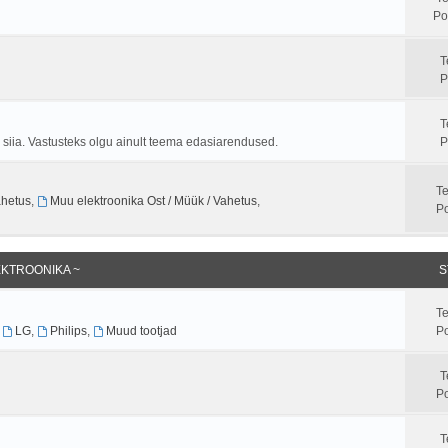
Po
T
P
T
ta siia. Vastusteks olgu ainult teema edasiarendused.
P
T
ahetus
,
Muu elektroonika Ost / Müük / Vahetus
,
Po
EKTROONIKA ~
S
T
,
LG
,
Philips
,
Muud tootjad
Po
T
Po
T