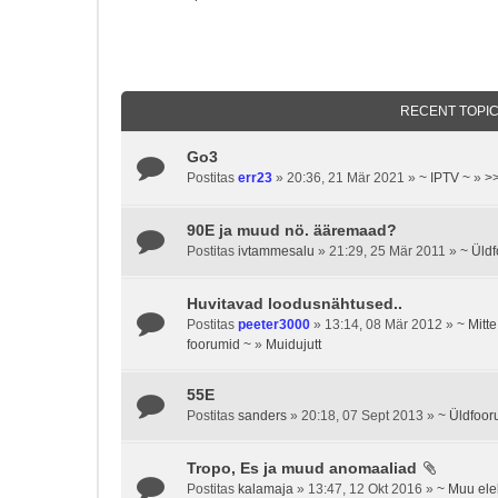
RECENT TOPI
Go3
Postitas
err23
» 20:36, 21 Mär 2021 »
~ IPTV ~
»
>>
90E ja muud nö. ääremaad?
Postitas
ivtammesalu
» 21:29, 25 Mär 2011 »
~ Üld
Huvitavad loodusnähtused..
Postitas
peeter3000
» 13:14, 08 Mär 2012 »
~ Mitt
foorumid ~
»
Muidujutt
55E
Postitas
sanders
» 20:18, 07 Sept 2013 »
~ Üldfoor
Tropo, Es ja muud anomaaliad
Postitas
kalamaja
» 13:47, 12 Okt 2016 »
~ Muu ele