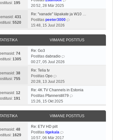
s
a
u
ostitusi:
195
m
a
20:52, 28 Mär 2025
t
v
s
a
a
i
i
t
Re: "vanade" läpakate ja W10 …
s
t
eemasid:
431
t
i
V
Postitas
peeter3000
t
a
stitusi:
5520
u
m
a
15:48, 15 Juul 2026
p
v
s
a
a
o
i
t
s
t
s
i
TATISTIKA
VIIMANE POSTITUS
t
a
t
m
p
v
i
a
Re: Go3
o
i
eemasid:
74
t
V
s
Postitas
dabradio
s
i
stitusi:
1305
u
a
t
00:27, 05 Juul 2026
t
m
s
a
p
i
a
Re: Telia tv
t
t
o
eemasid:
38
t
V
s
Postitas
Opo
a
s
ostitusi:
755
u
a
t
20:28, 13 Juul 2025
v
t
s
a
p
i
i
Re: 4K TV Channels in Estonia
t
t
o
eemasid:
12
i
t
V
Postitas
Pfannerstill79
a
s
ostitusi:
191
m
u
a
15:26, 15 Okt 2025
v
t
a
s
a
i
i
s
t
t
i
t
TATISTIKA
VIIMANE POSTITUS
t
a
m
u
p
v
a
s
Re: ETV HD pilt
o
i
eemasid:
48
s
V
t
Postitas
tigekala
s
i
stitusi:
1629
t
a
10:57, 06 Mär 2017