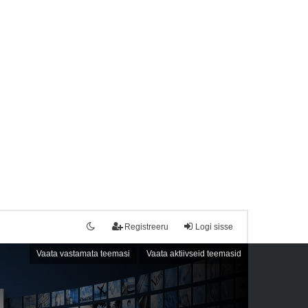
Registreeru
Logi sisse
Vaata vastamata teemasi
Vaata aktiivseid teemasid