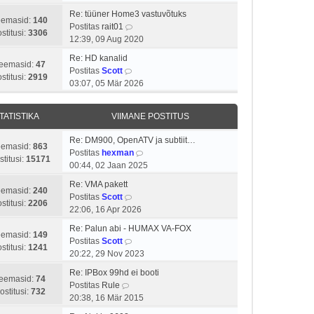
t
m
p
a
i
a
Re: tüüner Home3 vastuvõtuks
o
t
eemasid:
140
V
t
s
Postitas
rait01
s
a
stitusi:
3306
a
u
t
12:39, 09 Aug 2020
t
v
a
s
p
i
i
Re: HD kanalid
t
t
o
eemasid:
47
t
V
i
Postitas
Scott
a
s
stitusi:
2919
u
a
m
03:07, 05 Mär 2026
v
t
s
a
a
i
i
t
t
s
i
t
TATISTIKA
VIIMANE POSTITUS
a
t
m
u
v
p
a
s
Re: DM900, OpenATV ja subtiit…
i
o
eemasid:
863
s
V
t
Postitas
hexman
i
s
stitusi:
15171
t
a
00:44, 02 Jaan 2025
m
t
p
a
a
i
Re: VMA pakett
o
t
eemasid:
240
s
V
t
Postitas
Scott
s
a
stitusi:
2206
t
a
u
22:06, 16 Apr 2026
t
v
p
a
s
i
i
Re: Palun abi - HUMAX VA-FOX
o
t
t
eemasid:
149
V
t
i
Postitas
Scott
s
a
stitusi:
1241
a
u
m
20:22, 29 Nov 2023
t
v
a
s
a
i
i
Re: IPBox 99hd ei booti
t
t
s
eemasid:
74
V
t
i
Postitas
Rule
a
t
ostitusi:
732
a
u
m
20:38, 16 Mär 2015
v
p
a
s
a