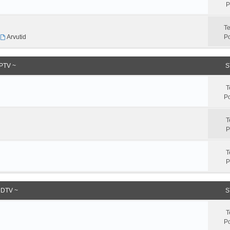
P
T
,
Arvutid
Po
IPTV ~
S
T
Po
T
P
T
P
HDTV ~
S
T
Po