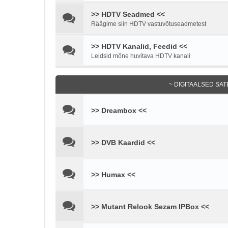
>> HDTV Seadmed <<
Räägime siin HDTV vastuvõtuseadmetest
>> HDTV Kanalid, Feedid <<
Leidsid mõne huvitava HDTV kanali
~ DIGITAALSED SAT
>> Dreambox <<
>> DVB Kaardid <<
>> Humax <<
>> Mutant Relook Sezam IPBox <<