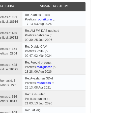
i
a
o
t
t
s
TATISTIKA
VIIMANE POSTITUS
s
a
u
t
t
v
s
p
Re: Starlink Eestis
i
i
eemasid:
991
t
o
V
Postitas
rootsikunn
t
i
stitusi:
18916
s
a
17:13, 03 Aug 2026
u
m
t
a
s
a
Re: AM-FM-DAB uudised
i
t
eemasid:
435
t
s
V
Postitas
dabradio
t
a
stitusi:
10712
t
a
00:30, 25 Juul 2026
u
v
p
a
s
i
Re: Diablo CAM
o
t
eemasid:
151
V
t
i
Postitas
PriitIZ
s
a
stitusi:
2804
a
m
02:47, 02 Mär 2024
t
v
a
a
i
i
Re: Feedid praegu.
t
s
eemasid:
448
t
i
V
Postitas
margusten
a
t
stitusi:
10425
u
m
a
18:28, 06 Aug 2026
v
p
s
a
a
i
o
Re: Avastamas 3D-d
t
s
t
Teemasid:
8
i
V
s
Postitas
mustkass
t
a
ostitusi:
220
m
a
t
22:13, 08 Apr 2021
p
v
a
a
i
o
i
Re: 5G Ruuter
s
t
t
eemasid:
626
V
s
i
Postitas
punker
t
a
u
stitusi:
8813
a
t
m
21:03, 13 Juul 2026
p
v
s
a
i
a
o
i
t
Re: Läti digi
t
t
s
eemasid:
908