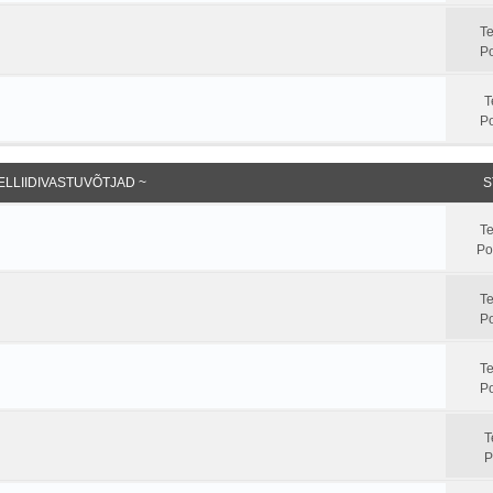
T
Po
T
Po
ELLIIDIVASTUVÕTJAD ~
S
T
Po
T
Po
T
Po
T
P