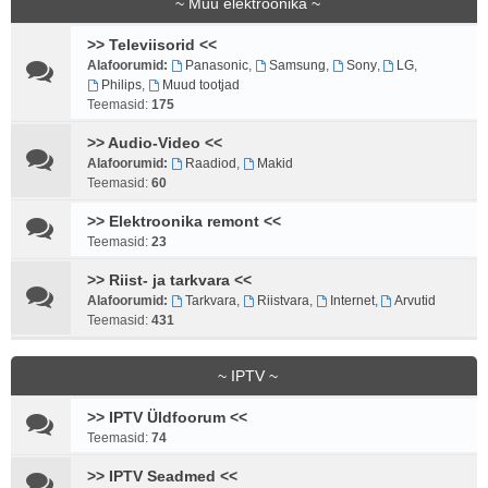
~ Muu elektroonika ~
>> Televiisorid <<
Alafoorumid:
Panasonic
,
Samsung
,
Sony
,
LG
,
Philips
,
Muud tootjad
Teemasid:
175
>> Audio-Video <<
Alafoorumid:
Raadiod
,
Makid
Teemasid:
60
>> Elektroonika remont <<
Teemasid:
23
>> Riist- ja tarkvara <<
Alafoorumid:
Tarkvara
,
Riistvara
,
Internet
,
Arvutid
Teemasid:
431
~ IPTV ~
>> IPTV Üldfoorum <<
Teemasid:
74
>> IPTV Seadmed <<