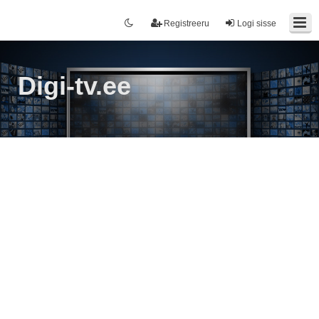
Registreeru
Logi sisse
Digi-tv.ee