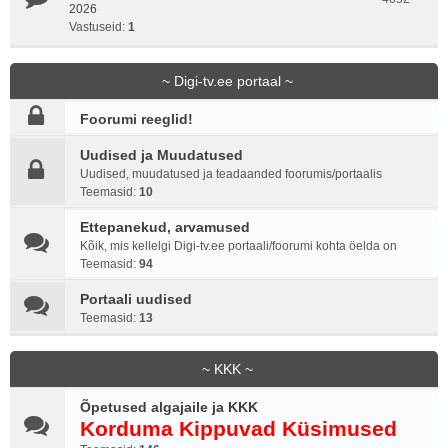
2026
Vastuseid:
1
~ Digi-tv.ee portaal ~
Foorumi reeglid!
Uudised ja Muudatused
Uudised, muudatused ja teadaanded foorumis/portaalis
Teemasid:
10
Ettepanekud, arvamused
Kõik, mis kellelgi Digi-tv.ee portaali/foorumi kohta öelda on
Teemasid:
94
Portaali uudised
Teemasid:
13
~ KKK ~
Õpetused algajaile ja KKK
Korduma Kippuvad Küsimused