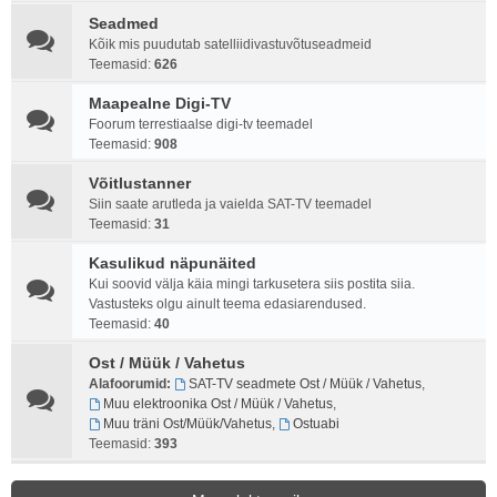
Seadmed
Kõik mis puudutab satelliidivastuvõtuseadmeid
Teemasid:
626
Maapealne Digi-TV
Foorum terrestiaalse digi-tv teemadel
Teemasid:
908
Võitlustanner
Siin saate arutleda ja vaielda SAT-TV teemadel
Teemasid:
31
Kasulikud näpunäited
Kui soovid välja käia mingi tarkusetera siis postita siia.
Vastusteks olgu ainult teema edasiarendused.
Teemasid:
40
Ost / Müük / Vahetus
Alafoorumid:
SAT-TV seadmete Ost / Müük / Vahetus
,
Muu elektroonika Ost / Müük / Vahetus
,
Muu träni Ost/Müük/Vahetus
,
Ostuabi
Teemasid:
393