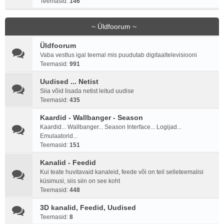
Teemasid:
146
~ Üldfoorum ~
Üldfoorum
Vaba vestlus igal teemal mis puudutab digitaaltelevisiooni
Teemasid:
991
Uudised ... Netist
Siia võid lisada netist leitud uudise
Teemasid:
435
Kaardid - Wallbanger - Season
Kaardid... Wallbanger... Season Interface... Logijad...
Emulaatorid...
Teemasid:
151
Kanalid - Feedid
Kui teate huvitavaid kanaleid, feede või on teil selleteemalisi
küsimusi, siis siin on see koht
Teemasid:
448
3D kanalid, Feedid, Uudised
Teemasid:
8