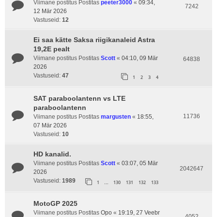
Viimane postitus Postitas
peeter3000
«
09:34,
7242
12 Mär 2026
Vastuseid:
12
Ei saa kätte Saksa riigikanaleid Astra
19,2E pealt
Viimane postitus Postitas
Scott
«
04:10, 09 Mär
64838
2026
Vastuseid:
47
1
2
3
4
SAT paraboolantenn vs LTE
paraboolantenn
11736
Viimane postitus Postitas
margusten
«
18:55,
07 Mär 2026
Vastuseid:
10
HD kanalid.
Viimane postitus Postitas
Scott
«
03:07, 05 Mär
2042647
2026
Vastuseid:
1989
1
130
131
132
133
…
MotoGP 2025
Viimane postitus Postitas
Opo
«
19:19, 27 Veebr
4052