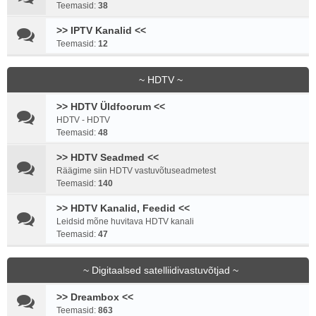
Teemasid:
38
>> IPTV Kanalid <<
Teemasid:
12
~ HDTV ~
>> HDTV Üldfoorum <<
HDTV - HDTV
Teemasid:
48
>> HDTV Seadmed <<
Räägime siin HDTV vastuvõtuseadmetest
Teemasid:
140
>> HDTV Kanalid, Feedid <<
Leidsid mõne huvitava HDTV kanali
Teemasid:
47
~ Digitaalsed satelliidivastuvõtjad ~
>> Dreambox <<
Teemasid:
863