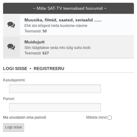
~ Mitte SAT-TV teemalised foorumid ~
Muusika, filmid, saated, seriaalid ......
Ehk siis kõigest mida kuuleme-näeme
Teemasid:
50
Muidujutt
Siin räägitakse seda mis sülg suhu toob
Teemasid:
627
LOGI SISSE
•
REGISTREERU
Kasutajanimi:
Parool:
Ma unustasin oma parooli
Mäleta mind