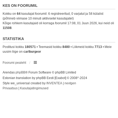
KES ON FOORUMIL
Kokku on
64
kasutajat foorumil: 6 registreeritud, 0 varjatut ja 58 külalist
(põhineb viimase 10 minuti aktiivsetel kasutajatel)
Kõige rohkem kasutajaid oli korraga foorumil 17:08, 01 Juun 2026, kui neid oli
11508
.
STATISTIKA
Postitusi kokku
180571
• Teemasid kokku
8480
• Liikmeid kokku
7713
• Meie
uusim liige on
carlburgeor
Foorumi pealeht
Arendas
phpBB
® Forum Software © phpBB Limited
Estonian translation by phpBB Eesti [Exabot] © 2008*-2024
Style we_universal created by
INVENTEA
|
nextgen
Privaatsus
|
Kasutajatingimused