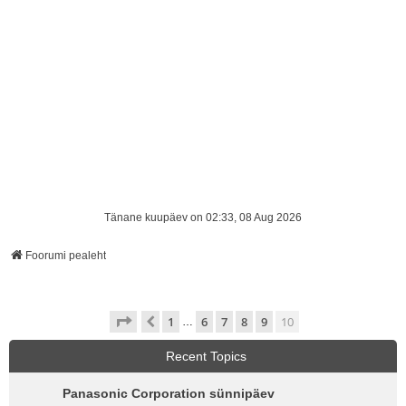
Tänane kuupäev on 02:33, 08 Aug 2026
Foorumi pealeht
10
. leht
10
-st
1
6
7
8
9
10
Eelmine
…
Recent Topics
Panasonic Corporation sünnipäev