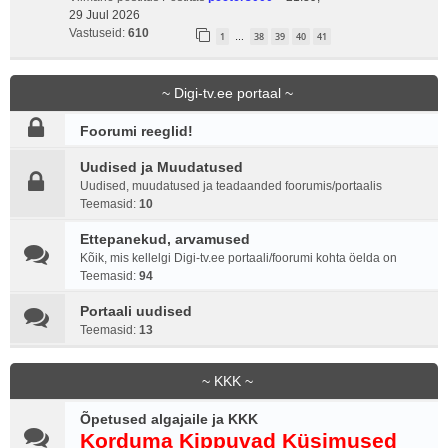
29 Juul 2026
Vastuseid:
610
1
38
39
40
41
…
~ Digi-tv.ee portaal ~
Foorumi reeglid!
Uudised ja Muudatused
Uudised, muudatused ja teadaanded foorumis/portaalis
Teemasid:
10
Ettepanekud, arvamused
Kõik, mis kellelgi Digi-tv.ee portaali/foorumi kohta öelda on
Teemasid:
94
Portaali uudised
Teemasid:
13
~ KKK ~
Õpetused algajaile ja KKK
Korduma Kippuvad Küsimused