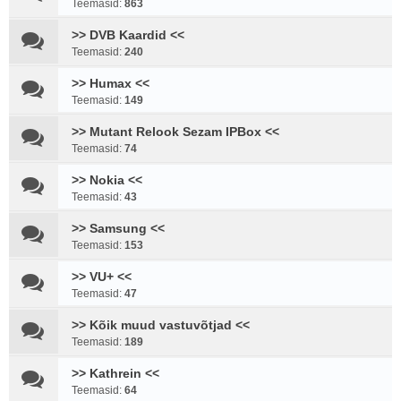
Teemasid:
863
>> DVB Kaardid <<
Teemasid:
240
>> Humax <<
Teemasid:
149
>> Mutant Relook Sezam IPBox <<
Teemasid:
74
>> Nokia <<
Teemasid:
43
>> Samsung <<
Teemasid:
153
>> VU+ <<
Teemasid:
47
>> Kõik muud vastuvõtjad <<
Teemasid:
189
>> Kathrein <<
Teemasid:
64