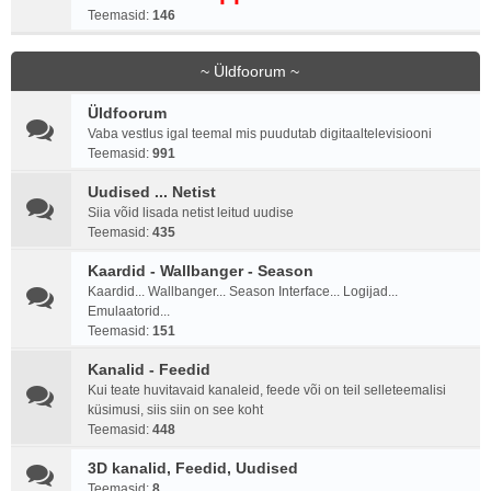
Teemasid:
146
~ Üldfoorum ~
Üldfoorum
Vaba vestlus igal teemal mis puudutab digitaaltelevisiooni
Teemasid:
991
Uudised ... Netist
Siia võid lisada netist leitud uudise
Teemasid:
435
Kaardid - Wallbanger - Season
Kaardid... Wallbanger... Season Interface... Logijad...
Emulaatorid...
Teemasid:
151
Kanalid - Feedid
Kui teate huvitavaid kanaleid, feede või on teil selleteemalisi
küsimusi, siis siin on see koht
Teemasid:
448
3D kanalid, Feedid, Uudised
Teemasid:
8