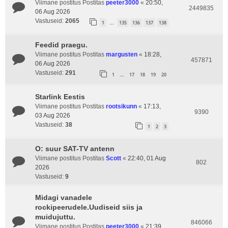
Viimane postitus Postitas
peeter3000
«
20:50,
2449835
06 Aug 2026
Vastuseid:
2065
1
135
136
137
138
…
Feedid praegu.
Viimane postitus Postitas
margusten
«
18:28,
457871
06 Aug 2026
Vastuseid:
291
1
17
18
19
20
…
Starlink Eestis
Viimane postitus Postitas
rootsikunn
«
17:13,
9390
03 Aug 2026
Vastuseid:
38
1
2
3
O: suur SAT-TV antenn
Viimane postitus Postitas
Scott
«
22:40, 01 Aug
802
2026
Vastuseid:
9
Midagi vanadele
rockipeerudele.Uudiseid siis ja
muidujuttu.
846066
Viimane postitus Postitas
peeter3000
«
21:39,