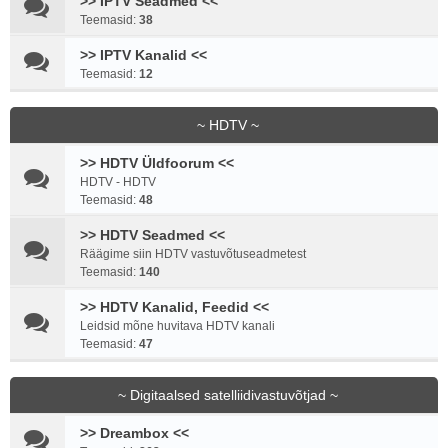
>> IPTV Seadmed <<
Teemasid:
38
>> IPTV Kanalid <<
Teemasid:
12
~ HDTV ~
>> HDTV Üldfoorum <<
HDTV - HDTV
Teemasid:
48
>> HDTV Seadmed <<
Räägime siin HDTV vastuvõtuseadmetest
Teemasid:
140
>> HDTV Kanalid, Feedid <<
Leidsid mõne huvitava HDTV kanali
Teemasid:
47
~ Digitaalsed satelliidivastuvõtjad ~
>> Dreambox <<