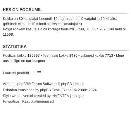
KES ON FOORUMIL
Kokku on
80
kasutajat foorumil: 10 registreeritud, 0 varjatut ja 70 külalist
(põhineb viimase 10 minuti aktiivsetel kasutajatel)
Kõige rohkem kasutajaid oli korraga foorumil 17:08, 01 Juun 2026, kui neid oli
11508
.
STATISTIKA
Postitusi kokku
180567
• Teemasid kokku
8480
• Liikmeid kokku
7713
• Meie
uusim liige on
carlburgeor
Foorumi pealeht
Arendas
phpBB
® Forum Software © phpBB Limited
Estonian translation by phpBB Eesti [Exabot] © 2008*-2024
Style we_universal created by
INVENTEA
|
nextgen
Privaatsus
|
Kasutajatingimused