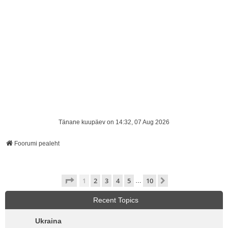
Tänane kuupäev on 14:32, 07 Aug 2026
Foorumi pealeht
1
. leht
10
-st
1
2
3
4
5
10
Järgmine
…
Recent Topics
Ukraina