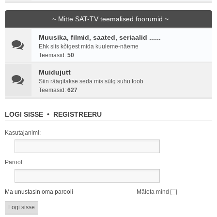
~ Mitte SAT-TV teemalised foorumid ~
Muusika, filmid, saated, seriaalid ......
Ehk siis kõigest mida kuuleme-näeme
Teemasid:
50
Muidujutt
Siin räägitakse seda mis sülg suhu toob
Teemasid:
627
LOGI SISSE
•
REGISTREERU
Kasutajanimi:
Parool:
Ma unustasin oma parooli
Mäleta mind