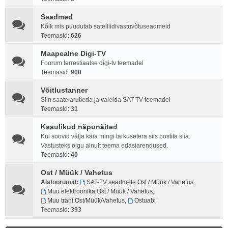
Seadmed
Kõik mis puudutab satelliidivastuvõtuseadmeid
Teemasid:
626
Maapealne Digi-TV
Foorum terrestiaalse digi-tv teemadel
Teemasid:
908
Võitlustanner
Siin saate arutleda ja vaielda SAT-TV teemadel
Teemasid:
31
Kasulikud näpunäited
Kui soovid välja käia mingi tarkusetera siis postita siia.
Vastusteks olgu ainult teema edasiarendused.
Teemasid:
40
Ost / Müük / Vahetus
Alafoorumid:
SAT-TV seadmete Ost / Müük / Vahetus
,
Muu elektroonika Ost / Müük / Vahetus
,
Muu träni Ost/Müük/Vahetus
,
Ostuabi
Teemasid:
393