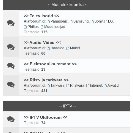
~ Muu elektroonika ~
>> Televiisorid <<
Alafoorumid:
Panasonic
,
Samsung
,
Sony
,
LG
,
Philips
,
Muud tootjad
Teemasid:
175
>> Audio-Video <<
Alafoorumid:
Raadiod
,
Makid
Teemasid:
60
>> Elektroonika remont <<
Teemasid:
23
>> Riist- ja tarkvara <<
Alafoorumid:
Tarkvara
,
Riistvara
,
Internet
,
Arvutid
Teemasid:
431
~ IPTV ~
>> IPTV Üldfoorum <<
Teemasid:
74