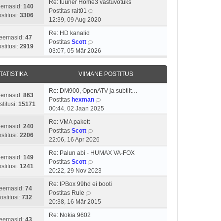
i
a
Re: tüüner Home3 vastuvõtuks
o
t
eemasid:
140
V
t
s
Postitas
rait01
s
a
stitusi:
3306
a
u
t
12:39, 09 Aug 2020
t
v
a
s
p
i
i
Re: HD kanalid
t
t
o
eemasid:
47
t
V
i
Postitas
Scott
a
s
stitusi:
2919
u
a
m
03:07, 05 Mär 2026
v
t
s
a
a
i
i
t
t
s
i
t
TATISTIKA
VIIMANE POSTITUS
a
t
m
u
v
p
a
s
Re: DM900, OpenATV ja subtiit…
i
o
eemasid:
863
s
V
t
Postitas
hexman
i
s
stitusi:
15171
t
a
00:44, 02 Jaan 2025
m
t
p
a
a
i
Re: VMA pakett
o
t
eemasid:
240
s
V
t
Postitas
Scott
s
a
stitusi:
2206
t
a
u
22:06, 16 Apr 2026
t
v
p
a
s
i
i
Re: Palun abi - HUMAX VA-FOX
o
t
t
eemasid:
149
V
t
i
Postitas
Scott
s
a
stitusi:
1241
a
u
m
20:22, 29 Nov 2023
t
v
a
s
a
i
i
Re: IPBox 99hd ei booti
t
t
s
eemasid:
74
V
t
i
Postitas
Rule
a
t
ostitusi:
732
a
u
m
20:38, 16 Mär 2015
v
p
a
s
a
i
o
Re: Nokia 9602
t
t
s
eemasid:
43