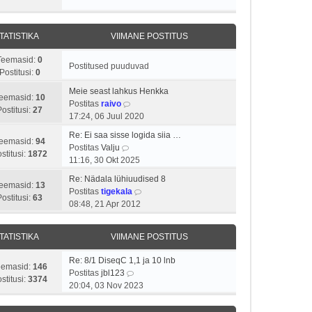
TATISTIKA
VIIMANE POSTITUS
Teemasid:
0
Postitused puuduvad
Postitusi:
0
Meie seast lahkus Henkka
eemasid:
10
V
Postitas
raivo
Postitusi:
27
a
17:24, 06 Juul 2020
a
Re: Ei saa sisse logida siia …
t
eemasid:
94
V
Postitas
Valju
a
stitusi:
1872
a
11:16, 30 Okt 2025
v
a
i
Re: Nädala lühiuudised 8
t
eemasid:
13
i
V
Postitas
tigekala
a
Postitusi:
63
m
a
08:48, 21 Apr 2012
v
a
a
i
s
t
i
TATISTIKA
VIIMANE POSTITUS
t
a
m
p
v
a
Re: 8/1 DiseqC 1,1 ja 10 lnb
o
i
eemasid:
146
s
V
Postitas
jbl123
s
i
stitusi:
3374
t
a
20:04, 03 Nov 2023
t
m
p
a
i
a
o
t