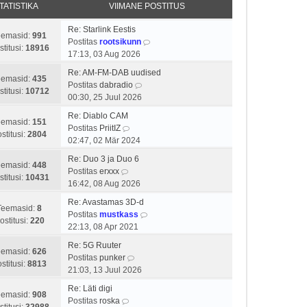
t
s
TATISTIKA
VIIMANE POSTITUS
s
a
u
t
t
v
s
p
Re: Starlink Eestis
i
i
eemasid:
991
t
o
V
Postitas
rootsikunn
t
i
stitusi:
18916
s
a
17:13, 03 Aug 2026
u
m
t
a
s
a
Re: AM-FM-DAB uudised
i
t
eemasid:
435
t
s
V
Postitas
dabradio
t
a
stitusi:
10712
t
a
00:30, 25 Juul 2026
u
v
p
a
s
i
Re: Diablo CAM
o
t
eemasid:
151
V
t
i
Postitas
PriitIZ
s
a
stitusi:
2804
a
m
02:47, 02 Mär 2024
t
v
a
a
i
i
Re: Duo 3 ja Duo 6
t
s
eemasid:
448
V
t
i
Postitas
erxxx
a
t
stitusi:
10431
a
u
m
16:42, 08 Aug 2026
v
p
a
s
a
i
o
Re: Avastamas 3D-d
t
t
s
Teemasid:
8
i
V
s
Postitas
mustkass
a
t
ostitusi:
220
m
a
t
22:13, 08 Apr 2021
v
p
a
a
i
i
o
Re: 5G Ruuter
s
t
t
eemasid:
626
i
V
s
Postitas
punker
t
a
u
stitusi:
8813
m
a
t
21:03, 13 Juul 2026
p
v
s
a
a
i
o
i
t
Re: Läti digi
s
t
t
eemasid:
908
V
s
i
Postitas
roska
t
a
u
stitusi:
32988