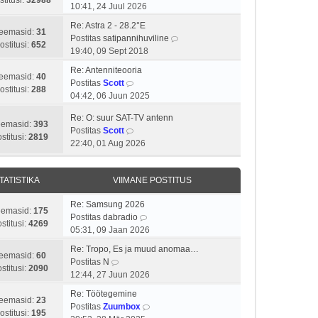
a
t
m
10:41, 24 Juul 2026
p
v
s
a
i
a
o
i
t
Re: Astra 2 - 28.2°E
t
t
s
eemasid:
31
s
i
V
Postitas
satipannihuviline
a
u
t
ostitusi:
652
t
m
a
19:40, 09 Sept 2018
v
s
p
i
a
a
i
t
o
Re: Antenniteooria
t
s
t
eemasid:
40
i
V
s
Postitas
Scott
u
t
a
ostitusi:
288
m
a
t
04:42, 06 Juun 2025
s
p
v
a
a
i
t
o
i
Re: O: suur SAT-TV antenn
s
t
t
eemasid:
393
s
i
V
Postitas
Scott
t
a
u
stitusi:
2819
t
m
a
22:40, 01 Aug 2026
p
v
s
i
a
a
o
i
t
t
s
t
s
i
u
t
TATISTIKA
VIIMANE POSTITUS
a
t
m
s
p
v
i
a
t
o
Re: Samsung 2026
i
t
s
eemasid:
175
V
s
Postitas
dabradio
i
u
t
stitusi:
4269
a
t
05:31, 09 Jaan 2026
m
s
p
a
i
a
t
o
Re: Tropo, Es ja muud anomaa…
t
t
eemasid:
60
s
V
s
Postitas
N
a
u
stitusi:
2090
t
a
t
12:44, 27 Juun 2026
v
s
p
a
i
i
t
Re: Töötegemine
o
t
t
eemasid:
23
i
V
Postitas
Zuumbox
s
a
u
ostitusi:
195