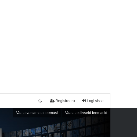
Registreeru
Logi sisse
Vaata vastamata teemasi
Vaata aktiivseid teemasid