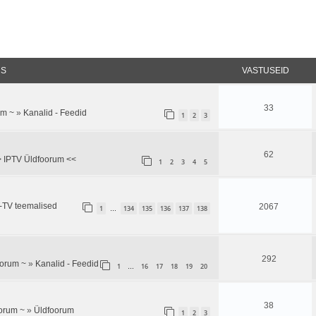
CS
VASTUSEID
33
um ~
»
Kanalid - Feedid
1
2
3
62
 IPTV Üldfoorum <<
1
2
3
4
5
T-TV teemalised
2067
1
134
135
136
137
138
…
292
oorum ~
»
Kanalid - Feedid
1
16
17
18
19
20
…
38
orum ~
»
Üldfoorum
1
2
3