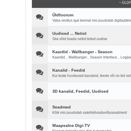
~ ÜLD
Üldfoorum
Vaba vestlus igal teemal mis puudutab digitaaltel
Uudised ... Netist
Siia võid lisada netist leitud uudise
Kaardid - Wallbanger - Season
Kaardid... Wallbanger... Season Interface... Logijad
Kanalid - Feedid
Kui teate huvitavaid kanaleid, feede või on teil sel
3D kanalid, Feedid, Uudised
Seadmed
Kõik mis puudutab satelliidivastuvõtuseadmeid
Maapealne Digi-TV
Foorum terrestiaalse digi-tv teemadel