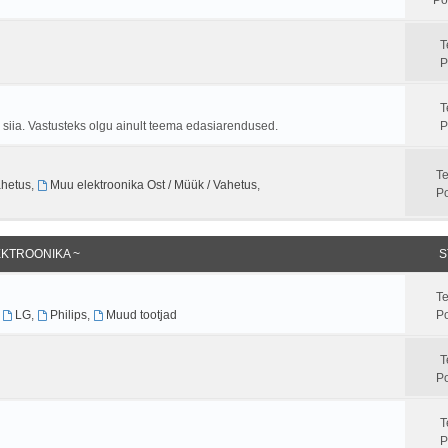
T
P
T
ta siia. Vastusteks olgu ainult teema edasiarendused.
P
T
ahetus
,
Muu elektroonika Ost / Müük / Vahetus
,
Po
EKTROONIKA ~
S
T
,
LG
,
Philips
,
Muud tootjad
Po
T
Po
T
P