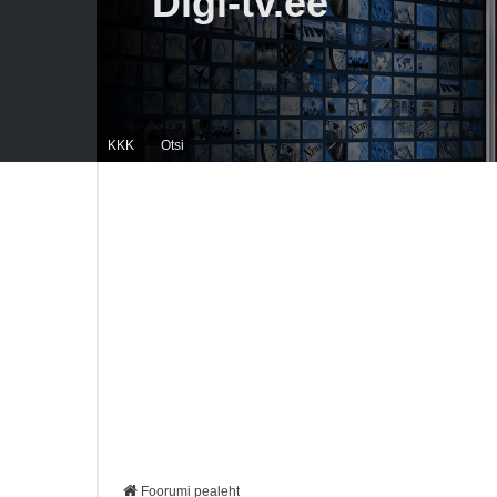
Digi-tv.ee
KKK
Otsi
Foorumi pealeht