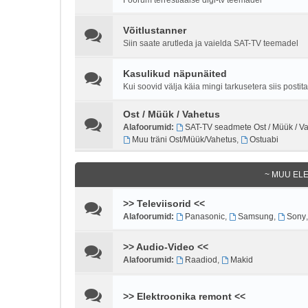
Võitlustanner
Siin saate arutleda ja vaielda SAT-TV teemadel
Kasulikud näpunäited
Kui soovid välja käia mingi tarkusetera siis posti
Ost / Müük / Vahetus
Alafoorumid:
SAT-TV seadmete Ost / Müük / V
Muu träni Ost/Müük/Vahetus
,
Ostuabi
~ MUU EL
>> Televiisorid <<
Alafoorumid:
Panasonic
,
Samsung
,
Sony
>> Audio-Video <<
Alafoorumid:
Raadiod
,
Makid
>> Elektroonika remont <<