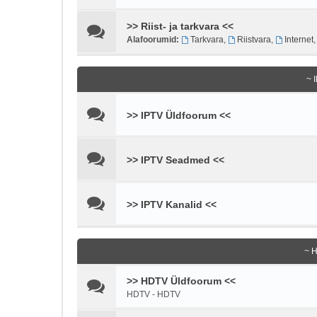
>> Riist- ja tarkvara <<
Alafoorumid:
Tarkvara
,
Riistvara
,
Internet
~ 
>> IPTV Üldfoorum <<
>> IPTV Seadmed <<
>> IPTV Kanalid <<
~ 
>> HDTV Üldfoorum <<
HDTV - HDTV