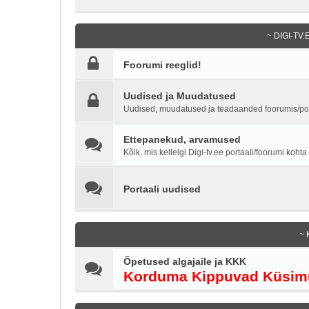
~ DIGI-TV
Foorumi reeglid!
Uudised ja Muudatused
Uudised, muudatused ja teadaanded foorumis/por
Ettepanekud, arvamused
Kõik, mis kellelgi Digi-tv.ee portaali/foorumi koht
Portaali uudised
~ 
Õpetused algajaile ja KKK
Korduma Kippuvad Küsim