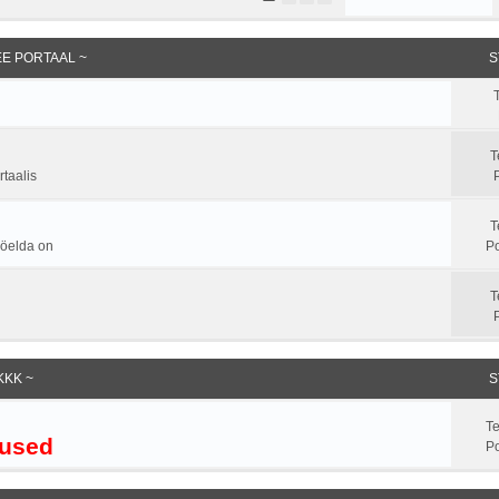
.EE PORTAAL ~
S
T
taalis
T
a öelda on
Po
T
KKK ~
S
T
used
Po