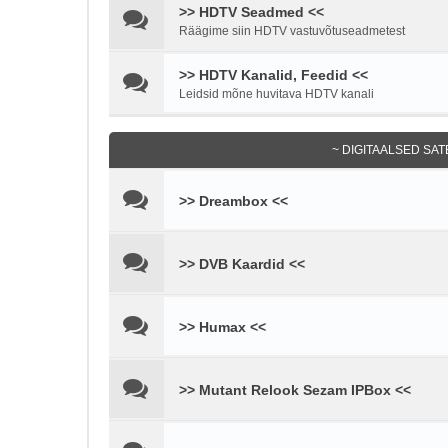
>> HDTV Seadmed <<
Räägime siin HDTV vastuvõtuseadmetest
>> HDTV Kanalid, Feedid <<
Leidsid mõne huvitava HDTV kanali
~ DIGITAALSED SAT
>> Dreambox <<
>> DVB Kaardid <<
>> Humax <<
>> Mutant Relook Sezam IPBox <<