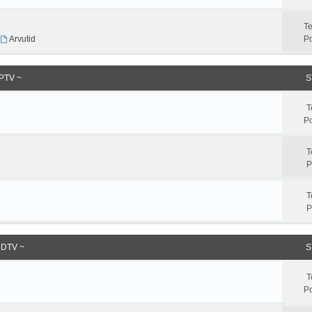
T
,
Arvutid
Po
IPTV ~
S
T
Po
T
P
T
P
HDTV ~
S
T
Po