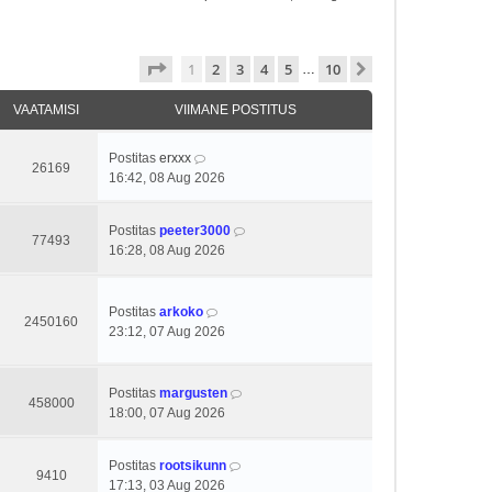
1
. leht
10
-st
1
2
3
4
5
10
Järgmine
…
VAATAMISI
VIIMANE POSTITUS
Postitas
erxxx
26169
16:42, 08 Aug 2026
Postitas
peeter3000
77493
16:28, 08 Aug 2026
Postitas
arkoko
2450160
23:12, 07 Aug 2026
Postitas
margusten
458000
18:00, 07 Aug 2026
Postitas
rootsikunn
9410
17:13, 03 Aug 2026