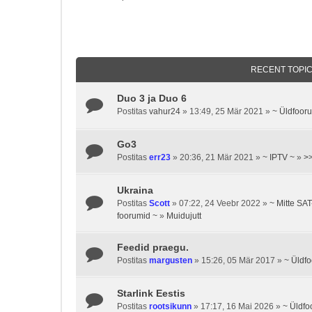
RECENT TOPI
Duo 3 ja Duo 6
Postitas
vahur24
» 13:49, 25 Mär 2021 »
~ Üldfoor
Go3
Postitas
err23
» 20:36, 21 Mär 2021 »
~ IPTV ~
»
>>
Ukraina
Postitas
Scott
» 07:22, 24 Veebr 2022 »
~ Mitte SA
foorumid ~
»
Muidujutt
Feedid praegu.
Postitas
margusten
» 15:26, 05 Mär 2017 »
~ Üldf
Starlink Eestis
Postitas
rootsikunn
» 17:17, 16 Mai 2026 »
~ Üldfo