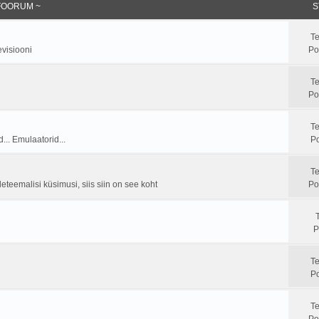
FOORUM ~
S
T
evisiooni
Po
T
Po
T
... Emulaatorid...
Po
T
leteemalisi küsimusi, siis siin on see koht
Po
P
T
Po
T
Po