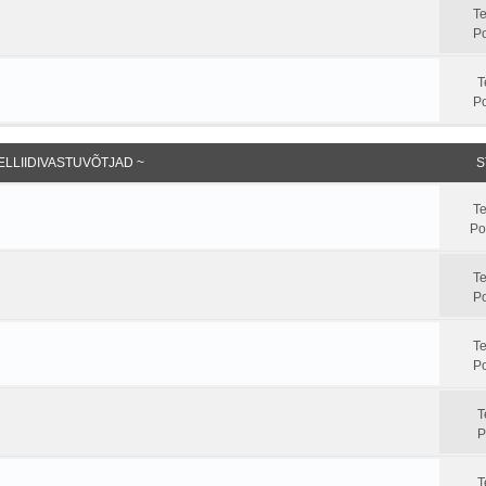
T
Po
T
Po
ELLIIDIVASTUVÕTJAD ~
S
T
Po
T
Po
T
Po
T
P
T